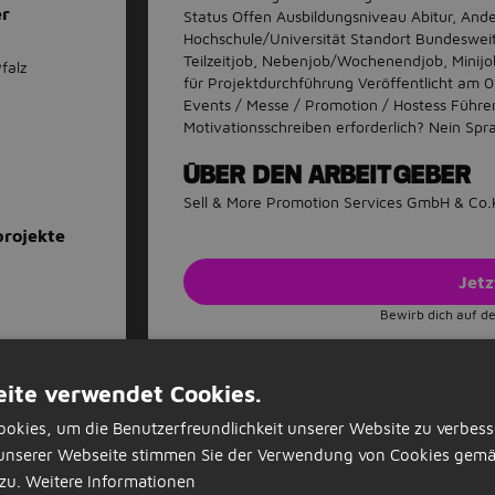
er
Status
Offen Ausbildungsniveau Abitur, Ande
Hochschule/Universität Standort Bundesweit
Teilzeitjob, Nebenjob/Wochenendjob, Minij
falz
für Projektdurchführung Veröffentlicht am 
Events / Messe / Promotion / Hostess Führers
Motivationsschreiben erforderlich? Nein Sp
ÜBER DEN ARBEITGEBER
Sell & More Promotion Services GmbH & Co
projekte
Jet
Bewirb dich auf de
Stellenangebote-Aktionen
ite verwendet Cookies.
Als Favorit speichern
Stellenangebot
okies, um die Benutzerfreundlichkeit unserer Website zu verbess
unserer Webseite stimmen Sie der Verwendung von Cookies gemä
zu.
Weitere Informationen
r (m/w/d)