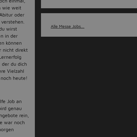
och einmal,
 wie weit
Abitur oder
 verstehen.
Alle Messe Jobs...
du wirst
n in der
ren können
 nicht direkt
Lernerfolg
, der du dich
re Vielzahl
 noch heute!
lfe Job an
bird genau
ngebote rein,
te war noch
morgen