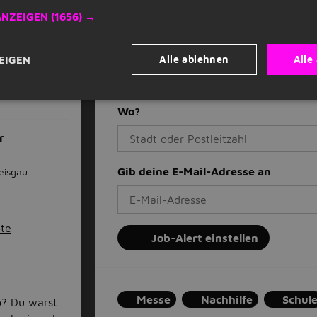
ngen
ANZEIGEN
(1656) →
Täglich neue Jobangebote per E-Ma
Verpasse nie eine Stellenanzeige
Basierend auf deinen Präferenzen
htwagen
Alle ablehnen
Alle
EIGEN
Stoppe, wann immer du willst
nachhilfe OR hausaufgabenhilfe
Wo?
r
Gib deine E-Mail-Adresse an
eisgau
ote
Job-Alert einstellen
Messe
Nachhilfe
Schul
b? Du warst