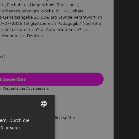
re, Fachabitur, Hauptschule, Realschule,
 Arbeitsstunden pro Woche 15 - 40 Jobart
ob Gehaltsangabe 20.00€ pro Stunde Verantwortlich
07-07-2026 Tätigkeitsbereich Pädagogik / Nachhilfe,
chein erforderlich? Ja Auto erforderlich? Ja
rachkenntnisse Deutsch
.KG
zt bewerben
r Webseite des Arbeitgebers
 teilen
Oder bewirb dich später
ern. Durch die
DUTCH
ß unserer
GERMAN