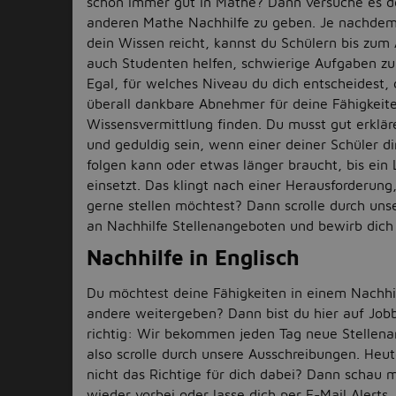
schon immer gut in Mathe? Dann versuche es d
anderen Mathe Nachhilfe zu geben. Je nachdem
dein Wissen reicht, kannst du Schülern bis zum 
auch Studenten helfen, schwierige Aufgaben zu
Egal, für welches Niveau du dich entscheidest, 
überall dankbare Abnehmer für deine Fähigkeite
Wissensvermittlung finden. Du musst gut erklä
und geduldig sein, wenn einer deiner Schüler dir
folgen kann oder etwas länger braucht, bis ein 
einsetzt. Das klingt nach einer Herausforderung
gerne stellen möchtest? Dann scrolle durch unse
an Nachhilfe Stellenangeboten und bewirb dich
Nachhilfe in Englisch
Du möchtest deine Fähigkeiten in einem Nachhi
andere weitergeben? Dann bist du hier auf Job
richtig: Wir bekommen jeden Tag neue Stellena
also scrolle durch unsere Ausschreibungen. Heu
nicht das Richtige für dich dabei? Dann schau 
wieder vorbei oder lasse dich per E-Mail Alerts