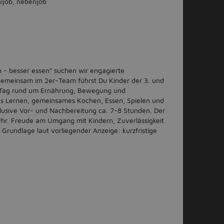
ijob, nebenjob
 - besser essen" suchen wir engagierte
Gemeinsam im 2er-Team führst Du Kinder der 3. und
n Tag rund um Ernährung, Bewegung und
es Lernen, gemeinsames Kochen, Essen, Spielen und
nklusive Vor- und Nachbereitung ca. 7-8 Stunden. Der
Uhr. Freude am Umgang mit Kindern, Zuverlässigkeit
Grundlage laut vorliegender Anzeige: kurzfristige