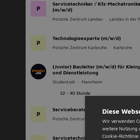
Servicetechniker / Kfz-Mechatronik
P
(m/w/d)
Porsche Zentrum Landau
Landau in der P
Technologieexperte (m/w/d)
P
Porsche Zentrum Karlsruhe
Karlsruhe
(Junior) Bauleiter (m/w/d) für Klein
und Dienstleistung
StudentJob
Mannheim
32 - 40 Stunde
Serviceberater (m/w/d)
Diese Webse
P
Porsche Zentrum Lörrach
Lörrach
Wir verwenden Co
weitere Nutzung 
Cookie-Richtlinie 
Servicetechniker/Kfz-Mechatronike