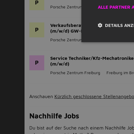
P
Porsche Zentrum Hegau-Bodensee
Hilzi
ALLE PARTNER 
Verkaufsberater Neu- Und Gebrauc
DETAILS ANZ
P
(m/w/d) GW-Management
Porsche Zentrum Lörrach
Lörrach
Service Techniker/Kfz-Mechatronike
P
(m/w/d)
Porsche Zentrum Freiburg
Freiburg im Br
Anschauen
Kürzlich geschlossene Stellenangeb
Nachhilfe Jobs
Du bist auf der Suche nach einem Nachhilfe Jo