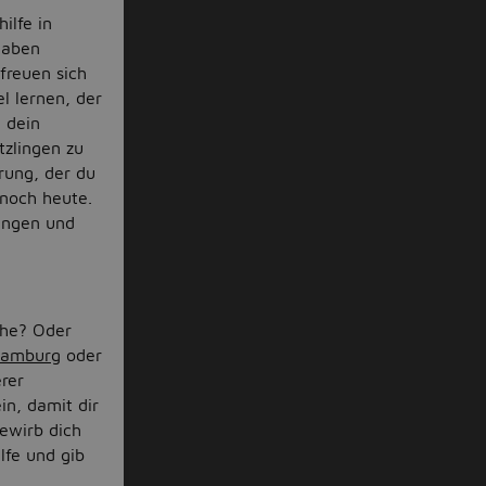
ilfe in
 haben
freuen sich
l lernen, der
 dein
tzlingen zu
rung, der du
 noch heute.
lungen und
ähe? Oder
amburg
oder
erer
in, damit dir
Bewirb dich
lfe und gib