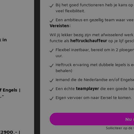
Bij het goed functioneren heb je kans op 
veel flexibiliteit.
Een ambitieus en gezellig team waar veel
Vereisten:
Wil jij lekker bezig zijn met afwisselend we
 in
functie als
heftruckchauffeur
op je lijf ge
Flexibel inzetbaar, bereid om in 2 ploeg
uur.
Heftruck ervaring met dubbele lepels is ee
behalen)
Iemand die de Nederlandse en/of Engelse
Een échte
teamplayer
die een goede ban
 Engels |
,-
Eigen vervoer om naar Eersel te komen.
Nu 
Solliciteer op d
€2900,- |