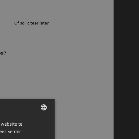
Of solliciteer later
ox?
 website te
DUTCH
ees verder
GERMAN