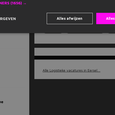
NERS
(1656) →
Job alert instellen
Alles afwijzen
Alle
ERGEVEN
Eersel
Noord-Brabant
Alle Logistieke vacatures in Eersel...
ue