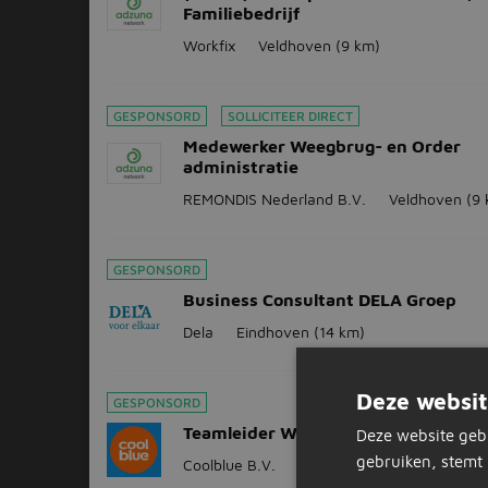
Familiebedrijf
Workfix
Veldhoven
(9 km)
GESPONSORD
SOLLICITEER DIRECT
Medewerker Weegbrug- en Order
administratie
REMONDIS Nederland B.V.
Veldhoven
(9
GESPONSORD
Business Consultant DELA Groep
Dela
Eindhoven
(14 km)
Deze websit
GESPONSORD
Teamleider Winkel bij Coolblue
Deze website geb
gebruiken, stemt 
Coolblue B.V.
Eindhoven
(14 km)