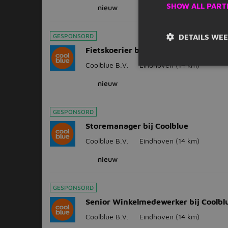
SHOW ALL PART
nieuw
GESPONSORD
DETAILS WE
Fietskoerier bij Coolblue
Coolblue B.V.
Eindhoven
(14 km)
nieuw
GESPONSORD
Storemanager bij Coolblue
Coolblue B.V.
Eindhoven
(14 km)
nieuw
GESPONSORD
Senior Winkelmedewerker bij Coolbl
Coolblue B.V.
Eindhoven
(14 km)