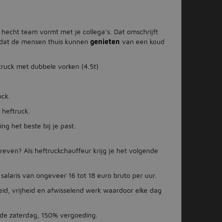
 hecht team vormt met je collega’s. Dat omschrijft
en dat de mensen thuis kunnen
genieten
van een koud
truck met dubbele vorken (4.5t)
uck.
heftruck.
ng het beste bij je past.
reven? Als heftruckchauffeur krijg je het volgende
alaris van ongeveer 16 tot 18 euro bruto per uur.
id, vrijheid en afwisselend werk waardoor elke dag
p de zaterdag, 150% vergoeding.