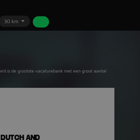
30 km
bbird is de grootste vacaturebank met een groot aantal
| DUTCH AND