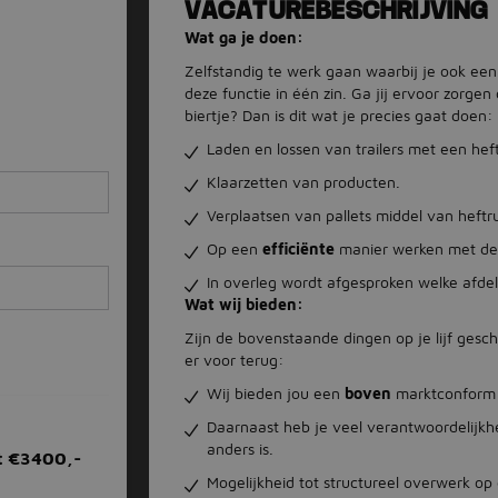
VACATUREBESCHRIJVING
Wat ga je doen:
Zelfstandig te werk gaan waarbij je ook een
deze functie in één zin. Ga jij ervoor zorg
biertje? Dan is dit wat je precies gaat doen:
Laden en lossen van trailers met een hef
Klaarzetten van producten.
Verplaatsen van pallets middel van heftr
Op een
efficiënte
manier werken met de 
In overleg wordt afgesproken welke afdeli
Wat wij bieden:
Zijn de bovenstaande dingen op je lijf gesch
er voor terug:
Wij bieden jou een
boven
marktconform s
Daarnaast heb je veel verantwoordelijkhe
anders is.
t €3400,-
Mogelijkheid tot structureel overwerk o