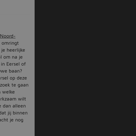
Noord-
s omringt
je heerlijke
al om na je
in Eersel of
euwe baan?
rsel op deze
 zoek te gaan
n welke
erkzaam wilt
je dan alleen
at jij binnen
cht je nog