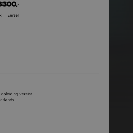
3300,-
x
Eersel
 opleiding vereist
erlands