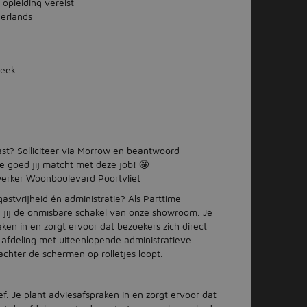
 opleiding vereist
erlands
week
st? Solliciteer via Morrow en beantwoord
e goed jij matcht met deze job! 🤩
erker Woonboulevard Poortvliet
astvrijheid én administratie? Als Parttime
 jij de onmisbare schakel van onze showroom. Je
aken in en zorgt ervoor dat bezoekers zich direct
afdeling met uiteenlopende administratieve
chter de schermen op rolletjes loopt.
ef. Je plant adviesafspraken in en zorgt ervoor dat