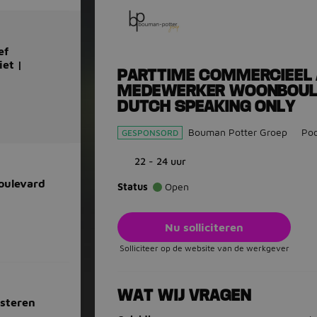
ef
et |
PARTTIME COMMERCIEEL 
MEDEWERKER WOONBOULE
DUTCH SPEAKING ONLY
Bouman Potter Groep
Poo
GESPONSORD
22 - 24 uur
oulevard
Status
Open
Nu solliciteren
Solliciteer op de website van de werkgever
WAT WIJ VRAGEN
lsteren