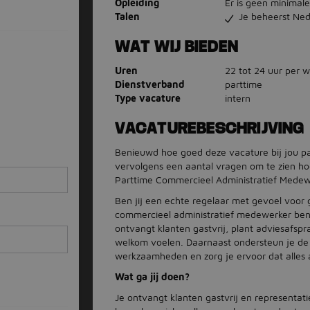
Opleiding
Er is geen minimale
Talen
Je beheerst Ned
WAT WIJ BIEDEN
Uren
22 tot 24 uur per 
Dienstverband
parttime
Type vacature
intern
VACATUREBESCHRIJVING
Benieuwd hoe goed deze vacature bij jou pa
vervolgens een aantal vragen om te zien ho
Parttime Commercieel Administratief Medew
Ben jij een echte regelaar met gevoel voor g
commercieel administratief medewerker ben
ontvangt klanten gastvrij, plant adviesafspr
welkom voelen. Daarnaast ondersteun je de 
werkzaamheden en zorg je ervoor dat alles a
Wat ga jij doen?
Je ontvangt klanten gastvrij en representati