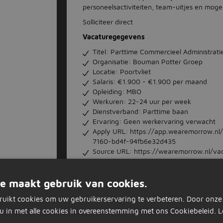
personeelsactiviteiten, team-uitjes en mogel
Solliciteer direct
Vacaturegegevens
Titel: Parttime Commercieel Administrat
Organisatie: Bouman Potter Groep
Locatie: Poortvliet
Salaris: €1.900 - €1.900 per maand
Opleiding: MBO
Werkuren: 22-24 uur per week
Dienstverband: Parttime baan
Ervaring: Geen werkervaring verwacht
Apply URL: https://app.wearemorrow.nl/
7160-bd4f-94fb6e32d435
Source URL: https://wearemorrow.nl/vac
omazorg
medewerker-woonboulevard-poortvliet/
e maakt gebruik van cookies.
Nu 
ruikt cookies om uw gebruikerservaring te verbeteren. Door onze
u in met alle cookies in overeenstemming met ons Cookiebeleid.
L
Solliciteer op d