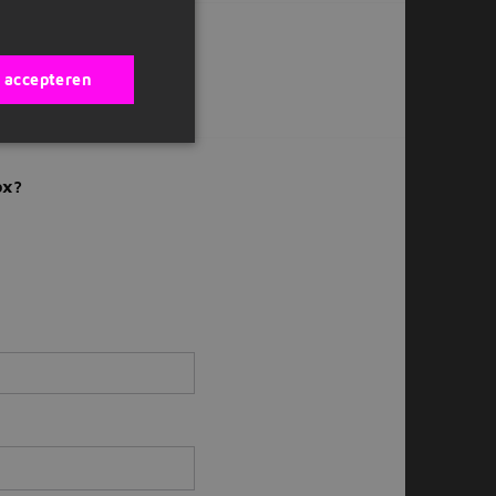
s accepteren
Of solliciteer later
ox?