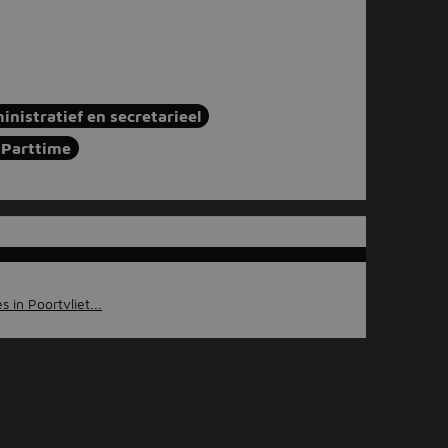
inistratief en secretarieel
Parttime
 in Poortvliet...