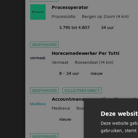
Procesoperator
ProcessJobs
Bergen op Zoom
(4 km)
3.795 tot 4.807
34 uur
GESPONSORD
Horecamedewerker Per Tutti
Vermaat
Roosendaal
(14 km)
8 - 24 uur
nieuw
GESPONSORD
SOLLICITEER DIRECT
Accountmanager continentie- en st
Medireva
Roosendaal
(14 km)
Deze websit
nieuw
Deze website geb
gebruiken, stemt 
GESPONSORD