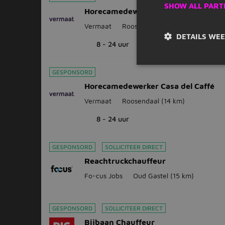
SHOW ALL PART
Horecamedewerker Frites Atelier
Vermaat
Roosendaal
(14 km)
DETAILS WE
8 - 24 uur
GESPONSORD
Horecamedewerker Casa del Caffé
Vermaat
Roosendaal
(14 km)
8 - 24 uur
GESPONSORD
SOLLICITEER DIRECT
Reachtruckchauffeur
Fo-cus Jobs
Oud Gastel
(15 km)
GESPONSORD
SOLLICITEER DIRECT
Bijbaan Chauffeur