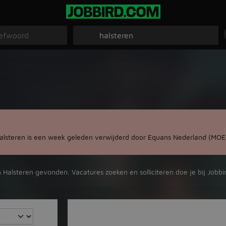
alsteren is een week geleden verwijderd door Equans Nederland (MOE
n Halsteren gevonden. Vacatures zoeken en solliciteren doe je bij Jobb