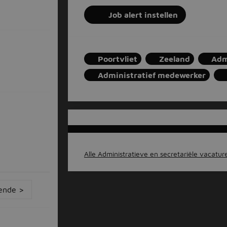
Job alert instellen
Poortvliet
Zeeland
Adm
Administratief medewerker
Alle Administratieve en secretariële vacatures
ende >