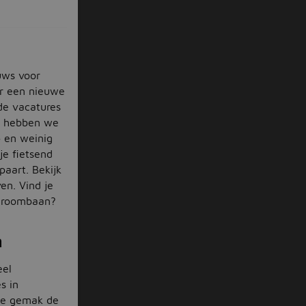
uws voor
ar een nieuwe
 de vacatures
en hebben we
o en weinig
je fietsend
paart. Bekijk
en. Vind je
 droombaan?
n
eel
s in
 je gemak de