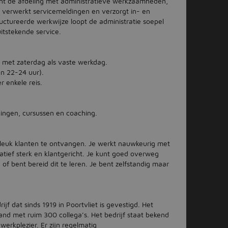
unt de afdeling met administratieve werkzaamheden,
 verwerkt servicemeldingen en verzorgt in- en
uctureerde werkwijze loopt de administratie soepel
itstekende service.
 met zaterdag als vaste werkdag.
an 22-24 uur).
 enkele reis.
ningen, cursussen en coaching.
et leuk klanten te ontvangen. Je werkt nauwkeurig met
atief sterk en klantgericht. Je kunt goed overweg
f bent bereid dit te leren. Je bent zelfstandig maar
jf dat sinds 1919 in Poortvliet is gevestigd. Het
land met ruim 300 collega’s. Het bedrijf staat bekend
rkplezier. Er zijn regelmatig