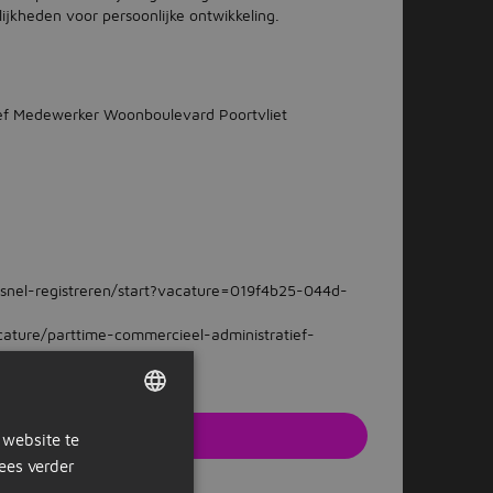
ijkheden voor persoonlijke ontwikkeling.
ief Medewerker Woonboulevard Poortvliet
snel-registreren/start?vacature=019f4b25-044d-
ature/parttime-commercieel-administratief-
solliciteren
 website te
DUTCH
ees verder
e website van de werkgever
GERMAN