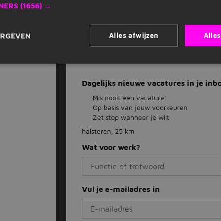
NERS
(1656) →
Vacature acties
Opslaan als favoriet
Alles afwijzen
Vacature delen
Alle
ERGEVEN
Dagelijks nieuwe vacatures in je inb
Mis nooit een vacature
Op basis van jouw voorkeuren
Zet stop wanneer je wilt
halsteren, 25 km
Wat voor werk?
Vul je e-mailadres in