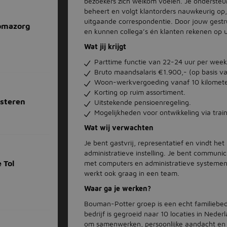
bezoekers zich welkom voelen. Je onderste
beheert en volgt klantorders nauwkeurig op,
uitgaande correspondentie. Door jouw gestr
omazorg
en kunnen collega’s én klanten rekenen op u
Wat jij krijgt
Parttime functie van 22-24 uur per week
Bruto maandsalaris €1.900,- (op basis v
Woon-werkvergoeding vanaf 10 kilometer
Korting op ruim assortiment.
lsteren
Uitstekende pensioenregeling.
Mogelijkheden voor ontwikkeling via trai
Wat wij verwachten
Je bent gastvrij, representatief en vindt h
administratieve instelling. Je bent communic
met computers en administratieve systemen o
 Tol
werkt ook graag in een team.
Waar ga je werken?
Bouman-Potter groep is een echt familiebedri
bedrijf is gegroeid naar 10 locaties in Neder
om samenwerken, persoonlijke aandacht en we