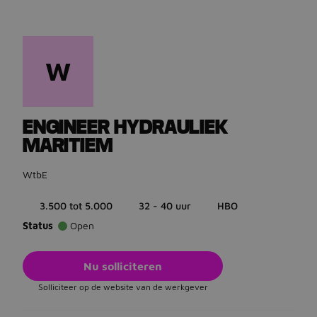
W
Ga terug naar vacatures
ENGINEER HYDRAULIEK
MARITIEM
WtbE
3.500 tot 5.000
32 - 40 uur
HBO
Status
Open
Nu solliciteren
Solliciteer op de website van de werkgever