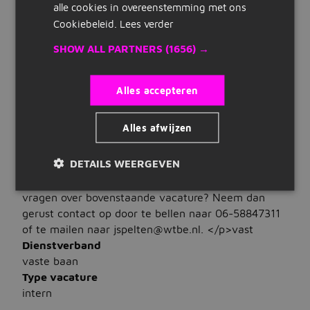
en geschrift
alle cookies in overeenstemming met ons
Snelle links
Talen
Cookiebeleid.
Lees verder
Je beheerst Nederlands
Inschrijven
SHOW ALL PARTNERS
(1656) →
WAT WIJ BIEDEN
Maak cv
Salaris
Alles accepteren
Bedrijven op Jobbird
€ 3.500 tot € 5.000
Uren
Alles afwijzen
Carrieregids
32 tot 40 uur per week
Contract
DETAILS WEERGEVEN
<p>Solliciteer direct voor deze functie via de
Vacatures
&quot;Solliciteer&quot; button. Heb je toch nog
vragen over bovenstaande vacature? Neem dan
Vacatures zoeken
gerust contact op door te bellen naar 06-58847311
Vacatures per locatie
of te mailen naar jspelten@wtbe.nl. </p>vast
Dienstverband
Vacatures per beroepsgroep
vaste baan
Type vacature
Vacatures per dienstverband
intern
Vacatures per opleidingsniveau