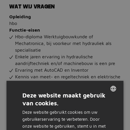
WAT WIJ VRAGEN
Opleiding
hbo
Functie-eisen
Hbo-diploma Werktuigbouwkunde of
Mechatronica, bij voorkeur met hydrauliek als
specialisatie
Enkele jaren ervaring in hydraulische
aandrijftechniek en/of machinebouw is een pre
Ervaring met AutoCAD en Inventor
Kennis van meet- en regeltechniek en elektrische
systemen
Inzicht in proportionaal- en servotechniek
Deze website maakt gebruik
Je kunt hydraulische berekeningen uitvoeren en
van cookies.
schema’s opstellen
DUTCH
Ervaring met FMECA’s en risicoanalyses is een
Deze website gebruikt cookies om uw
GERMAN
plus
gebruikerservaring te verbeteren. Door
Goede beheersing van de Engelse taal in woord
onze website te gebruiken, stemt u in met