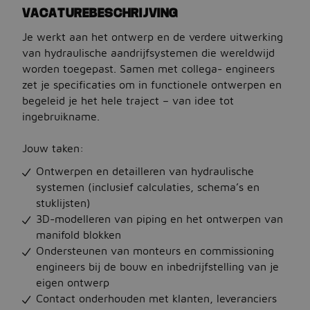
VACATUREBESCHRIJVING
Je werkt aan het ontwerp en de verdere uitwerking
Jobbird
van hydraulische aandrijfsystemen die wereldwijd
worden toegepast. Samen met collega- engineers
Kies een andere regio
zet je specificaties om in functionele ontwerpen en
Jobs Deutschland
begeleid je het hele traject – van idee tot
ingebruikname.
Jobs United Kingdom
Jouw taken:
Help
Ontwerpen en detailleren van hydraulische
Jobs at Jobbird.com
systemen (inclusief calculaties, schema’s en
stuklijsten)
Algemene voorwaarden
3D-modelleren van piping en het ontwerpen van
manifold blokken
Vacatures plaatsen
Ondersteunen van monteurs en commissioning
engineers bij de bouw en inbedrijfstelling van je
eigen ontwerp
Contact onderhouden met klanten, leveranciers