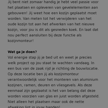
Jij bent niet zomaar handig je hebt veel passie voor
het plaatsen en opleveren van gevelelementen aan
gebouwen! Jij weet hoe een kozijn geplaatst moet
Jobbird
worden. Van meten tot het verwijderen van het
oude kozijn tot aan het afwerken van het nieuwe
Kies een andere regio
kozijn, voor jou is dit als gesneden koek. En laat dat
Jobs Deutschland
nou perfect aansluiten bij deze functie als
kozijnmonteur!
Jobs United Kingdom
Wat ga je doen?
Help
Vol energie stap jij je bed uit en weet je precies
Jobs at Jobbird.com
welk project op jou staat te wachten vandaag. In
een bus van de zaak rijd je richting de bouwlocatie.
Algemene voorwaarden
Op deze locatie ben jij als kozijnmonteur
verantwoordelijk voor het monteren van aluminium
kozijnen, ramen, deuren en vliesgevels. Als deze
Vacatures plaatsen
eenmaal zijn geplaatst is het van belang dat deze
worden voorzien van glas en juist worden afgesteld.
Niet alleen het plaatsen maar ook de nette
afweking ligt in jouw handen!