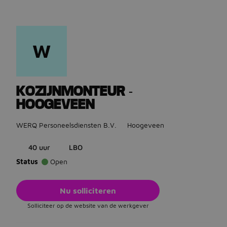
W
Ga terug naar vacatures
KOZIJNMONTEUR -
HOOGEVEEN
WERQ Personeelsdiensten B.V.
Hoogeveen
40 uur
LBO
Status
Open
Nu solliciteren
Solliciteer op de website van de werkgever