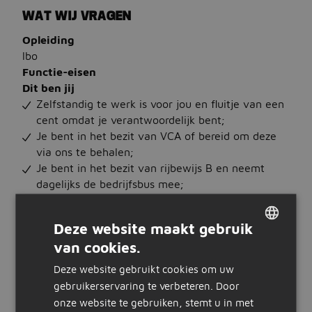
WAT WIJ VRAGEN
Opleiding
lbo
Functie-eisen
Dit ben jij
Zelfstandig te werk is voor jou en fluitje van een
cent omdat je verantwoordelijk bent;
Je bent in het bezit van VCA of bereid om deze
via ons te behalen;
Je bent in het bezit van rijbewijs B en neemt
dagelijks de bedrijfsbus mee;
Een klusje hier of daar, de bouw is voor jou geen
onbekend terrein! Ervaring als monteur? Dit is
Deze website maakt gebruik
een pré.
van cookies.
Dit bieden wij jou
DUTCH
Een fulltimebaan in de buitendienst voor langere
Deze website gebruikt cookies om uw
GERMAN
tijd, waar elke dag nieuwe uitdagingen op je
gebruikerservaring te verbeteren. Door
wachten! Dit wordt beloond met een aantrekkelijke
onze website te gebruiken, stemt u in met