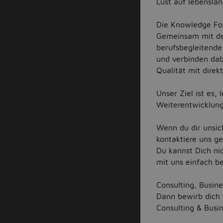
Lust auf lebensla
Die Knowledge Fou
Gemeinsam mit den
berufsbegleitend
und verbinden da
Qualität mit dire
Unser Ziel ist es,
Weiterentwicklung
Wenn du dir unsich
kontaktiere uns ge
Du kannst Dich n
mit uns einfach be
Consulting, Busine
Dann bewirb dich 
Consulting & Busin