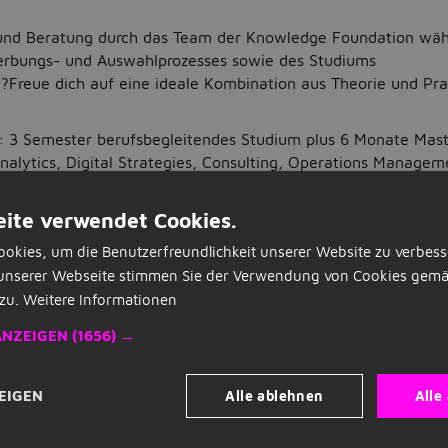
und Beratung durch das Team der Knowledge Foundation wäh
rbungs- und Auswahlprozesses sowie des Studiums
?Freue dich auf eine ideale Kombination aus Theorie und Pra
r: 3 Semester berufsbegleitendes Studium plus 6 Monate Mast
nalytics, Digital Strategies, Consulting, Operations Manage
tmodell durch Präsenzphasen in Blockseminaren an der ESB Bu
ite verwendet Cookies.
re durch Professor:innen der ESB Business School sowie erfa
okies, um die Benutzerfreundlichkeit unserer Website zu verbess
unserer Webseite stimmen Sie der Verwendung von Cookies gemä
tmosphäre in kleinen Gruppen
zu.
Weitere Informationen
nation aus theoretischen Unterrichtsinhalten und praktisch
ANZEIGEN
(1656) →
verantwortungsvolle Projekte in deinem Partnerunternehmen
rekt in der Praxis anwenden kannst
itbringen?
Alle ablehnen
Alle
EIGEN
r Themen der Digitalisierung und Beratung