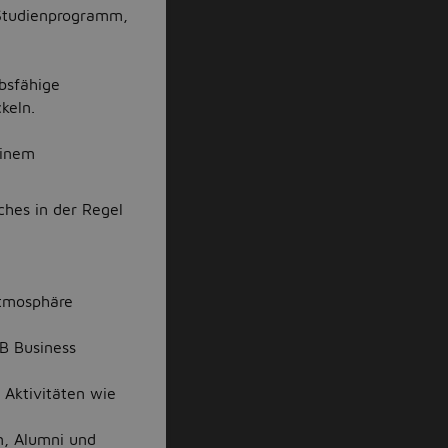
 Studienprogramm,
bsfähige
keln.
einem
hes in der Regel
atmosphäre
SB Business
Aktivitäten wie
n, Alumni und