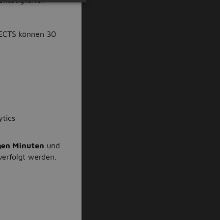
entätigkeiten
 ECTS können 30
ytics
gen Minuten
und
verfolgt werden.