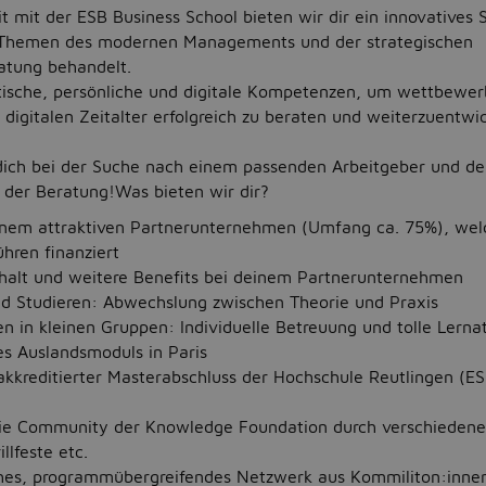
 mit der ESB Business School bieten wir dir ein innovatives
n Themen des modernen Managements und der strategischen
tung behandelt.
tische, persönliche und digitale Kompetenzen, um wettbewer
digitalen Zeitalter erfolgreich zu beraten und weiterzuentwic
dich bei der Suche nach einem passenden Arbeitgeber und d
n der Beratung!Was bieten wir dir?
einem attraktiven Partnerunternehmen (Umfang ca. 75%), welc
hren finanziert
halt und weitere Benefits bei deinem Partnerunternehmen
nd Studieren: Abwechslung zwischen Theorie und Praxis
en in kleinen Gruppen: Individuelle Betreuung und tolle Lern
es Auslandsmoduls in Paris
kkreditierter Masterabschluss der Hochschule Reutlingen (E
die Community der Knowledge Foundation durch verschiedene 
llfeste etc.
hes, programmübergreifendes Netzwerk aus Kommiliton:inne