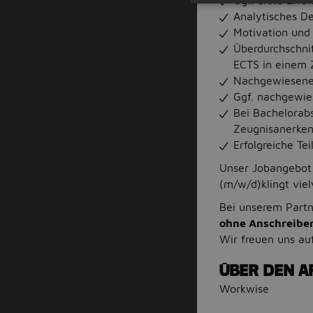
Ggf. erste Erfa
Analytisches D
Motivation und 
Überdurchschni
ECTS in einem 
Nachgewiesene 
Ggf. nachgewie
Bei Bachelorabs
Zeugnisanerken
Erfolgreiche T
Unser Jobangebot 
(m/w/d)klingt vie
Bei unserem Part
ohne Anschreibe
Wir freuen uns au
ÜBER DEN A
Workwise