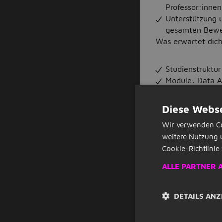
Professor:innen
Unterstützung 
gesamten Bewe
Was erwartet dich
Studienstruktu
Module: Data A
Effizientes Zei
Reutlingen
Diese Webse
Praxisnahe Leh
Wir verwenden Co
Praktiker:innen
weitere Nutzung 
Tolle (Lern-) A
Cookie-Richtlinie 
Optimale Kombi
Unternehmen
ALLE PARTNER 
Spannende und 
dein Wissen di
Was solltest du m
DETAILS ANZ
Leidenschaft fü