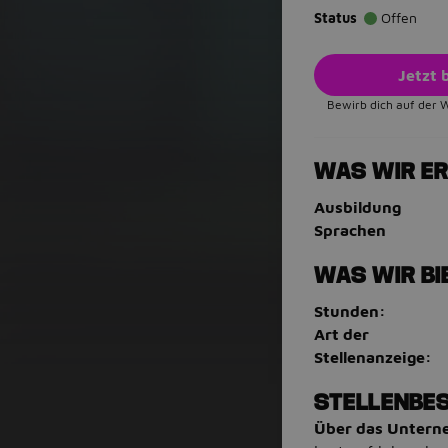
Status
Offen
Jetzt
Bewirb dich auf der 
WAS WIR E
Ausbildung
Sprachen
WAS WIR BI
Stunden:
Art der
Stellenanzeige:
STELLENBE
Über das Unter