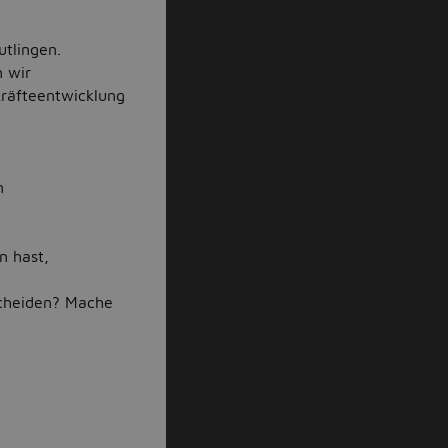
utlingen.
n wir
räfteentwicklung
n
n hast,
scheiden? Mache