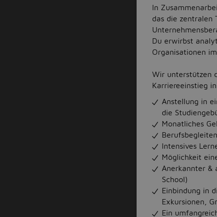
In Zusammenarbeit
das die zentrale
Unternehmensbera
Du erwirbst analy
Organisationen im 
Wir unterstützen 
Karriereeinstieg i
Anstellung in 
die Studiengebü
Monatliches Ge
Berufsbegleite
Intensives Lern
Möglichkeit ein
Anerkannter & a
School)
Einbindung in 
Exkursionen, Gri
Ein umfangreic