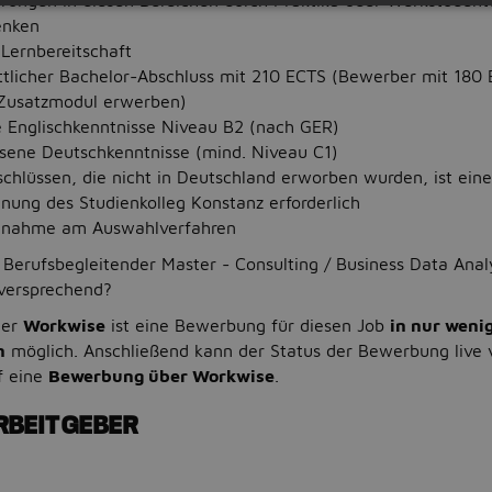
hrungen in diesen Bereichen durch Praktika oder Werkstudent
enken
Lernbereitschaft
ttlicher Bachelor-Abschluss mit 210 ECTS (Bewerber mit 180
Zusatzmodul erwerben)
Englischkenntnisse Niveau B2 (nach GER)
sene Deutschkenntnisse (mind. Niveau C1)
chlüssen, die nicht in Deutschland erworben wurden, ist eine
nung des Studienkolleg Konstanz erforderlich
eilnahme am Auswahlverfahren
Berufsbegleitender Master - Consulting / Business Data Anal
lversprechend?
ner
Workwise
ist eine Bewerbung für diesen Job
in nur weni
n
möglich. Anschließend kann der Status der Bewerbung live 
f eine
Bewerbung über Workwise
.
RBEITGEBER