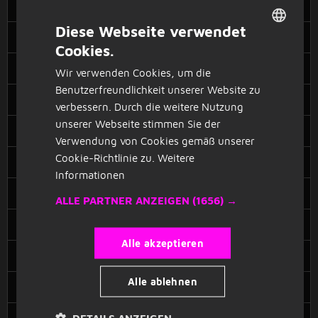
Jobs Lauterstein
5
Stellenangebote
Diese Webseite verwendet
Jobs Leinfelden-Echterdingen
34
Stellenangebote
Cookies.
DUTCH
Jobs Leonberg
11
Stellenangebote
Wir verwenden Cookies, um die
GERMAN
Benutzerfreundlichkeit unserer Website zu
Jobs Lörrach
11
Stellenangebote
verbessern. Durch die weitere Nutzung
unserer Webseite stimmen Sie der
Jobs Ludwigsburg
79
Stellenangebote
Verwendung von Cookies gemäß unserer
Cookie-Richtlinie zu.
Weitere
Jobs Malsch
14
Stellenangebote
Informationen
Jobs Mannheim
185
Stellenangebote
ALLE PARTNER ANZEIGEN
(1656) →
Jobs Meßkirch
6
Stellenangebote
Alle akzeptieren
Jobs Metzingen
13
Stellenangebote
Alle ablehnen
Jobs Möckmühl
13
Stellenangebote
Jobs Muggensturm
DETAILS ANZEIGEN