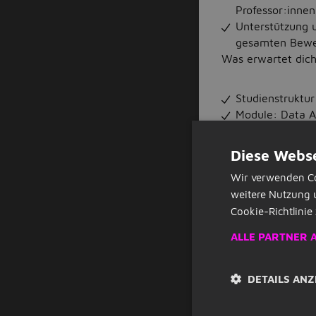
Professor:innen
Unterstützung 
gesamten Bewe
Was erwartet dich
Studienstruktu
Module: Data A
Effizientes Zei
Reutlingen
Diese Webse
Praxisnahe Leh
Wir verwenden Co
Praktiker:innen
weitere Nutzung 
Tolle (Lern-) A
Cookie-Richtlinie 
Optimale Kombi
Unternehmen
ALLE PARTNER 
Spannende und 
dein Wissen di
Was solltest du m
DETAILS ANZ
Leidenschaft fü