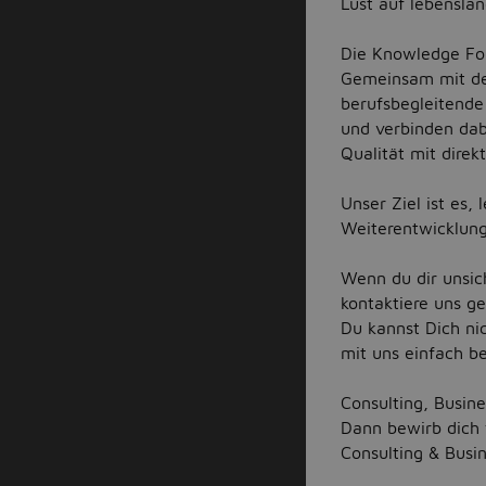
Lust auf lebensla
Die Knowledge Fou
Gemeinsam mit den
berufsbegleitend
und verbinden da
Qualität mit dire
Unser Ziel ist es,
Weiterentwicklung
Wenn du dir unsich
kontaktiere uns ge
Du kannst Dich n
mit uns einfach be
Consulting, Busine
Dann bewirb dich 
Consulting & Busin