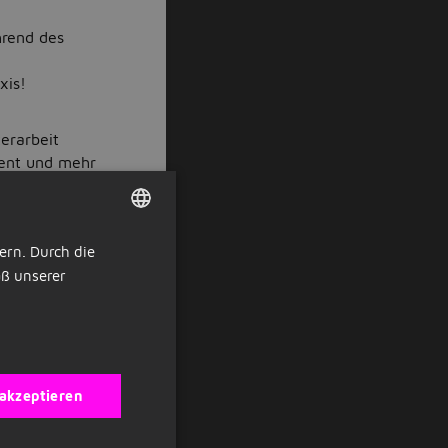
rend des
xis!
erarbeit
ment und mehr
siness School in
hrene
ern. Durch die
DUTCH
ß unserer
GERMAN
er Anwendung im
, bei denen du
 akzeptieren