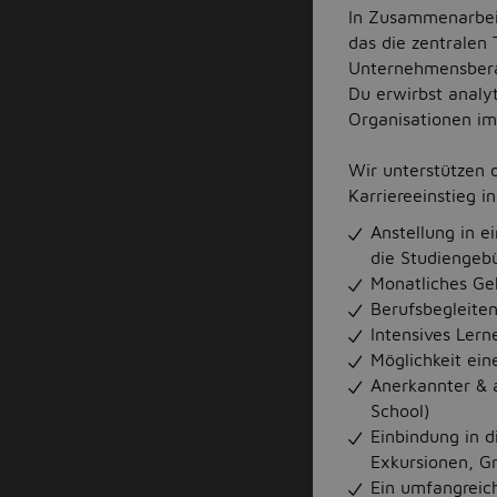
In Zusammenarbeit
das die zentrale
Unternehmensbera
Du erwirbst analy
Organisationen im 
Wir unterstützen 
Karriereeinstieg i
Anstellung in 
die Studiengebü
Monatliches Ge
Berufsbegleite
Intensives Lern
Möglichkeit ein
Anerkannter & a
School)
Einbindung in 
Exkursionen, Gri
Ein umfangreic