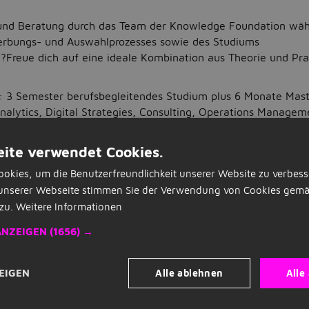
und Beratung durch das Team der Knowledge Foundation wäh
rbungs- und Auswahlprozesses sowie des Studiums
?Freue dich auf eine ideale Kombination aus Theorie und Pra
r: 3 Semester berufsbegleitendes Studium plus 6 Monate Mast
nalytics, Digital Strategies, Consulting, Operations Manage
tmodell durch Präsenzphasen in Blockseminaren an der ESB Bu
ite verwendet Cookies.
re durch Professor:innen der ESB Business School sowie erfa
okies, um die Benutzerfreundlichkeit unserer Website zu verbess
unserer Webseite stimmen Sie der Verwendung von Cookies gemä
tmosphäre in kleinen Gruppen
zu.
Weitere Informationen
nation aus theoretischen Unterrichtsinhalten und praktisch
ANZEIGEN
(1656) →
verantwortungsvolle Projekte in deinem Partnerunternehmen
rekt in der Praxis anwenden kannst
itbringen?
Alle ablehnen
Alle
EIGEN
r Themen der Digitalisierung und Beratung