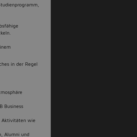
 Studienprogramm,
bsfähige
keln.
einem
hes in der Regel
atmosphäre
SB Business
Aktivitäten wie
n, Alumni und