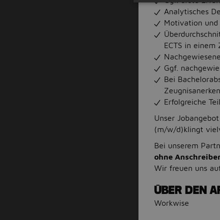
Ggf. erste Erfa
Analytisches D
Motivation und 
Überdurchschni
ECTS in einem 
Nachgewiesene 
Ggf. nachgewie
Bei Bachelorabs
Zeugnisanerken
Erfolgreiche T
Unser Jobangebot 
(m/w/d)klingt vie
Bei unserem Part
ohne Anschreibe
Wir freuen uns au
ÜBER DEN A
Workwise