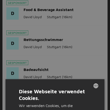
GESPONSERT
Food & Beverage Assistant
D
David Lloyd
Stuttgart
(16km)
GESPONSERT
Rettungsschwimmer
D
David Lloyd
Stuttgart
(16km)
GESPONSERT
Badeaufsicht
D
David Lloyd
Stuttgart
(16km)
Diese Webseite verwendet
GESPONSERT
Cookies.
DUTCH
Activities Manager (m/w/d)
D
Wir verwenden Cookies, um die
David Lloyd
Stuttgart
(16km)
GERMAN