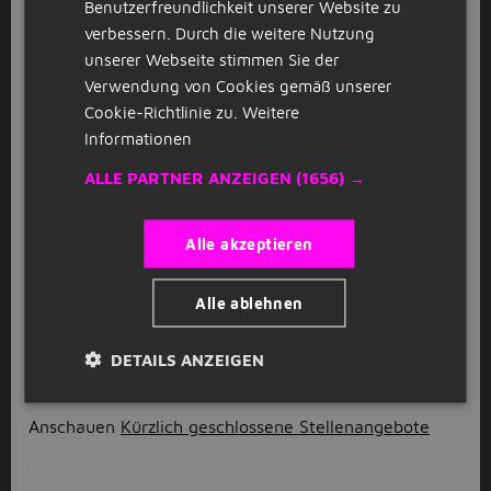
Benutzerfreundlichkeit unserer Website zu
verbessern. Durch die weitere Nutzung
GESPONSERT
unserer Webseite stimmen Sie der
Verwendung von Cookies gemäß unserer
Rettungsschwimmer
D
Cookie-Richtlinie zu.
Weitere
David Lloyd
Stuttgart
(16km)
Informationen
ALLE PARTNER ANZEIGEN
(1656) →
GESPONSERT
Badeaufsicht
D
Alle akzeptieren
David Lloyd
Stuttgart
(16km)
Alle ablehnen
1
2
3
Volgende >
DETAILS ANZEIGEN
Anschauen
Kürzlich geschlossene Stellenangebote