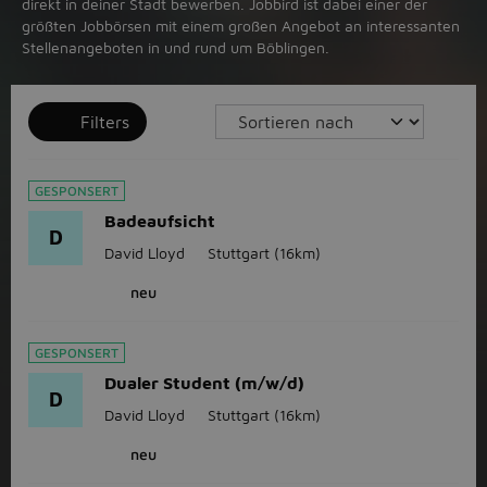
direkt in deiner Stadt bewerben. Jobbird ist dabei einer der
größten Jobbörsen mit einem großen Angebot an interessanten
Stellenangeboten in und rund um Böblingen.
Filters
GESPONSERT
Badeaufsicht
D
David Lloyd
Stuttgart
(16km)
neu
GESPONSERT
Dualer Student (m/w/d)
D
David Lloyd
Stuttgart
(16km)
neu