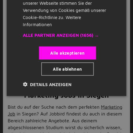
unserer Webseite stimmen Sie der
vermitteln dich täglich an eine Vielzahl von
Verwendung von Cookies gemäß unserer
Stellenangeboten. Bei uns werden deine Wünsche
Cookie-Richtlinie zu.
Weitere
berücksichtigt und mithilfe der Filterfunktion kannst
Informationen
du deine Suche auf deine Interessen anpassen.
ALLE PARTNER ANZEIGEN
(1656) →
Siegen ist bei den meisten als Universitätsstadt
bekannt, hat aber auch kulturell an
Sehenswürdigkeiten sehr viel zu bieten. Zwischen
Alle akzeptieren
Industriedenkmälern, Kirchen und Schlössern gibt es
für jeden etwas zu entdecken. Zögere also nicht nach
Alle ablehnen
einem passenden Job für dich zu suchen. Wir von
Jobbird helfen dir dabei und schon bald kannst du in
deinem neuen Job in Siegen anfangen!
DETAILS ANZEIGEN
Marketing Jobs in Siegen
Bist du auf der Suche nach dem perfekten
Marketing
Job
in Siegen? Auf Jobbird findest du auch in diesem
Bereich zahlreiche Angebote. Aus deinem
abgeschlossenen Studium wirst du sicherlich wissen,