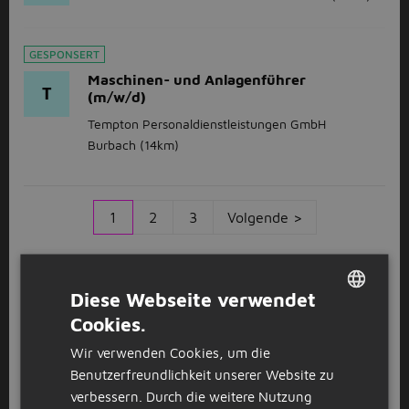
GESPONSERT
Maschinen- und Anlagenführer
T
(m/w/d)
Tempton Personaldienstleistungen GmbH
Burbach
(14km)
1
2
3
Volgende >
Anschauen
Kürzlich geschlossene Stellenangebote
Diese Webseite verwendet
Cookies.
DUTCH
Stellenangebote in Siegen
Wir verwenden Cookies, um die
GERMAN
Benutzerfreundlichkeit unserer Website zu
Du bist an einem Job in Siegen interessiert? Zum
verbessern. Durch die weitere Nutzung
Glück bist du auf Jobbird gelandet, denn wir