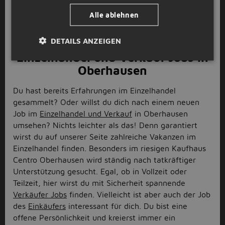
Logistik? Noch besser! Dann steht deinem neuen Job
Alle ablehnen
ja nichts mehr im Weg! Alles was du jetzt nur noch
tun musst, ist dich auf einen Logistik und Lager Job in
Oberhausen zu bewerben!
DETAILS ANZEIGEN
Einzelhandel und Verkauf Jobs in
Oberhausen
Du hast bereits Erfahrungen im Einzelhandel
gesammelt? Oder willst du dich nach einem neuen
Job im
Einzelhandel und Verkauf
in Oberhausen
umsehen? Nichts leichter als das! Denn garantiert
wirst du auf unserer Seite zahlreiche Vakanzen im
Einzelhandel finden. Besonders im riesigen Kaufhaus
Centro Oberhausen wird ständig nach tatkräftiger
Unterstützung gesucht. Egal, ob in Vollzeit oder
Teilzeit, hier wirst du mit Sicherheit spannende
Verkäufer Jobs
finden. Vielleicht ist aber auch der Job
des
Einkäufers
interessant für dich. Du bist eine
offene Persönlichkeit und kreierst immer ein