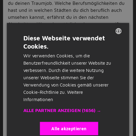
du deinen Traumjob. Welche Berufsmöglichkeiten du
hast und in welchen Städten du dich beruflich auch
umsehen kannst, erfährst du in den nächsten
Abschnitten. Wenn du natürlich schon genau weißt,
welcher Job und welche Branche es werden sollen,
Diese Webseite verwendet
dann heißt es jetzt: Bewirb dich auf einen Job in
Oberhausen!
Cookies.
DUTCH
Logistik und Lager Jobs in
Wir verwenden Cookies, um die
GERMAN
Oberhausen
Benutzerfreundlichkeit unserer Website zu
verbessern. Durch die weitere Nutzung
Du kannst mit anpacken und suchst nach einer neuen
unserer Webseite stimmen Sie der
beruflichen Herausforderung? Dann bewirb dich bei
Verwendung von Cookies gemäß unserer
uns auf einen
Logistik und Lager Job
in Oberhausen!
Cookie-Richtlinie zu.
Weitere
Egal, ob du direkt einen
Lagerlogistik Job
ausüben
Informationen
möchtest oder doch lieber ständig unterwegs sein
ALLE PARTNER ANZEIGEN
(1656) →
willst und nach einem
Fahrer Job
suchst – bei uns
findest du die passenden Stellenausschreibungen zu
deinen Berufswünschen. Klingt gut, oder? Du hast
Alle akzeptieren
bereits Berufserfahrung im Bereich Lager und