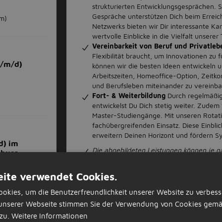
strukturierten Entwicklungsgesprächen.
Gespräche unterstützen Dich beim Erreich
m)
Netzwerks bieten wir Dir interessante Ka
wertvolle Einblicke in die Vielfalt unserer
Vereinbarkeit von Beruf und Privatle
Flexibilität braucht, um Innovationen zu f
w/m/d)
können wir die besten Ideen entwickeln un
Arbeitszeiten, Homeoffice-Option, Zeitk
und Berufsleben miteinander zu vereinb
Fort- & Weiterbildung
Durch regelmäßig
entwickelst Du Dich stetig weiter. Zudem
Master-Studiengänge. Mit unseren Rota
fachübergreifenden Einsatz. Diese Einblic
erweitern Deinen Horizont und fördern S
d) im
Die abgebildeten Leistungen können je nac
sburg
)
ite verwendet Cookies.
Jet
okies, um die Benutzerfreundlichkeit unserer Website zu verbess
Bewirb dich auf de
unserer Webseite stimmen Sie der Verwendung von Cookies gemä
(m/w/d)
zu.
Weitere Informationen