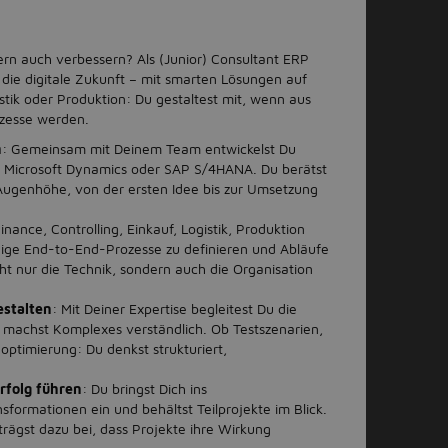
dern auch verbessern? Als (Junior) Consultant ERP
ie digitale Zukunft – mit smarten Lösungen auf
stik oder Produktion: Du gestaltest mit, wenn aus
ozesse werden.
n
: Gemeinsam mit Deinem Team entwickelst Du
 Microsoft Dynamics oder SAP S/4HANA. Du berätst
Augenhöhe, von der ersten Idee bis zur Umsetzung
inance, Controlling, Einkauf, Logistik, Produktion
fähige End-to-End-Prozesse zu definieren und Abläufe
ht nur die Technik, sondern auch die Organisation
estalten
: Mit Deiner Expertise begleitest Du die
achst Komplexes verständlich. Ob Testszenarien,
ptimierung: Du denkst strukturiert,
rfolg führen
: Du bringst Dich ins
rmationen ein und behältst Teilprojekte im Blick.
rägst dazu bei, dass Projekte ihre Wirkung