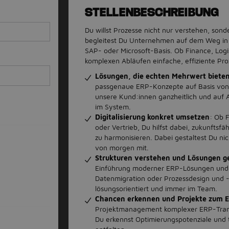
STELLENBESCHREIBUNG
Du willst Prozesse nicht nur verstehen, son
begleitest Du Unternehmen auf dem Weg in d
SAP- oder Microsoft-Basis. Ob Finance, Logi
komplexen Abläufen einfache, effiziente Pr
Lösungen, die echten Mehrwert biete
passgenaue ERP-Konzepte auf Basis von
unsere Kund:innen ganzheitlich und auf 
im System.
Digitalisierung konkret umsetzen
: Ob F
oder Vertrieb, Du hilfst dabei, zukunfts
zu harmonisieren. Dabei gestaltest Du nic
von morgen mit.
Strukturen verstehen und Lösungen g
Einführung moderner ERP-Lösungen und m
Datenmigration oder Prozessdesign und -o
lösungsorientiert und immer im Team.
Chancen erkennen und Projekte zum E
Projektmanagement komplexer ERP-Transfo
Du erkennst Optimierungspotenziale und t