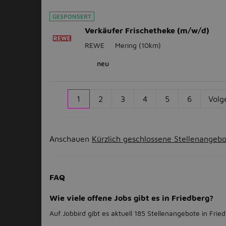
GESPONSERT
Verkäufer Frischetheke (m/w/d)
REWE
Mering
(10km)
neu
1
2
3
4
5
6
Volg
Anschauen
Kürzlich geschlossene Stellenangeb
FAQ
Wie viele offene Jobs gibt es in Friedberg?
Auf Jobbird gibt es aktuell 185 Stellenangebote in Frie