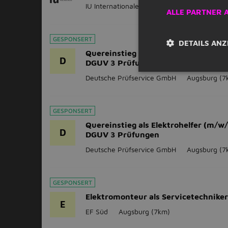
IU Internationale Hochschule
Augsburg
(
ALLE PARTNER 
GESPONSERT
DETAILS ANZ
Quereinstieg als Prüftechniker (m/w
D
DGUV 3 Prüfungen
Deutsche Prüfservice GmbH
Augsburg
(7
GESPONSERT
Quereinstieg als Elektrohelfer (m/w/
D
DGUV 3 Prüfungen
Deutsche Prüfservice GmbH
Augsburg
(7
GESPONSERT
Elektromonteur als Servicetechnike
E
EF Süd
Augsburg
(7km)