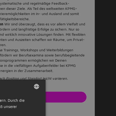
 Systematische und regelmäßige Feedback-
en dieser Ziele. Als Teil des weltweiten KPMG-
rrieremöglichkeiten im In- und Ausland und somit
 Tätigkeitsbereiche.
ben
Wir sind überzeugt, dass es vor allem Vielfalt und
ördern und langfristige Erfolge zu sichern. Nur so
d wirklich innovative Lösungen finden. Mit flexiblen
onten und Auszeiten schaffen wir Räume, um Privat-
aren.
e Trainings, Workshops und Weiterbildungen
 fördern wir Berufsexamina sowie berufsbegleitende
tionsprogrammen ermöglichen wir Deinen
ke in die vielfältigen Aufgabenfelder bei KPMG
ynergien in der Zusammenarbeit.
h Position und Standort leicht variieren.
zt bewerben
ern. Durch die
DUTCH
r Webseite des Arbeitgebers
ß unserer
GERMAN