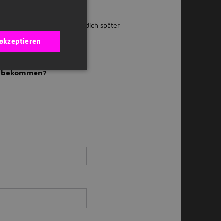
 teilen
Oder bewirb dich später
 akzeptieren
il bekommen?