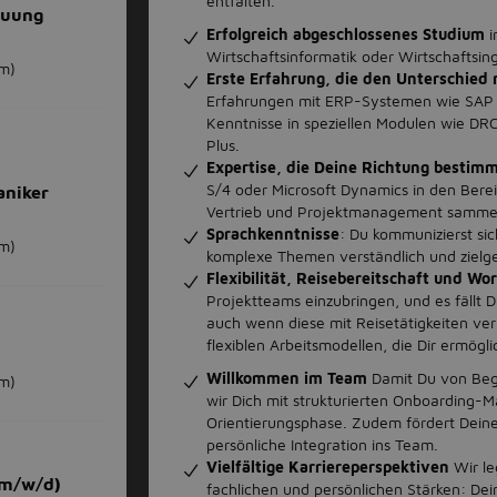
entfalten.
euung
Erfolgreich abgeschlossenes Studium
i
Wirtschaftsinformatik oder Wirtschaftsi
m)
Erste Erfahrung, die den Unterschied
Erfahrungen mit ERP-Systemen wie SAP (
Kenntnisse in speziellen Modulen wie DR
Plus.
Expertise, die Deine Richtung bestim
S/4 oder Microsoft Dynamics in den Bereic
aniker
Vertrieb und Projektmanagement samm
Sprachkenntnisse
: Du kommunizierst sic
m)
komplexe Themen verständlich und zielge
Flexibilität, Reisebereitschaft und Wo
Projektteams einzubringen, und es fällt D
auch wenn diese mit Reisetätigkeiten verb
flexiblen Arbeitsmodellen, die Dir ermögl
Willkommen im Team
Damit Du von Begi
m)
wir Dich mit strukturierten Onboardin
Orientierungsphase. Zudem fördert Deine
persönliche Integration ins Team.
Vielfältige Karriereperspektiven
Wir le
(m/w/d)
fachlichen und persönlichen Stärken: Dei