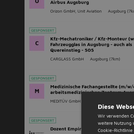
O
Airbus Augsburg
Orizon GmbH, Unit Aviation
Augsburg
(7k
GESPONSERT
Kfz-Mechatroniker / Kfz-Monteur (
C
Fahrzeugglas in Augsburg - auch als
Quereinstieg - 505
CARGLASS GmbH
Augsburg
(7km)
GESPONSERT
Medizinische Fachangestellte (m/w/
M
arbeitsmedizinischen Zentrum Aug
MEDITÜV GmbH & Co. KG
Augsburg
(7km
Diese Webse
Wir verwenden Co
GESPONSERT
weitere Nutzung 
Dozent Empirische Sozialforschung 
Cookie-Richtlinie 