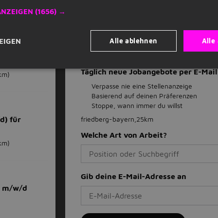
Stellenangebote-Aktionen
7km)
ANZEIGEN
(1656) →
Als Favorit speichern
Stellenangebot
Alle ablehnen
Alle
EIGEN
/d) für
Täglich neue Jobangebote per E-Ma
km)
Verpasse nie eine Stellenanzeige
Basierend auf deinen Präferenzen
Stoppe, wann immer du willst
d) für
friedberg-bayern,25km
Welche Art von Arbeit?
km)
Gib deine E-Mail-Adresse an
r m/w/d