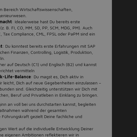
m Bereich Wirtschaftswissenschaften,
ngenieurwesen.
 macht
: Idealerweise hast Du bereits erste
z. B. FI, CO, MM, SD, PP, SCM, MDG, PM). Auch
C, Tax Compliance, CML, FPSL oder PaPM sind ein
mt
: Du konntest bereits erste Erfahrungen mit SAP
hen Finanzen, Controlling, Logistik, Produktion,
eln.
her auf Deutsch (C1) und Englisch (B2) und kannst
richtet vermitteln
rk-Life-Balance
: Du magst es, Dich aktiv in
ir leicht, Dich auf neue Gegebenheiten einzulassen –
unden sind. Gleichzeitig unterstützen wir Dich mit
ichen, Beruf und Privatleben in Einklang zu bringen.
nn an voll bei uns durchstarten kannst, begleiten
g-Maßnahmen während der gesamten
 Führungskraft gezielt Deine fachliche und
gen Wert auf die individuelle Entwicklung Deiner
ne eigenen Ambitionen reflektieren wir in