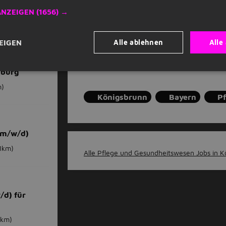
Gib deine E-Mail-Adresse an
ANZEIGEN
(1656) →
Alle ablehnen
Alle
EIGEN
Job-Alert einstellen
d) im
sburg
m)
Königsbrunn
Bayern
P
(m/w/d)
1km)
Alle Pflege und Gesundheitswesen Jobs in K
/d) für
1km)