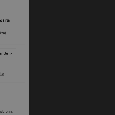
d) für
1km)
ende >
ote
gsbrunn.