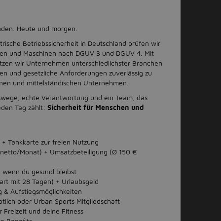
unden. Heute und morgen.
ktrische Betriebssicherheit in Deutschland prüfen wir
lagen und Maschinen nach DGUV 3 und DGUV 4. Mit
tzen wir Unternehmen unterschiedlichster Branchen
en und gesetzliche Anforderungen zuverlässig zu
einen und mittelständischen Unternehmen.
wege, echte Verantwortung und ein Team, das
eden Tag zählt:
Sicherheit für Menschen und
+ Tankkarte zur freien Nutzung
 netto/Monat) + Umsatzbeteiligung (Ø 150 €
, wenn du gesund bleibst
art mit 28 Tagen) + Urlaubsgeld
g & Aufstiegsmöglichkeiten
lich oder Urban Sports Mitgliedschaft
 Freizeit und deine Fitness
te Benefits