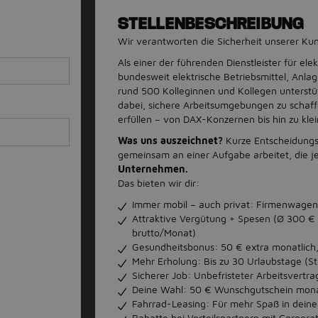
STELLENBESCHREIBUNG
Wir verantworten die Sicherheit unserer K
Als einer der führenden Dienstleister für ele
bundesweit elektrische Betriebsmittel, An
rund 500 Kolleginnen und Kollegen unterstü
dabei, sichere Arbeitsumgebungen zu schaff
erfüllen – von DAX-Konzernen bis hin zu kl
Was uns auszeichnet?
Kurze Entscheidungs
gemeinsam an einer Aufgabe arbeitet, die j
Unternehmen.
Das bieten wir dir:
Immer mobil – auch privat: Firmenwagen 
Attraktive Vergütung + Spesen (Ø 300 €
brutto/Monat)
Gesundheitsbonus: 50 € extra monatlich
Mehr Erholung: Bis zu 30 Urlaubstage (St
Sicherer Job: Unbefristeter Arbeitsvertra
Deine Wahl: 50 € Wunschgutschein monat
Fahrrad-Leasing: Für mehr Spaß in deiner
Rabatte bei Vorteilspartnern mit Corpora