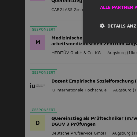
Quereinstieg - 505
ALLE PARTNER 
CARGLASS GmbH
Augsburg
(11km)
DETAILS ANZ
GESPONSERT
Medizinische Fachangestellte (m/w/
M
arbeitsmedizinischen Zentrum Aug
MEDITÜV GmbH & Co. KG
Augsburg
(11k
GESPONSERT
Dozent Empirische Sozialforschung 
IU Internationale Hochschule
Augsburg
(1
GESPONSERT
Quereinstieg als Prüftechniker (m/w
D
DGUV 3 Prüfungen
Deutsche Prüfservice GmbH
Augsburg
(1