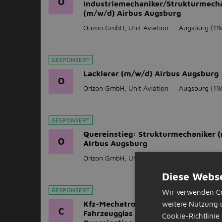
O
Industriemechaniker/Strukturmech
(m/w/d) Airbus Augsburg
Orizon GmbH, Unit Aviation
Augsburg
(11
GESPONSERT
Lackierer (m/w/d) Airbus Augsburg
O
Orizon GmbH, Unit Aviation
Augsburg
(11
GESPONSERT
Quereinstieg: Strukturmechaniker 
O
Airbus Augsburg
Orizon GmbH, Unit Aviation
Augsburg
(11
Diese Webse
GESPONSERT
Wir verwenden Co
Kfz-Mechatroniker / Kfz-Monteur (
weitere Nutzung 
C
Fahrzeugglas in Augsburg - auch als
Cookie-Richtlinie 