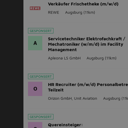
Verkäufer Frischetheke (m/w/d)
REWE
Augsburg
(11km)
GESPONSERT
Servicetechniker Elektrofachkraft /
A
Mechatroniker (w/m/d) im Facility
Management
Apleona LS GmbH
Augsburg
(11km)
GESPONSERT
HR Recruiter (m/w/d) Personalbetr
O
Teilzeit
Orizon GmbH, Unit Aviation
Augsburg
(11
GESPONSERT
Quereinsteiger: