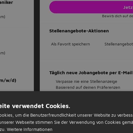
aniker
Jet
Bewirb dich auf de
km)
Stellenangebote-Aktionen
Als Favorit speichern
Stellenangebot
km)
Täglich neue Jobangebote per E-Ma
(m/w/d)
Verpasse nie eine Stellenanzeige
Basierend auf deinen Präferenzen
Stoppe, wann immer du willst
km)
königsbrunn,25km
ite verwendet Cookies.
Welche Art von Arbeit?
okies, um die Benutzerfreundlichkeit unserer Website zu verbess
w/m/d)
unserer Webseite stimmen Sie der Verwendung von Cookies gemä
zu.
Weitere Informationen