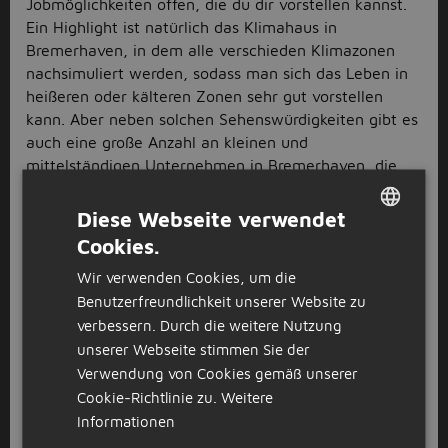
Jobmöglichkeiten offen, die du dir vorstellen kannst.
Ein Highlight ist natürlich das Klimahaus in
Bremerhaven, in dem alle verschieden Klimazonen
nachsimuliert werden, sodass man sich das Leben in
heißeren oder kälteren Zonen sehr gut vorstellen
kann. Aber neben solchen Sehenswürdigkeiten gibt es
auch eine große Anzahl an kleinen und
mittelständigen Unternehmen in Bremerhaven, die
händeringend nach deinem Talent suchen, also
worauf wartest du noch? Schreibe eine Bewerbung
Diese Webseite verwendet
für deinen nächsten Job in Bremerhaven und starte
Cookies.
DUTCH
deine Karriere.
Wir verwenden Cookies, um die
GERMAN
Lager und Logistik Jobs in
Benutzerfreundlichkeit unserer Website zu
Bremerhaven
verbessern. Durch die weitere Nutzung
unserer Webseite stimmen Sie der
Du suchst besonders nach
Lager und Logistik Jobs
in
Verwendung von Cookies gemäß unserer
Bremerhaven? Die Transportwelt der Hafenstadt hat
Cookie-Richtlinie zu.
Weitere
im Bereich Transport und Ladung einiges zu bieten.
Informationen
Mit einem LKW Führerschein bist du in
LKW Fahrer