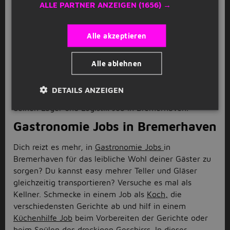
Jobs
gern gesehen, um beim Verladen auf große
ALLE PARTNER ANZEIGEN
(1656) →
Containerschiffe zu helfen. Aber auch ohne LKW
Führerschein werden oft
Fahrer Jobs
oder Kurier Jobs
Alle akzeptieren
gesucht, denn in der Welt des Transport ist durch
Amazon und Co. einiges an Paketen und
Auslieferungen dazu gekommen. Aber auch in
Alle ablehnen
anderen logistischen Jobs werden in ganz Bremen
Arbeitskräfte gesucht. Bewirb dich einfach auf ein
DETAILS ANZEIGEN
Stellenangebot, was dir zusagt und schon hast du
deinen Lager und Logistik Job in Bremerhaven.
Gastronomie Jobs in Bremerhaven
Dich reizt es mehr, in
Gastronomie Jobs
in
Bremerhaven für das leibliche Wohl deiner Gäster zu
sorgen? Du kannst easy mehrer Teller und Gläser
gleichzeitig transportieren? Versuche es mal als
Kellner. Schmecke in einem Job als
Koch,
die
verschiedensten Gerichte ab und hilf in einem
Küchenhilfe Job
beim Vorbereiten der Gerichte oder
beim Spülen des dreckigen Geschirrs. In dieser