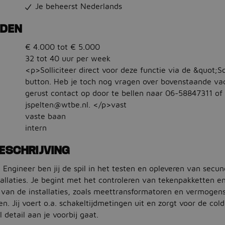
Je beheerst Nederlands
EDEN
€ 4.000 tot € 5.000
32 tot 40 uur per week
<p>Solliciteer direct voor deze functie via de &quot;So
button. Heb je toch nog vragen over bovenstaande v
gerust contact op door te bellen naar 06-58847311 of
jspelten@wtbe.nl. </p>vast
vaste baan
intern
ESCHRIJVING
Engineer ben jij de spil in het testen en opleveren van secun
llaties. Je begint met het controleren van tekenpakketten en
van de installaties, zoals meettransformatoren en vermogens
en. Jij voert o.a. schakeltijdmetingen uit en zorgt voor de col
 detail aan je voorbij gaat.