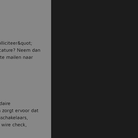
lliciteer&quot;
acature? Neem dan
 te mailen naar
daire
 zorgt ervoor dat
schakelaars,
d wire check,