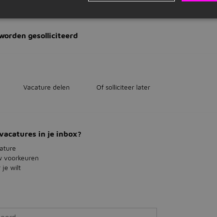
foon van de zaak
worden gesolliciteerd
Vacature delen
Of solliciteer later
vacatures in je inbox?
ature
w voorkeuren
je wilt