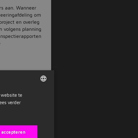
rs aan. Wanneer
ineeringafdeling om
project en overleg
n volgens planning
inspectierapporten
e
tie. Ze hebben
ve oplossingen
 website te
DUTCH
ees verder
GERMAN
en ervaring
s accepteren