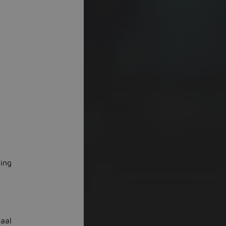
ting
aal