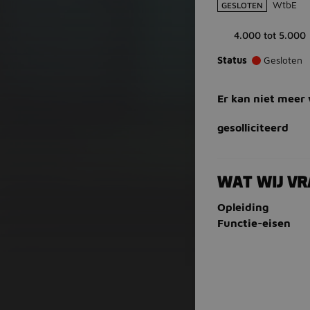
WtbE
GESLOTEN
4.000 tot 5.000
Status
Gesloten
Er kan niet meer
gesolliciteerd
WAT WIJ V
Opleiding
Functie-eisen