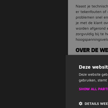
Naast je technis
er tekenfouten of 
problemen snel en
je met de klant o
worden afgerond e
zorgvuldig bij te 
hoogspanningsveld
OVER DE W
Onze opdrachtgever
diepe en brede ex
Deze websit
aan hun klanten.
Deze website geb
Wat wij bieden
gebruiken, stemt 
Een uitstekend 
SHOW ALL PART
38 vrije dagen 
8,33% vakantie
Pensioenopbouw
DETAILS WE