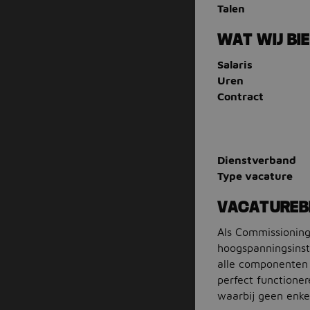
Talen
WAT WIJ BI
Salaris
Uren
Contract
Dienstverband
Type vacature
VACATUREB
Als Commissioning 
hoogspanningsinsta
alle componenten 
perfect functioner
waarbij geen enkel