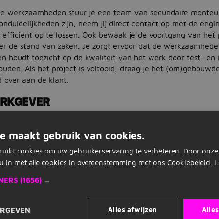
che werkzaamheden stuur je een team van secundaire monteu
onduidelijkheden zijn, neem jij direct contact op met de eng
 efficiënt op te lossen. Ook bewaak je de voortgang van het 
ver de stand van zaken. Je zorgt ervoor dat de werkzaamhede
n houdt toezicht op de kwaliteit van het werk door test- en 
houden. Als het project is voltooid, draag je het (om)gebouwd
 over aan de klant.
ERKGEVER
 is specialist op het gebied van elektrotechniek en distribu
pertise in hoogspanning en laagspanning en bieden innovatie
e maakt gebruik van cookies.
ruikt cookies om uw gebruikerservaring te verbeteren. Door onze
u in met alle cookies in overeenstemming met ons Cookiebeleid.
L
salaris tussen de €4.000 en €5.000, passend bij jouw kennis 
NERS
(1656) →
per jaar! (25 vakantiedagen +13 ADV)
geld
 via StiPP
Alles afwijzen
Alle
ERGEVEN