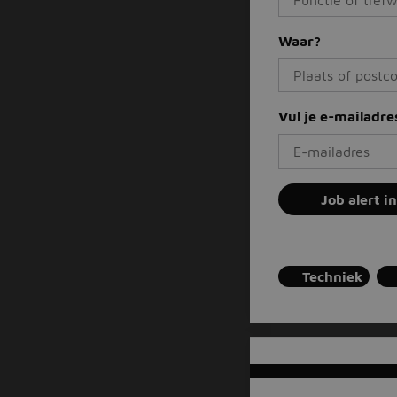
Waar?
Vul je e-mailadre
Job alert i
Techniek