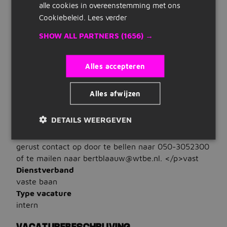
Talen
alle cookies in overeenstemming met ons
Snelle links
Je beheerst Nederlands
Cookiebeleid.
Lees verder
Inschrijven
SHOW ALL PARTNERS
(1656) →
WAT WIJ BIEDEN
Salaris
Maak cv
€ 3.500 tot € 4.500
Alles accepteren
Bedrijven op Jobbird
Uren
32 tot 40 uur per week
Alles afwijzen
Carrieregids
Contract
<p>Solliciteer direct voor deze functie via de
DETAILS WEERGEVEN
Vacatures
&quot;Solliciteer&quot; button. Heb je toch nog
vragen over bovenstaande vacature? Neem dan
Vacatures zoeken
gerust contact op door te bellen naar 050-3052300
of te mailen naar bertblaauw@wtbe.nl. </p>vast
Vacatures per locatie
Dienstverband
vaste baan
Vacatures per beroepsgroep
Type vacature
intern
Vacatures per dienstverband
Vacatures per opleidingsniveau
VACATUREBESCHRIJVING