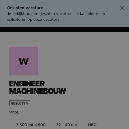
Gesloten vacature
Je bekijkt nu een gesloten vacature. Je kan niet meer
solliciteren op deze vacature.
Ga terug naar vacatures
W
ENGINEER
MACHINEBOUW
GESLOTEN
WtbE
3.500 tot 4.500
32 - 40 uur
HBO