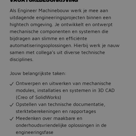
Als Engineer Machinebouw werk je mee aan
Jobbird
uitdagende engineeringsprojecten binnen een
hightech omgeving. Je ontwikkelt en ontwerpt
Kies een andere regio
mechanische componenten en systemen die
bijdragen aan slimme en efficiënte
Jobs Deutschland
automatiseringsoplossingen. Hierbij werk je nauw
samen met collega’s uit diverse technische
Jobs United Kingdom
disciplines.
Help
Jouw belangrijkste taken:
Jobs at Jobbird.com
Ontwerpen en uitwerken van mechanische
Algemene voorwaarden
modules, installaties en systemen in 3D CAD
(Creo of SolidWorks)
Opstellen van technische documentatie,
Vacatures plaatsen
sterkteberekeningen en rapportages
Meedenken over maakbare en
onderhoudsvriendelijke oplossingen in de
engineeringsfase