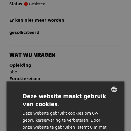
Status
Gesloten
Er kan niet meer worden
gesolliciteerd
WAT WIJ VRAGEN
Opleiding
hbo
Functie-eisen
Een afgeronde Hbo-opleiding
Werktuigbouwkunde / Mechanical Engineering
Deze website maakt gebruik
3 tot 5 jaar relevante werkervaring in de
van cookies.
DUTCH
machinebouw
Ervaring met 3D CAD software (Creo of
Deze website gebruikt cookies om uw
GERMAN
SolidWorks)
gebruikerservaring te verbeteren. Door
Een proactieve en praktische houding
onze website te gebruiken, stemt u in met