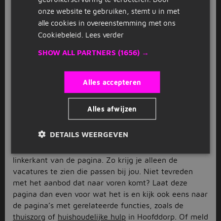
Hoofddorp en omstreken. Je kunt als schoonmaker in
onze website te gebruiken, stemt u in met
diverse sectoren en functies aan de slag. Denk
alle cookies in overeenstemming met ons
bijvoorbeeld aan de housekeeping in een hotel,
Cookiebeleid.
Lees verder
vliegtuigschoonmaker op schiphol of schoonmaker in
SHOW ALL PARTNERS
(1656) →
de zorg. Scrol door het aanbod aan schoonmaak
vacatures in Hoofddorp en ontdek wat het beste bij je
past.
Alles accepteren
De schoonmaak vacatures in
Hoofddorp
Alles afwijzen
De schoonmaak vacatures in Hoofddorp gaan alle
DETAILS WEERGEVEN
kanten op. Je kunt zelf je voorkeuren aangeven door
gebruik te maken van het filtermenu aan de
linkerkant van de pagina. Zo krijg je alleen de
vacatures te zien die passen bij jou. Niet tevreden
met het aanbod dat naar voren komt? Laat deze
pagina dan even voor wat het is en kijk ook eens naar
de pagina’s met gerelateerde functies, zoals de
thuiszorg
of
huishoudelijke hulp
in Hoofddorp. Of meld