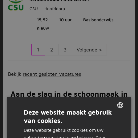
CSU
Hoofddorp
15,52
10 uur
Basisonderwijs
nieuw
1
2
3
Volgende >
Bekijk
recent gesloten vacatures
Aan de slag in de schoonmaak in
Hoofddorp
Deze website maakt gebruik
Ben jij op zoek naar een leuke uitdaging in de
van cookies.
schoonmaak? En woon je ook nog eens in (de buurt
DUTCH
van) Hoofddorp? Blijf dan hangen op deze pagina,
Deze website gebruikt cookies om uw
GERMAN
want hier zie je alle schoonmaak vacatures in
gebruikerservaring te verbeteren. Door