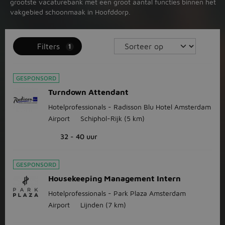
grootste vacaturebank met een groot aantal functies binnen het
vakgebied schoonmaak in Hoofddorp.
Filters
1
GESPONSORD
Turndown Attendant
Hotelprofessionals - Radisson Blu Hotel Amsterdam
Airport
Schiphol-Rijk
(5 km)
32 - 40 uur
GESPONSORD
Housekeeping Management Intern
Hotelprofessionals - Park Plaza Amsterdam
Airport
Lijnden
(7 km)