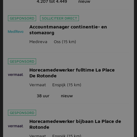
4.207 tot 4.449
nieuw
GESPONSORD
SOLLICITEER DIRECT
Accountmanager continentie- en
stomazorg
Medireva
Oss
(15 km)
GESPONSORD
Horecamedewerker fulltime La Place
De Rotonde
Vermaat
Enspijk
(15 km)
38 uur
nieuw
GESPONSORD
Horecamedewerker bijbaan La Place de
Rotonde
Vermaat
Enspijk
(15 km)