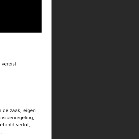
 vereist
n de zaak, eigen
ensioenregeling,
etaald verlof,
,