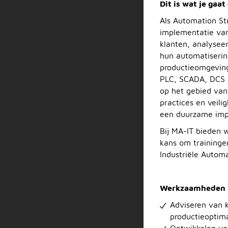
Dit is wat je gaat
Als Automation Str
implementatie van
klanten, analysee
hun automatisering
productieomgeving
PLC, SCADA, DCS e
op het gebied van
practices en veil
een duurzame imp
Bij MA-IT bieden w
kans om trainingen
Industriële Autom
Werkzaamheden
Adviseren van k
productieoptima
Ontwikkelen va