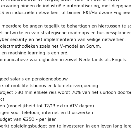
 ervaring binnen de industriële automatisering, met diepgaa
S en industriële netwerken, of binnen E&I/Hardware Enginee
t meerdere belangen tegelijk te behartigen en hiertussen te s
et ontwikkelen van strategische roadmaps en businessplannen
cyber security en het implementeren van veilige netwerken.
rojectmethodieken zoals het V-model en Scrum.
 en machine learning is een pré.
mmunicatieve vaardigheden in zowel Nederlands als Engels.
 goed salaris en pensioenopbouw
ak of mobiliteitsbonus en kilometervergoeding
 project >30 min enkele reis wordt 70% van het uurloon doorb
ct
en (mogelijkheid tot 12/13 extra ATV dagen)
gen voor telefoon, internet en thuiswerken
budget van €250,- per jaar
erkt opleidingsbudget om te investeren in een leven lang ler