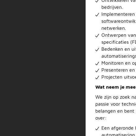
bedrijven.
Implementeren v
softwareontwikk
netwerken.
Ontwerpen van 
specificaties (F
Bedenken en ui
automatiserings
Monitoren en o
Presenteren en
Projecten uitv
Wat neem je mee
We zijn op zoek n
passie voor techn
belangen en bent 
over:
Een afgeronde H
automatisering 