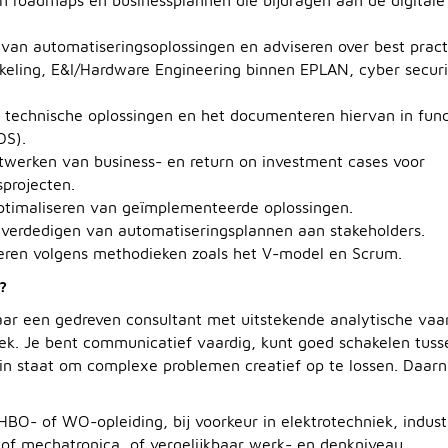
an automatiseringsoplossingen en adviseren over best pract
eling, E&I/Hardware Engineering binnen EPLAN, cyber securit
technische oplossingen en het documenteren hiervan in func
DS).
twerken van business- en return on investment cases voor
projecten.
ptimaliseren van geïmplementeerde oplossingen.
 verdedigen van automatiseringsplannen aan stakeholders.
oeren volgens methodieken zoals het V-model en Scrum.
?
aar een gedreven consultant met uitstekende analytische va
iek. Je bent communicatief vaardig, kunt goed schakelen tuss
in staat om complexe problemen creatief op te lossen. Daarn
BO- of WO-opleiding, bij voorkeur in elektrotechniek, indust
of mechatronica, of vergelijkbaar werk- en denkniveau.