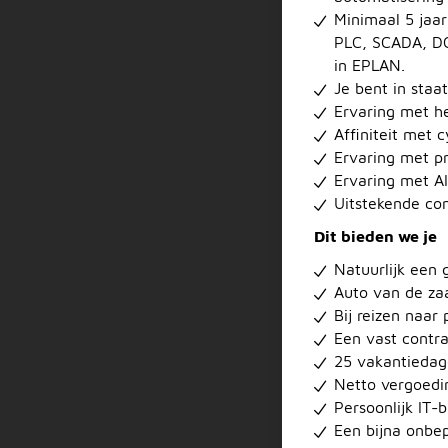
Minimaal 5 jaar
PLC, SCADA, DC
in EPLAN.
Je bent in staa
Ervaring met h
Affiniteit met 
Ervaring met p
Ervaring met AI
Uitstekende co
Dit bieden we je
Natuurlijk een
Auto van de za
Bij reizen naar
Een vast contra
25 vakantiedag
Netto vergoedin
Persoonlijk IT-
Een bijna onbep