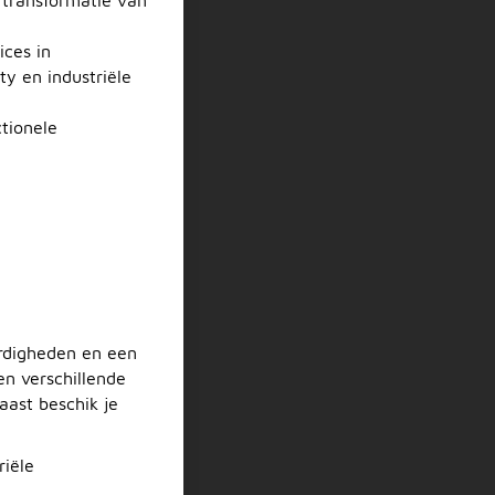
ices in
y en industriële
tionele
ardigheden en een
en verschillende
aast beschik je
riële