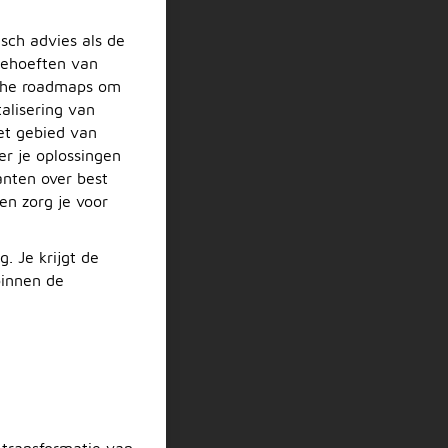
sch advies als de
 behoeften van
sche roadmaps om
talisering van
et gebied van
r je oplossingen
anten over best
en zorg je voor
. Je krijgt de
binnen de
 transformatie van