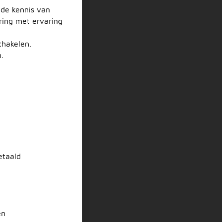
nde kennis van
ring met ervaring
chakelen.
.
etaald
en