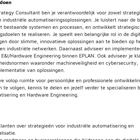
 doen
ategy Consultant ben je verantwoordelijk voor zowel strategi
 industriële automatiseringsoplossingen. Je luistert naar de
rt bestaande systemen en processen, en ontwikkelt strategi
sdoelen te realiseren. Je speelt een belangrijke rol in de digi
en door slimme, innovatieve oplossingen aan te bieden op h
n industriële netwerken. Daarnaast adviseer en implementee
 E&I/Hardware Engineering binnen EPLAN. Ook adviseer je kl
igheidsnormen waaronder machineveiligheid en cybersecurity, 
lementatie van oplossingen.
e volop ruimte voor persoonlijke en professionele ontwikkeling
 te volgen, kennis te delen en jezelf verder te specialiseren 
atisering en Hardware Engineering.
lanten over strategieën voor industriële automatisering en
lisatie.
n roadmaps en businessplannen die bijdragen aan de digitale