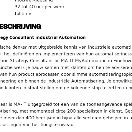
32 tot 40 uur per week
fulltime
ESCHRIJVING
egy Consultant industrial Automation
gische denker met uitgebreide kennis van industriële automati
bij het definiëren en implementeren van hun automatiseringss
tion Strategy Consultant bij MA-IT MyAutomation in Eindhoven
unctie werk je nauw samen met klanten om hen te adviseren 
 van hun productieprocessen door slimme automatiseringsopl
neering en binnen de Industriële Automatisering. Je ontwikk
e klanten in staat stellen om de volgende stap te zetten in h
jaar is MA-IT uitgegroeid tot een van de toonaangevende spel
atisering, met momenteel circa 200 specialisten in dienst. G
 meer dan 400 bedrijven in bijna alle sectoren geholpen in 
lossingen van het hoogste niveau.