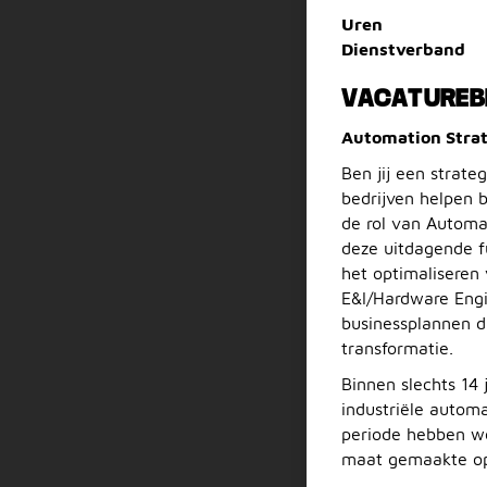
Uren
Dienstverband
VACATUREB
Automation Strat
Ben jij een strate
bedrijven helpen 
de rol van Automa
deze uitdagende f
het optimaliseren
E&I/Hardware Engi
businessplannen di
transformatie.
Binnen slechts 14 
industriële autom
periode hebben we
maat gemaakte op