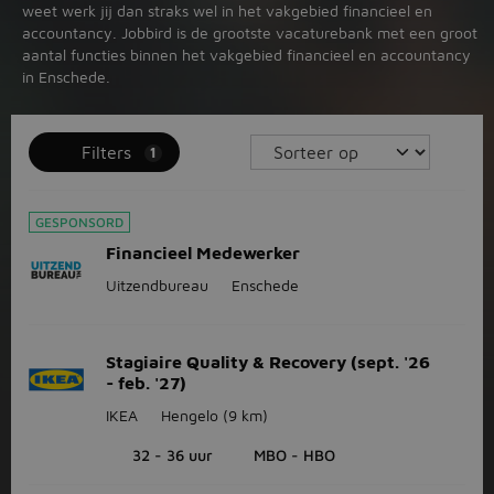
weet werk jij dan straks wel in het vakgebied financieel en
accountancy. Jobbird is de grootste vacaturebank met een groot
aantal functies binnen het vakgebied financieel en accountancy
in Enschede.
Filters
1
GESPONSORD
Financieel Medewerker
Uitzendbureau
Enschede
Stagiaire Quality & Recovery (sept. '26
- feb. '27)
IKEA
Hengelo
(9 km)
32 - 36 uur
MBO - HBO