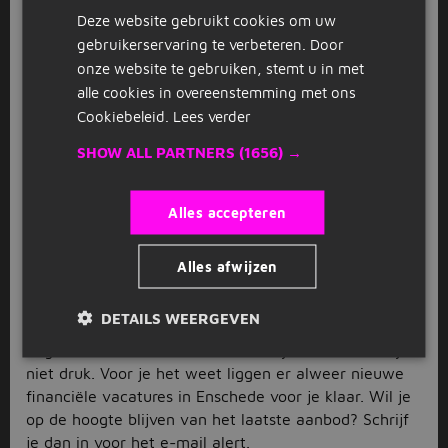
Deze website gebruikt cookies om uw
met jouw opleidingsniveau? Vink het links aan en wij
GERMAN
selecteren alleen de financiële vacatures in Enschede
gebruikerservaring te verbeteren. Door
voor je die met dit niveau overeenstemmen. Zo kun je
onze website te gebruiken, stemt u in met
verschillende banen wegstrepen en blijft alleen het
alle cookies in overeenstemming met ons
aanbod over dat echt bij jou past.
Cookiebeleid.
Lees verder
Solliciteer direct
SHOW ALL PARTNERS
(1656) →
Heb jij die toffe financiële vacature in Enschede al te
pakken? Ga dan gelijk over tot solliciteren en wees je
Alles accepteren
concurrentie voor. Klik eenvoudigweg op de
solliciteer-button, dan sturen wij je door naar de
Alles afwijzen
pagina van de werkgever. Laat daar vervolgens een
actueel cv en spetterende motivatiebrief achter en
DETAILS WEERGEVEN
druk op ‘verzenden’. Zo makkelijk kan het gaan. Toch
nog niet exact kunnen vinden wat je zoekt? Maak je
niet druk. Voor je het weet liggen er alweer nieuwe
financiële vacatures in Enschede voor je klaar. Wil je
op de hoogte blijven van het laatste aanbod? Schrijf
je dan in voor het e-mail alert.