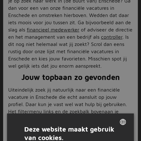
je op zoek naar werk in (de buurt van) Enschede? Ga
dan voor een van onze financiële vacatures in
Enschede en omstreken hierboven. Wedden dat daar
iets moois voor jou tussen zit. Ga bijvoorbeeld aan de
slag als
financieel medewerker
of adviseer de directie
en het management van een bedrijf als
controller
. Is
dit nog niet helemaal wat jij zoekt? Scrol dan eens
rustig door onze lijst met financiële vacatures in
Enschede en kies jouw favorieten. Misschien spot jij
wel gelijk iets dat jou enorm aanspreekt.
Jouw topbaan zo gevonden
Uiteindelijk zoek jij natuurlijk naar een financiële
vacature in Enschede die echt aansluit op jouw
profiel. Daar kun je vast wel wat hulp bij gebruiken.
Het filtermenu links en de zoekbalk bovenaan je
scherm zijn handige tools om in te zetten. Hier kun je
namelijk verschillende voorkeuren aangeven. Heb je
Deze website maakt gebruik
ons bijvoorbeeld al laten weten binnen welk
van cookies.
DUTCH
dienstverband je wilt gaan werken? En hoe zit het