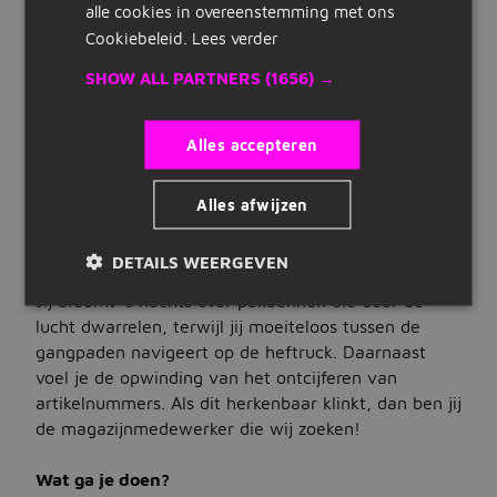
via onderstaande button!
alle cookies in overeenstemming met ons
Snelle links
Talen
Cookiebeleid.
Lees verder
Bij voorkeur beheers je Nederlands
Inschrijven
SHOW ALL PARTNERS
(1656) →
WAT WIJ BIEDEN
Maak cv
Uren
Alles accepteren
Bedrijven op Jobbird
40 uur per week
Contract
Alles afwijzen
Carrieregids
<p>Ons referentienummer: 2146628</p>tijdelijk
DETAILS WEERGEVEN
VACATUREBESCHRIJVING
Vacatures
Jij droomt 's nachts over pakbonnen die door de
Vacatures zoeken
lucht dwarrelen, terwijl jij moeiteloos tussen de
gangpaden navigeert op de heftruck. Daarnaast
Vacatures per locatie
voel je de opwinding van het ontcijferen van
artikelnummers. Als dit herkenbaar klinkt, dan ben jij
Vacatures per beroepsgroep
de magazijnmedewerker die wij zoeken!
Vacatures per dienstverband
Wat ga je doen?
Vacatures per opleidingsniveau