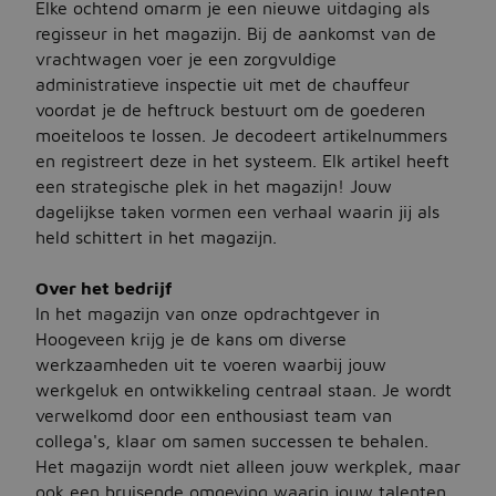
Elke ochtend omarm je een nieuwe uitdaging als
regisseur in het magazijn. Bij de aankomst van de
vrachtwagen voer je een zorgvuldige
Jobbird
administratieve inspectie uit met de chauffeur
voordat je de heftruck bestuurt om de goederen
Kies een andere regio
moeiteloos te lossen. Je decodeert artikelnummers
Jobs Deutschland
en registreert deze in het systeem. Elk artikel heeft
een strategische plek in het magazijn! Jouw
Jobs United Kingdom
dagelijkse taken vormen een verhaal waarin jij als
held schittert in het magazijn.
Help
Jobs at Jobbird.com
Over het bedrijf
In het magazijn van onze opdrachtgever in
Algemene voorwaarden
Hoogeveen krijg je de kans om diverse
werkzaamheden uit te voeren waarbij jouw
werkgeluk en ontwikkeling centraal staan. Je wordt
Vacatures plaatsen
verwelkomd door een enthousiast team van
collega's, klaar om samen successen te behalen.
Het magazijn wordt niet alleen jouw werkplek, maar
ook een bruisende omgeving waarin jouw talenten