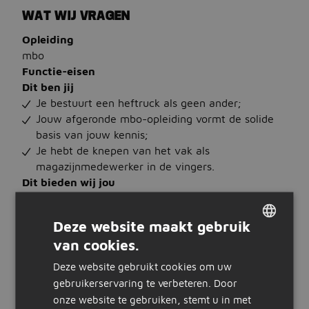
WAT WIJ VRAGEN
Opleiding
mbo
Functie-eisen
Dit ben jij
Je bestuurt een heftruck als geen ander;
Jouw afgeronde mbo-opleiding vormt de solide
basis van jouw kennis;
Je hebt de knepen van het vak als
magazijnmedewerker in de vingers.
Dit bieden wij jou
Je bankrekening wordt gesierd met een
brutosalaris tussen de 2500,- en 2800,- per
Deze website maakt gebruik
maand;
van cookies.
Een fulltimebaan in de dagdienst;
DUTCH
Langdurige werkgelegenheid.
Deze website gebruikt cookies om uw
GERMAN
Ben jij de held in het magazijn waarnaar wij op zoek
gebruikerservaring te verbeteren. Door
zijn? Neem dan contact op met Fabian of solliciteer
onze website te gebruiken, stemt u in met