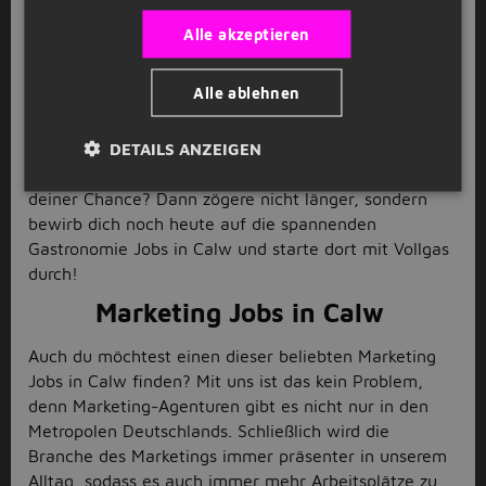
durchzustarten? Wie wäre es denn dann für dich mit
Alle akzeptieren
den Gastronomie Jobs im schönen Calw? Dort kannst
du dich austoben, wie kein anderer kellnern und wie
Alle ablehnen
ein Profi Gläser und Teller balancieren. Die
Erfahrungen, die du in der Gastronomie machst, kann
dir keiner mehr nehmen und helfen dir, Gastronomen
DETAILS ANZEIGEN
und
Kellner
noch besser zu verstehen. Klingt das nach
deiner Chance? Dann zögere nicht länger, sondern
bewirb dich noch heute auf die spannenden
Gastronomie Jobs in Calw und starte dort mit Vollgas
durch!
Marketing Jobs in Calw
Auch du möchtest einen dieser beliebten Marketing
Jobs in Calw finden? Mit uns ist das kein Problem,
denn Marketing-Agenturen gibt es nicht nur in den
Metropolen Deutschlands. Schließlich wird die
Branche des Marketings immer präsenter in unserem
Alltag, sodass es auch immer mehr Arbeitsplätze zu