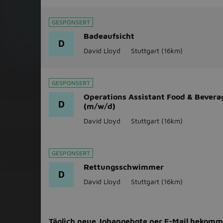
GESPONSERT
Badeaufsicht
D
David Lloyd
Stuttgart
(16km)
GESPONSERT
Operations Assistant Food & Bevera
D
(m/w/d)
David Lloyd
Stuttgart
(16km)
GESPONSERT
Rettungsschwimmer
D
David Lloyd
Stuttgart
(16km)
Täglich neue Jobangebote per E-Mail bekom