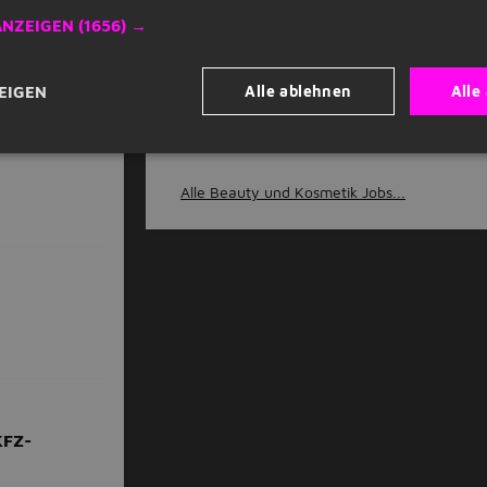
ANZEIGEN
(1656) →
Stuttgart
Baden-Württemb
Club
Fitnessstudio
Alle ablehnen
Alle
EIGEN
Alle Beauty und Kosmetik Jobs...
KFZ-