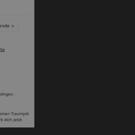
ende >
ote
blingen.
deinen Traumjob
 dich jetzt.