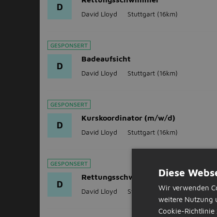
D
David Lloyd
Stuttgart
(16km)
GESPONSERT
Badeaufsicht
D
David Lloyd
Stuttgart
(16km)
GESPONSERT
Kurskoordinator (m/w/d)
D
David Lloyd
Stuttgart
(16km)
GESPONSERT
Diese Webse
Rettungsschwimmer
D
Wir verwenden Co
David Lloyd
Stuttgart
(16km)
weitere Nutzung 
Cookie-Richtlinie 