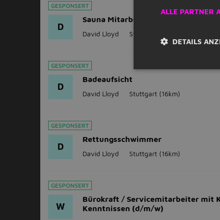
GESPONSERT
ALLE PARTNER 
Sauna Mitarbeiter (m/w/d)
D
David Lloyd
Stuttgart
(16km)
DETAILS ANZ
GESPONSERT
Badeaufsicht
D
David Lloyd
Stuttgart
(16km)
GESPONSERT
Rettungsschwimmer
D
David Lloyd
Stuttgart
(16km)
GESPONSERT
Bürokraft / Servicemitarbeiter mit 
W
Kenntnissen (d/m/w)