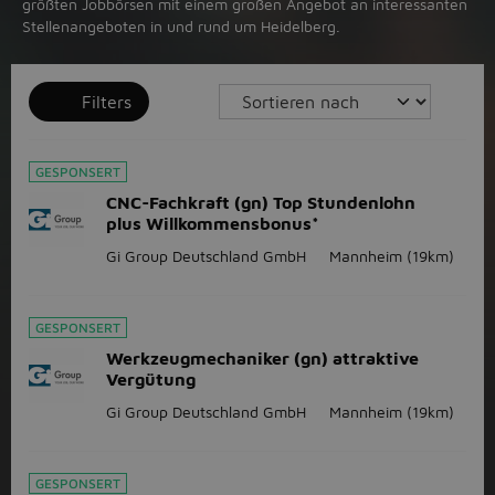
größten Jobbörsen mit einem großen Angebot an interessanten
Stellenangeboten in und rund um Heidelberg.
Filters
GESPONSERT
CNC-Fachkraft (gn) Top Stundenlohn
plus Willkommensbonus*
Gi Group Deutschland GmbH
Mannheim
(19km)
GESPONSERT
Werkzeugmechaniker (gn) attraktive
Vergütung
Gi Group Deutschland GmbH
Mannheim
(19km)
GESPONSERT