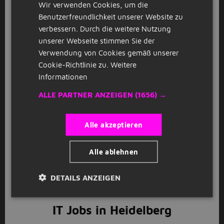
Wir verwenden Cookies, um die
GERMAN
Benutzerfreundlichkeit unserer Website zu
Anschauen
Kürzlich geschlossene Stellenangebote
verbessern. Durch die weitere Nutzung
unserer Webseite stimmen Sie der
Verwendung von Cookies gemäß unserer
Stellenangebote in Heidelberg
Cookie-Richtlinie zu.
Weitere
Informationen
Du bist auf der Suche nach einem interessanten Job
in Heidelberg? Gut, dass die schöne deutsche Stadt,
ALLE PARTNER ANZEIGEN
(1656) →
die für ihre Altstadt und Universität bekannt ist,
einiges zu bieten hat. Nicht zuletzt durch ihre
günstige Lage in der Metropolregion Rhein-Neckar
Alle akzeptieren
hält sie viele offene Stellen für Arbeitssuchende
parat. Klingt gut? Dann schau dich doch gleich mal
Alle ablehnen
zwischen all unseren unterschiedlichen
Stellenangeboten in Heidelberg um - vielleicht findest
DETAILS ANZEIGEN
du ja noch heute deinen Traumjob in einer der
schönsten Städte Deutschlands.
IT Jobs in Heidelberg