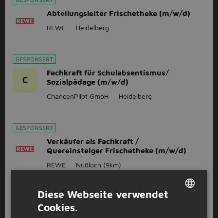
Abteilungsleiter Frischetheke (m/w/d)
REWE
Heidelberg
GESPONSERT
Fachkraft für Schulabsentismus/
C
Sozialpädage (m/w/d)
ChancenPilot GmbH
Heidelberg
GESPONSERT
Verkäufer als Fachkraft /
Quereinsteiger Frischetheke (m/w/d)
REWE
Nußloch
(9km)
Diese Webseite verwendet
1
2
3
Volgende >
Cookies.
DUTCH