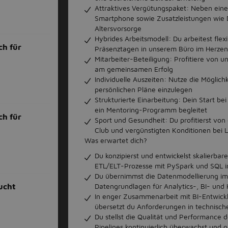
Attraktives Vergütungspaket: Neben einem
Smartphone sowie Zusatzleistungen wie D
Altersvorsorge
Hybrides Arbeitsmodell: Du arbeitest fle
ch für
Präsenztagen in unserem Büro im Herzen
Mitarbeiter-Beteiligung: Profitiere von 
am gemeinsamen Erfolg
Individuelle Auszeiten: Nutze die Möglichk
persönlichen Pläne einzulegen
Strukturierte Einarbeitung: Dein Start be
ein Mentoring-Programm begleitet
ch für
Sport und Gesundheit: Du profitierst von
Club und vergünstigten Konditionen bei 
Was erwartet dich?
Du konzipierst und entwickelst skalierbare
ETL/ELT-Prozesse mit PySpark und SQL i
Du übernimmst die Datenmodellierung i
Datengrundlagen für Analytics-, BI- un
ucht
In enger Zusammenarbeit mit BI-Entwick
übersetzt du Anforderungen in technisc
Du stellst die Qualität und Performance 
Pipelines kontinuierlich überwachst und o