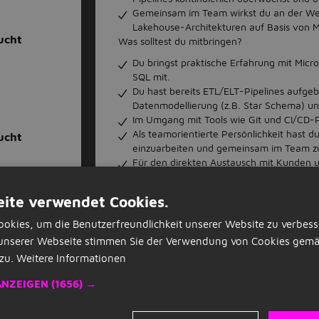
Gemeinsam im Team wirkst du an der We
Lakehouse-Architekturen auf Basis von Mi
ucht
Was solltest du mitbringen?
Du bringst praktische Erfahrung mit Micr
SQL mit.
Du hast bereits ETL/ELT-Pipelines aufge
Datenmodellierung (z.B. Star Schema) un
Im Umgang mit Tools wie Git und CI/CD-P
Als teamorientierte Persönlichkeit hast d
ucht
einzuarbeiten und gemeinsam im Team 
Für den direkten Austausch mit Kunden u
Unser Jobangebot Data Engineer - Microsoft
vielversprechend?
ite verwendet Cookies.
Bei unserem Partner
Workwise
ist eine Be
okies, um die Benutzerfreundlichkeit unserer Website zu verbess
ohne Anschreiben
möglich. Anschließend k
unserer Webseite stimmen Sie der Verwendung von Cookies gemä
Wir freuen uns auf eine
Bewerbung über W
zu.
Weitere Informationen
 in
ÜBER DEN ARBEITGEBER
ANZEIGEN
(1656) →
Workwise