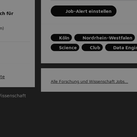
Job-Alert einstellen
ch für
m)
Köln
Nordrhein-Westfalen
Science
Club
Data Engi
ote
Alle Forschung und Wissenschaft Jobs...
issenschaft