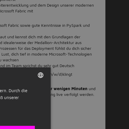
iterentwicklung und dem Design unserer modernen
crosoft Fabric mit
osoft Fabric sowie gute Kenntnisse in PySpark und
baut und kennst dich mit den Grundlagen der
d idealerweise der Medallion-Architektur aus
rozessen für das Deployment fühlst du dich sicher
u Lust, dich tief in moderne Microsoft-Technologien
zu wachsen
nd im Team sprichst du sehr gut Deutsch
 Fabric / PySpark / Azure (m/w/d)klingt
werbung für diesen Job
in nur wenigen Minuten
und
ern. Durch die
DUTCH
ann der Status der Bewerbung live verfolgt werden.
ß unserer
orkwise
.
GERMAN