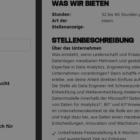
WAS WIR BIETEN
Stunden:
32 bis 40 Stunden
Art der
intern
Stellenanzeige:
STELLENBESCHREIBUNG
Über das Unternehmen
Was entsteht, wenn Leidenschaft und Präzi
Datenlagen messbaren Mehrwert und gestalte
Expertise in Data Analytics, Engineering od
Unternehmen voranbringen? Dann schaffe mi
erlebe, wie deine Arbeit direkten Einfluss a
ucht
Die Stelle als Data Engineer mit Schwerpunk
Entwicklung und Weiterentwicklung moderne
Datenmodelle innerhalb der Microsoft?'Daten
von Daten für Analytics?', BI?' und KI?'Anw
Im Unternehmenskontext ist die Rolle ein ze
und trägt dazu bei, aus Daten einen messba
Entscheidungen, Innovation und Wachstum di
ch für
Unbefristete Festanstellung & 6 Wochen U
und ausreichend Zeit zur Erholung