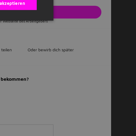
 akzeptieren
zt bewerben
r Webseite des Arbeitgebers
 teilen
Oder bewirb dich später
il bekommen?