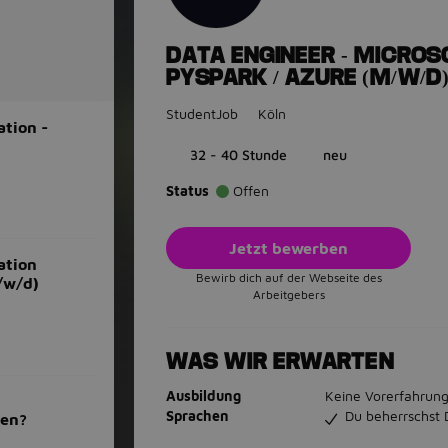
DATA ENGINEER - MICROSO
PYSPARK / AZURE (M/W/D
StudentJob
Köln
tion -
32 - 40 Stunde
neu
Status
Offen
Jetzt bewerben
ation
Bewirb dich auf der Webseite des
/w/d)
Arbeitgebers
WAS WIR ERWARTEN
Ausbildung
Keine Vorerfahrung
Sprachen
Du beherrschst 
men?