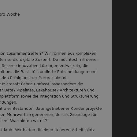
 pro Woche
sion zusammentreffen? Wir formen aus komplexen
n so die digitale Zukunft. Du möchtest mit deiner
er Science innovative Lösungen entwickeln, die
t uns die Basis für fundierte Entscheidungen und
uf den Erfolg unserer Partner nimmt.
t Microsoft Fabric umfasst insbesondere die
r Data?'Pipelines, Lakehouse?'Architekturen und
plattform sowie die Integration und Strukturierung
endungen.
ntraler Bestandteil datengetriebener Kundenprojekte
ren Mehrwert zu generieren, der als Grundlage für
ent.Was bieten wir dir?
rlaub: Wir bieten dir einen sicheren Arbeitsplatz