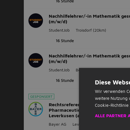
16 Stunde
Nachhilfelehrer/-in Mathematik ges
(m/w/d)
StudentJob
Troisdorf
(20km)
16 Stunde
Nachhilfelehrer/-in Mathematik ges
(m/w/d)
StudentJob
Bonn
(24km)
16 Stunde
Diese Webse
Wir verwenden Co
GESPONSERT
weitere Nutzung 
Rechtsreferendar*in im Bereich
Cookie-Richtlinie 
Pharmaceuticals & Consumer Health
Leverkusen (alle Geschlechter)
ALLE PARTNER 
Bayer AG
Leverkusen
(11km)