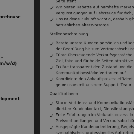
Seite steht
Wir bieten Rabatte auf namhafte Marken 
Vergünstigungen auf Fahrzeuge für dich,
Warehouse
Uns ist deine Zukunft wichtig, deshalb gi
betrieblichen Altersvorsorge
Stellenbeschreibung
Berate unsere Kunden persönlich und ko
der Begrüßung bis zum Vertragsabschlus
Führe überzeugende Verkaufsgespräche u
 -
Ziel, faire und für beide Seiten attraktiv
(m/w/d)
Erkläre transparent den Zustand und di
Kommunikationsstärke Vertrauen auf
Koordiniere den Ankaufsprozess effizient
gemeinsam mit unserem Support-Team
Qualifikationen
velopment
Starke Vertriebs- und Kommunikationsfäh
direkten Kundenkontakt, Dienstleistungs
Erste Erfahrungen im Verkaufsprozess, i
Preisverhandlungen und Verkaufsabschl
Ausgeprägte Kundenorientierung, Begeist
sympathisches, professionelles Auftreten