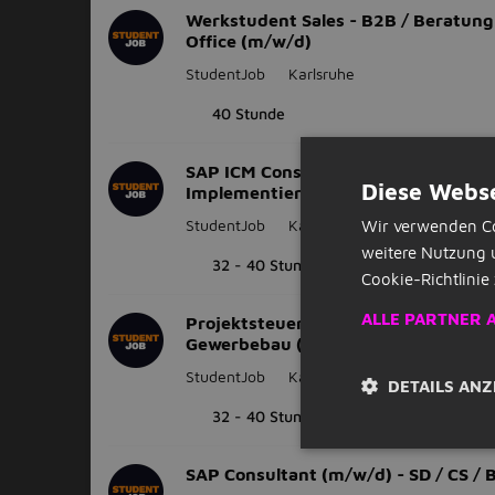
Werkstudent Sales - B2B / Beratung
Office (m/w/d)
StudentJob
Karlsruhe
40 Stunde
SAP ICM Consultant - S/4HANA /
Diese Webse
Implementierung (m/w/d)
StudentJob
Karlsruhe
Wir verwenden Co
weitere Nutzung 
32 - 40 Stunde
Cookie-Richtlinie 
ALLE PARTNER 
Projektsteuerer Bauprojekte - Hoch
Gewerbebau (m/w/d)
StudentJob
Karlsruhe
DETAILS ANZ
32 - 40 Stunde
SAP Consultant (m/w/d) - SD / CS / 