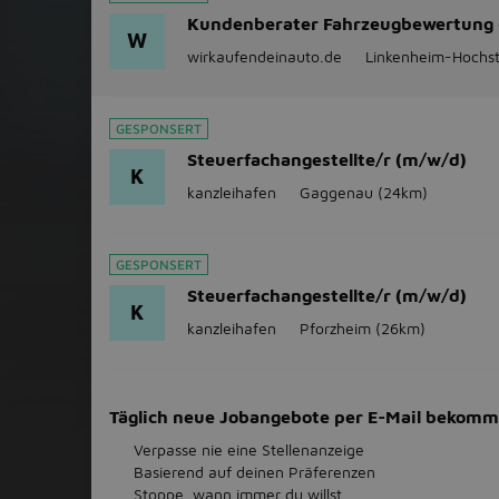
Kundenberater Fahrzeugbewertung
W
wirkaufendeinauto.de
Linkenheim-Hochst
GESPONSERT
Steuerfachangestellte/r (m/w/d)
K
kanzleihafen
Gaggenau
(24km)
GESPONSERT
Steuerfachangestellte/r (m/w/d)
K
kanzleihafen
Pforzheim
(26km)
Täglich neue Jobangebote per E-Mail bekom
Verpasse nie eine Stellenanzeige
Basierend auf deinen Präferenzen
Stoppe, wann immer du willst