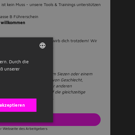
ist kein Muss - unsere Tools & Trainings unterstützen
lasse B Führerschein
l willkommen
n an das gesuchte Profil? Bewirb dich trotzdem! Wir
nen und Platz für Wachstum.
ern. Durch die
DUTCH
ß unserer
GERMAN
s über Konventionen, wie dem Siezen oder einem
er willkommen; unabhängig von Geschlecht,
er Identität, Behinderung oder anderen
esseren Lesbarkeit wird auf die gleichzeitige
lich und divers verzichtet.
 akzeptieren
zt bewerben
r Webseite des Arbeitgebers