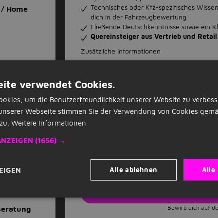
Technisches oder Kfz-spezifisches Wissen 
 / Home
dich in der Fahrzeugbewertung
Fließende Deutschkenntnisse sowie ein K
Quereinsteiger aus Vertrieb und Retai
Zusätzliche Informationen
Du erfüllst nicht zu 100% alle Anforderunge
bieten Herausforderungen um daraus zu ler
ite verwendet Cookies.
Kontakt
Viviane Tasev
okies, um die Benutzerfreundlichkeit unserer Website zu verbess
unserer Webseite stimmen Sie der Verwendung von Cookies gemä
Wir leben eine offene Kultur und setzen un
zu.
Weitere Informationen
Dresscode hinweg. Bei uns ist jeder Bewerb
ethnischer Herkunft, Religion, Alter, sexuell
ANZEIGEN
(1656) →
bau /
Diskriminierungsursachen. Aus Gründen der b
Verwendung der Sprachformen männlich, weib
Alle ablehnen
Alle
EIGEN
Jet
Bewirb dich auf de
Beratung