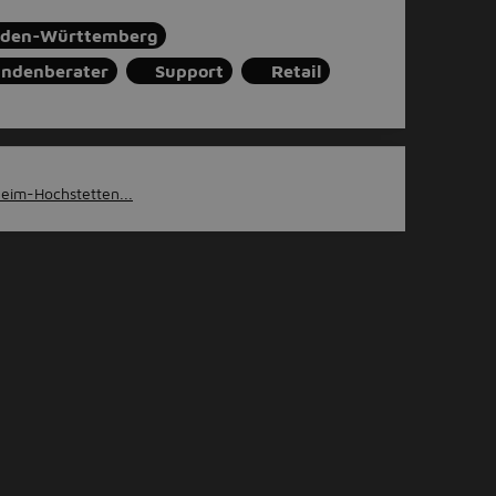
den-Württemberg
ndenberater
Support
Retail
heim-Hochstetten...