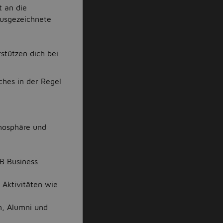
t an die
usgezeichnete
stützen dich bei
hes in der Regel
tmosphäre und
SB Business
Aktivitäten wie
n, Alumni und