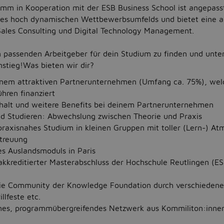
mm in Kooperation mit der ESB Business School ist angepass
nes hoch dynamischen Wettbewerbsumfelds und bietet eine a
ales Consulting und Digital Technology Management.
n passenden Arbeitgeber für dein Studium zu finden und unter
nstieg!Was bieten wir dir?
einem attraktiven Partnerunternehmen (Umfang ca. 75%), welc
hren finanziert
halt und weitere Benefits bei deinem Partnerunternehmen
nd Studieren: Abwechslung zwischen Theorie und Praxis
praxisnahes Studium in kleinen Gruppen mit toller (Lern-) A
etreuung
es Auslandsmoduls in Paris
kkreditierter Masterabschluss der Hochschule Reutlingen (E
die Community der Knowledge Foundation durch verschiedene 
llfeste etc.
hes, programmübergreifendes Netzwerk aus Kommiliton:inne