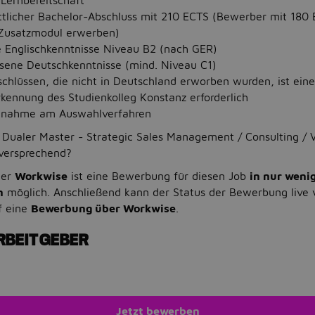
Lernbereitschaft
ttlicher Bachelor-Abschluss mit 210 ECTS (Bewerber mit 180
Zusatzmodul erwerben)
Englischkenntnisse Niveau B2 (nach GER)
sene Deutschkenntnisse (mind. Niveau C1)
chlüssen, die nicht in Deutschland erworben wurden, ist eine
nung des Studienkolleg Konstanz erforderlich
eilnahme am Auswahlverfahren
Dualer Master - Strategic Sales Management / Consulting / V
lversprechend?
ner
Workwise
ist eine Bewerbung für diesen Job
in nur weni
n
möglich. Anschließend kann der Status der Bewerbung live 
f eine
Bewerbung über Workwise
.
RBEITGEBER
Jetzt bewerben