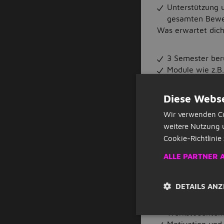
Unterstützung 
gesamten Bewe
Was erwartet dich
3 Semester ber
Module wie z.B.
Management und
Effizientes Zei
Diese Webse
Praxisbezogene
Wir verwenden Co
Expert:innen au
weitere Nutzung 
Eine tolle (Ler
Cookie-Richtlinie 
Optimale Kombi
Unternehmen
ALLE PARTNER 
Spannende und 
dein Wissen di
Was solltest du m
DETAILS ANZ
Leidenschaft fü
Werkstudentent