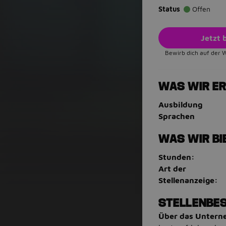
Status
Offen
Jetzt
Bewirb dich auf der 
WAS WIR E
Ausbildung
Sprachen
WAS WIR BI
Stunden:
Art der
Stellenanzeige:
STELLENBE
Über das Unter