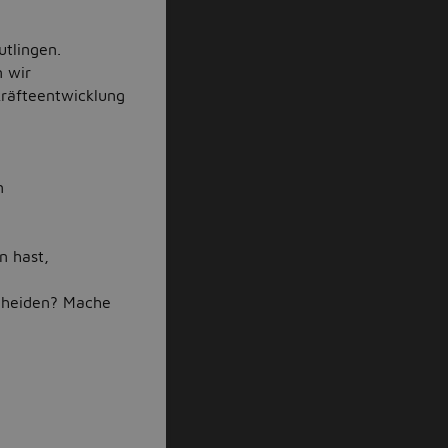
utlingen.
n wir
räfteentwicklung
n
n hast,
scheiden? Mache