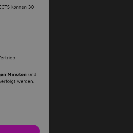
 ECTS können 30
ertrieb
gen Minuten
und
verfolgt werden.