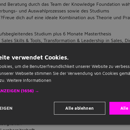
und Beratung durch das Team der Knowledge Foundation wäh
rbungs- und Auswahlprozesses sowie des Studiums
?Freue dich auf eine ideale Kombination aus Theorie und Pra
ufsbegleitendes Studium plus 6 Monate Masterthesis
 Sales Skills & Tools, Transformation & Leadership in Sales, D
 Business Analytics
tmodell durch Präsenzphasen in Blockseminaren (Mi-Sa)
ite verwendet Cookies.
 Lehre durch Professor:innen der ESB Business School, sowi
okies, um die Benutzerfreundlichkeit unserer Website zu verbess
s der Praxis
unserer Webseite stimmen Sie der Verwendung von Cookies gemä
n-) Atmosphäre in kleinen Gruppen
zu.
Weitere Informationen
nation aus theoretischen Unterrichtsinhalten und praktisch
ANZEIGEN
(1656) →
verantwortungsvolle Projekte in deinem Partnerunternehmen
rekt in der Praxis anwenden kannst
itbringen?
Alle ablehnen
Alle
EIGEN
r den Vertrieb; ggf. erste Erfahrungen durch Praktika oder
ätigkeiten