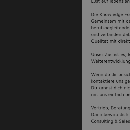
Lust auf lebensla
Die Knowledge Fou
Gemeinsam mit den
berufsbegleitend
und verbinden da
Qualität mit dire
Unser Ziel ist es,
Weiterentwicklung
Wenn du dir unsich
kontaktiere uns ge
Du kannst dich ni
mit uns einfach be
Vertrieb, Beratun
Dann bewirb dich 
Consulting & Sale