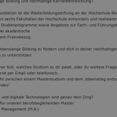
nge Bildung und nachhaltige Karriereentwicklung?
ndation ist die Weiterbildungsstiftung an der Hochschule Re
 sechs Fakultäten der Hochschule entwickeln und realisiere
e Studienprogramme sowie Angebote zur Fach- und Führungsk
bei akademische
ktem Praxisbezug.
 lebenslange Bildung zu fördern und dich in deiner nachhaltige
 zu unterstützen.
er bist, welches Studium zu dir passt, oder du weitere Frage
rne per Email oder telefonisch.
cht zwischen einem Masterstudium und dem Jobeinstieg ent
ides!
g und digitale Technologien sind genau dein Ding?
für unseren berufsbegleitenden Master
s Management (M.A.)