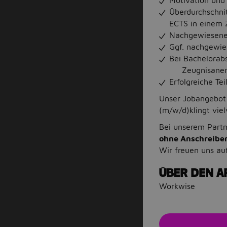
Motivation und 
Überdurchschni
ECTS in einem 
Nachgewiesene 
Ggf. nachgewie
Bei Bachelorabs
Zeugnisanerken
Erfolgreiche T
Unser Jobangebot 
(m/w/d)klingt vie
Bei unserem Part
ohne Anschreibe
Wir freuen uns au
ÜBER DEN A
Workwise