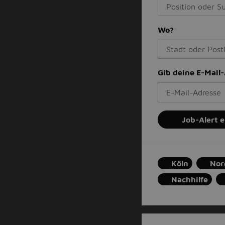
Wo?
Gib deine E-Mail
Job-Alert e
Köln
Nor
Nachhilfe