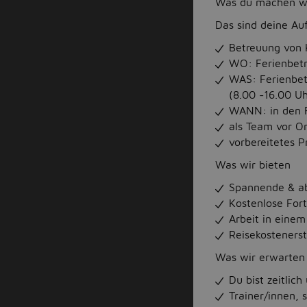
Was du machen wi
Das sind deine Au
Betreuung von 
WO: Ferienbetr
WAS: Ferienbet
(8.00 -16.00 Uh
WANN: in den F
als Team vor Or
vorbereitetes 
Was wir bieten
Spannende & ab
Kostenlose For
Arbeit in eine
Reisekosteners
Was wir erwarten
Du bist zeitlich 
Trainer/innen,