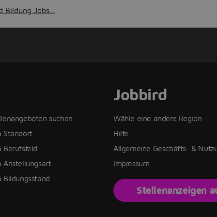
 Bildung Jobs...
s
Jobbird
llenangeboten suchen
Wähle eine andere Region
h Standort
Hilfe
 Berufsfeld
Allgemeine Geschäfts- & Nut
 Anstellungsart
Impressum
h Bildungsstand
Stellenanzeigen 