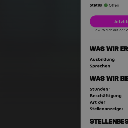
Status
Offen
Jetzt
Bewirb dich auf der 
WAS WIR E
Ausbildung
Sprachen
WAS WIR BI
Stunden:
Beschäftigung
Art der
Stellenanzeige:
STELLENBE