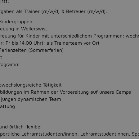
rst:
fgaben als Trainer (m/w/d) & Betreuer (m/w/d):
Kindergruppen
euung in Weilerswist
reuung für Kinder mit unterschiedlichem Programmen; woch
r; Fr bis 14.00 Uhr); als Trainerteam vor Ort
erienzeiten (Sommerferien)
t
Programm
wechslungsreiche Tätigkeit
tbildungen im Rahmen der Vorbereitung auf unsere Camps
m jungen dynamischen Team
tattung
und örtlich flexibel
 sportliche Lehramtstudenten/innen, LehramtstudentInnen, Sp