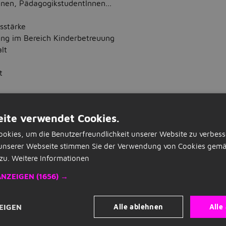
nen, PädagogikstudentInnen...
sstärke
ung im Bereich Kinderbetreuung
lt
t
 Ferienjob als Trainer (m/w/d) & Betreuer (m/w/d) geeignet? 
ite verwendet Cookies.
irekt' button und wir kontaktieren dich so bald wie möglich!
okies, um die Benutzerfreundlichkeit unserer Website zu verbess
en Status
Offen Ausbildungsniveau Abitur, Fachabitur, Hochsc
unserer Webseite stimmen Sie der Verwendung von Cookies gemä
eitsstunden pro Woche 36 - 38 Jobart Ferienjob, Praktikum, M
zu.
Weitere Informationen
.00€ pro Woche Verantwortlich für Kinderbetreuung Veröffe
eich Pädagogik / Nachhilfe, Training Führerschein erforderlic
ANZEIGEN
(1656) →
 Motivationsschreiben erforderlich? Ja Sprachkenntnisse Deut
Alle ablehnen
Alle
EIGEN
RBEITGEBER