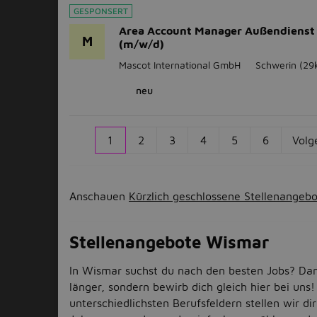
GESPONSERT
Area Account Manager Außendienst
M
(m/w/d)
Mascot International GmbH
Schwerin
(29
neu
1
2
3
4
5
6
Volg
Anschauen
Kürzlich geschlossene Stellenangeb
Stellenangebote Wismar
In Wismar suchst du nach den besten Jobs? Dan
länger, sondern bewirb dich gleich hier bei uns!
unterschiedlichsten Berufsfeldern stellen wir d