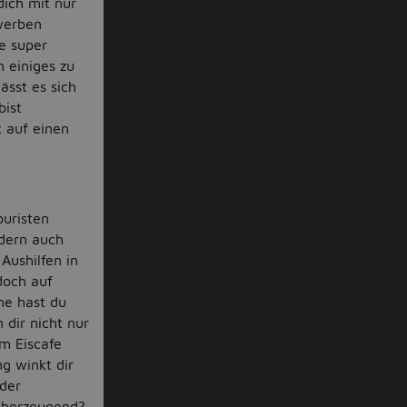
dich mit nur
werben
e super
 einiges zu
ässt es sich
bist
t auf einen
ouristen
ndern auch
Aushilfen in
doch auf
he hast du
 dir nicht nur
m Eiscafe
g winkt dir
 der
 überzeugend?