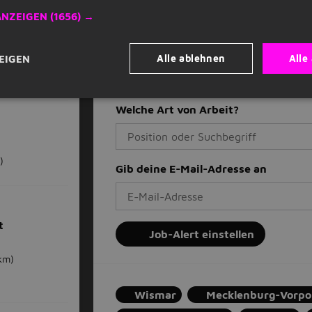
ANZEIGEN
(1656) →
Täglich neue Jobangebote per E-Ma
Verpasse nie eine Stellenanzeige
Basierend auf deinen Präferenzen
Alle ablehnen
Alle
EIGEN
Stoppe, wann immer du willst
wismar,25km
Welche Art von Arbeit?
)
Gib deine E-Mail-Adresse an
t
Job-Alert einstellen
km)
Wismar
Mecklenburg-Vorp