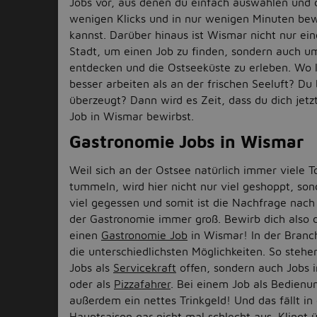
Jobs vor, aus denen du einfach auswählen und 
wenigen Klicks und in nur wenigen Minuten be
kannst. Darüber hinaus ist Wismar nicht nur ein
Stadt, um einen Job zu finden, sondern auch um
entdecken und die Ostseeküste zu erleben. Wo l
besser arbeiten als an der frischen Seeluft? Du 
überzeugt? Dann wird es Zeit, dass du dich jetz
Job in Wismar bewirbst.
Gastronomie Jobs in Wismar
Weil sich an der Ostsee natürlich immer viele T
tummeln, wird hier nicht nur viel geshoppt, so
viel gegessen und somit ist die Nachfrage nach 
der Gastronomie immer groß. Bewirb dich also 
einen
Gastronomie Job
in Wismar! In der Branc
die unterschiedlichsten Möglichkeiten. So stehen
Jobs als
Servicekraft
offen, sondern auch Jobs i
oder als
Pizzafahrer
. Bei einem Job als Bedienun
außerdem ein nettes Trinkgeld! Und das fällt in
Hauptsaison gar nicht mal schlecht aus. Klingt