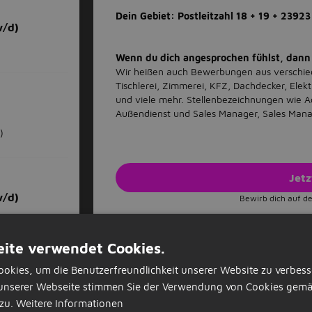
Dein Gebiet: Postleitzahl 18 + 19 + 2392
w/d)
Wenn du dich angesprochen fühlst, dann
Wir heißen auch Bewerbungen aus verschie
Tischlerei, Zimmerei, KFZ, Dachdecker, Elekt
und viele mehr. Stellenbezeichnungen wie 
Außendienst und Sales Manager, Sales Manag
)
Jet
w/d)
Bewirb dich auf de
)
Stellenangebote-Aktionen
ite verwendet Cookies.
Als Favorit speichern
Stellenangebot
okies, um die Benutzerfreundlichkeit unserer Website zu verbess
unserer Webseite stimmen Sie der Verwendung von Cookies gemä
)
zu.
Weitere Informationen