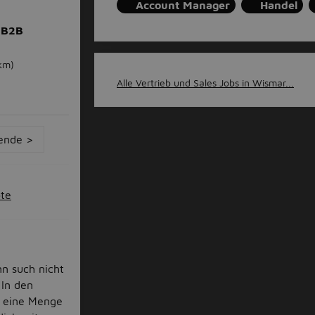
Account Manager
Handel
 B2B
km)
Alle Vertrieb und Sales Jobs in Wismar...
ende >
ote
n such nicht
 In den
ir eine Menge