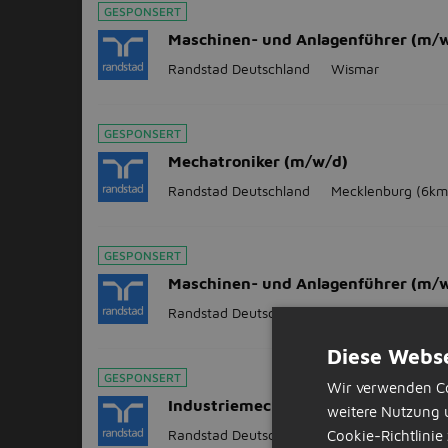
GESPONSERT
Maschinen- und Anlagenführer (m/
Randstad Deutschland
Wismar
GESPONSERT
Mechatroniker (m/w/d)
Randstad Deutschland
Mecklenburg
(6km
GESPONSERT
Maschinen- und Anlagenführer (m/
Randstad Deutschland
Mecklenburg
(6km
Diese Webse
GESPONSERT
Wir verwenden Co
Industriemechaniker (m/w/d)
weitere Nutzung 
Randstad Deutschland
Mecklenburg
(6km
Cookie-Richtlinie 