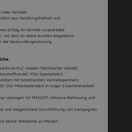
t oder Vertrieb
vation aus Handlungsfreiheit und
nen Erfolg im Vertrieb vorantreibst
en, mit dem du deine Kunden begeisterst
für die Neukundengewinnung
iche:
erks im PLZ-Gebiet (Technischer Handel,
austoffhandel, PSA-Spezialisten)
vitäten mit bestehenden Vertriebspartnern
20-200 Mitarbeitenden) in enger Zusammenarbeit
p-Lösungen für MASCOT, inklusive Betreuung und
ie und zielgerichtete Durchführung von Kampagnen
nd aktive Teilnahme an Messen