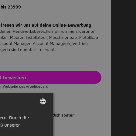
3 bis 23999
 freuen wir uns auf deine Online-Bewerbung!
denen Handwerksbereichen willkommen, darunter
riker, Maurer, Installateur, Maschinenbau, Metallbau
Account Manager, Account Managerin, Vertrieb
erin sind ebenfalls relevant.
zt bewerben
r Webseite des Arbeitgebers
 teilen
Oder bewirb dich später
ern. Durch die
DUTCH
ß unserer
GERMAN