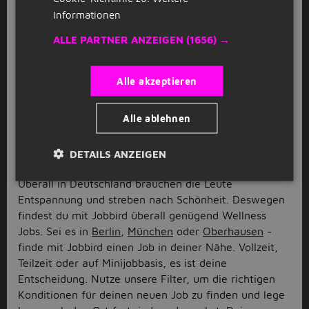
Darüber hinaus sollte serviceorientiertes Handeln kein
Informationen
Fremdwort für dich sein und der Kunde muss stets an
erster Stelle stehen. Auch hygienisches und
ALLE PARTNER ANZEIGEN
(1656) →
selbstständiges Arbeiten sollte nicht unterschätzt
werden. Zu guter Letzt solltest du Teamfähigkeit und
Alle akzeptieren
auch eine gewissen Belastbarkeit in deinem Wellness
Job beweisen - dann steht einer erfolgreichen
Bewerbung auf Stellenangeboten im Wellnessbereich
Alle ablehnen
nichts mehr im Weg.
Wellness Jobs in deiner Nähe
DETAILS ANZEIGEN
Überall in Deutschland brauchen die Leute
Entspannung und streben nach Schönheit. Deswegen
findest du mit Jobbird überall genügend Wellness
Jobs. Sei es in
Berlin
,
München
oder
Oberhausen
-
finde mit Jobbird einen Job in deiner Nähe. Vollzeit,
Teilzeit oder auf Minijobbasis, es ist deine
Entscheidung. Nutze unsere Filter, um die richtigen
Konditionen für deinen neuen Job zu finden und lege