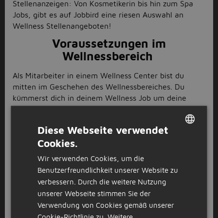
Stellenanzeigen: Von Kosmetikerin bis hin zum Spa
Jobs, gibt es auf Jobbird eine riesen Auswahl an
Wellness Stellenangeboten!
Voraussetzungen im
Wellnessbereich
Als Mitarbeiter in einem Wellness Center bist du
mitten im Geschehen des Wellnessbereiches. Du
kümmerst dich in deinem Wellness Job um deine
Gäste, führst wohltuende Behandlungen durch und
sorgst dafür, dass der Laden alle Standards in Sachen
Diese Webseite verwendet
Sicherheit und Hygiene erfüllt. Je nach Größe des
Cookies.
Betriebs variieren deine Aufgaben. Zu den
DUTCH
Behandlungen gehören unter anderem Maniküren,
Wir verwenden Cookies, um die
GERMAN
Pediküren, Gesichtsbehandlungen sowie andere
Benutzerfreundlichkeit unserer Website zu
Behandlungen mit Beauty- und Pflegeprodukten. Als
verbessern. Durch die weitere Nutzung
Voraussetzung solltest du eine abgeschlossene
unserer Webseite stimmen Sie der
Ausbildung in einem der Wellness Jobs mitbringen,
Verwendung von Cookies gemäß unserer
wie zum Beispiel als Kosmetikerin oder als Masseur.
Cookie-Richtlinie zu.
Weitere