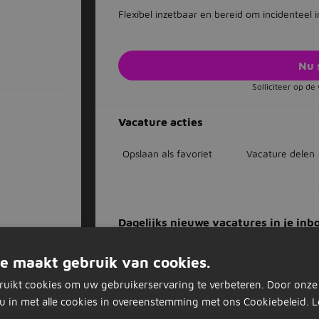
Flexibel inzetbaar en bereid om incidenteel
Nu 
Solliciteer op d
Vacature acties
Opslaan als favoriet
Vacature delen
Dagelijks nieuwe vacatures in je inb
Mis nooit een vacature
MBO
Op basis van jouw voorkeuren
e maakt gebruik van cookies.
Zet stop wanneer je wilt
ruikt cookies om uw gebruikerservaring te verbeteren. Door onze
agrarisch-natuur, maastricht, 25 km
u in met alle cookies in overeenstemming met ons Cookiebeleid.
L
Vul je e-mailadres in