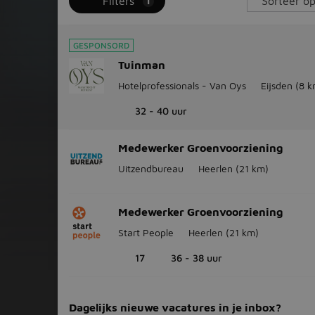
Filters
1
GESPONSORD
Tuinman
Hotelprofessionals - Van Oys
Eijsden
(8 k
32 - 40 uur
Medewerker Groenvoorziening
Uitzendbureau
Heerlen
(21 km)
Medewerker Groenvoorziening
Start People
Heerlen
(21 km)
17
36 - 38 uur
Dagelijks nieuwe vacatures in je inbox?