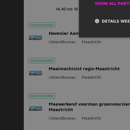
SHOW ALL PART
14,40 tot 16
32 - 40 uur
Midd
DETAILS WE
GESPONSORD
Hovenier Aanleg Tuinen
Uitzendbureau
Maastricht
GESPONSORD
Maaimachinist regio Maastricht
Uitzendbureau
Maastricht
GESPONSORD
Meewerkend voorman groenvoorzien
Maastricht
Uitzendbureau
Maastricht