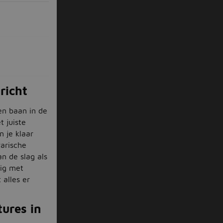
richt
en baan in de
t juiste
n je klaar
arische
an de slag als
zig met
alles er
tures in