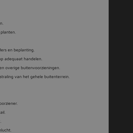
n.
planten.
ers en beplanting.
rop adequaat handelen.
n overige buitenvoorzieningen.
traling van het gehele buitenterrein.
oorziener.
ail.
.
nlucht.