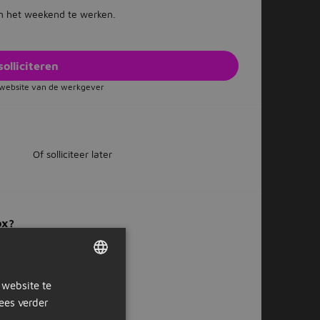
 in het weekend te werken.
solliciteren
e website van de werkgever
Of solliciteer later
ox?
 website te
DUTCH
ees verder
GERMAN