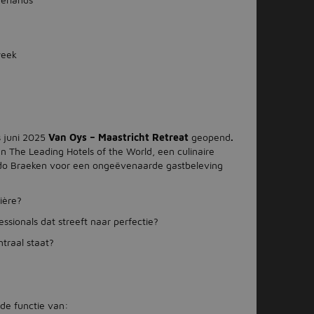
week
ds juni 2025
Van Oys – Maastricht Retreat
geopend
.
an The Leading Hotels of the World, een culinaire
ido Braeken voor een ongeëvenaarde gastbeleving
rière?
ssionals dat streeft naar perfectie?
traal staat?
de functie van: