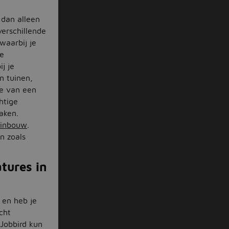
 dan alleen
verschillende
waarbij je
je
j je
n tuinen,
je van een
htige
aken.
uinbouw
.
n zoals
atures in
r en heb je
cht
 Jobbird kun