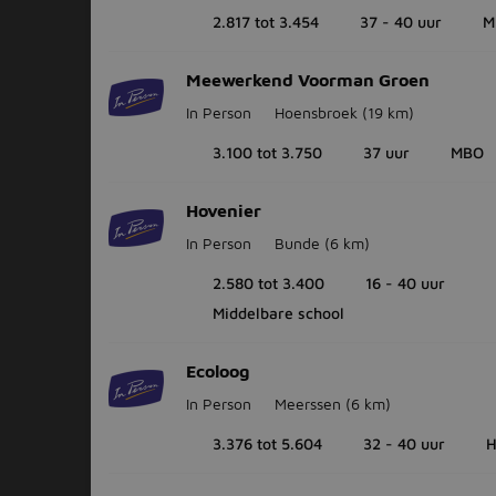
2.817 tot 3.454
37 - 40 uur
M
Meewerkend Voorman Groen
In Person
Hoensbroek
(19 km)
3.100 tot 3.750
37 uur
MBO
Hovenier
In Person
Bunde
(6 km)
2.580 tot 3.400
16 - 40 uur
Middelbare school
Ecoloog
In Person
Meerssen
(6 km)
3.376 tot 5.604
32 - 40 uur