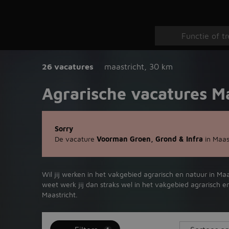
26 vacatures
maastricht
,
30 km
Agrarische vacatures M
Sorry
De vacature
Voorman Groen, Grond & Infra
in Maas
Wil jij werken in het vakgebied agrarisch en natuur in Ma
weet werk jij dan straks wel in het vakgebied agrarisch e
Maastricht.