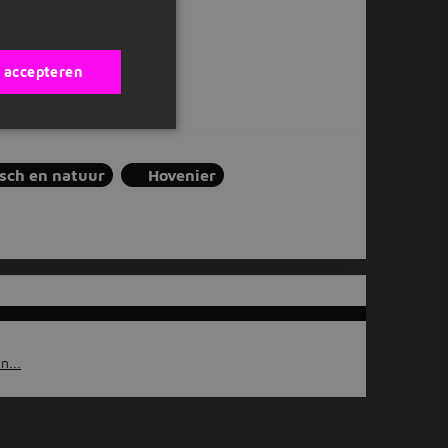
s accepteren
sch en natuur
Hovenier
n...