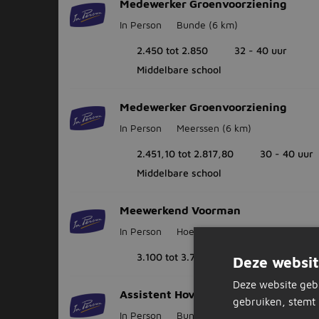
Medewerker Groenvoorziening
In Person
Bunde
(6 km)
2.450 tot 2.850
32 - 40 uur
Middelbare school
Medewerker Groenvoorziening
In Person
Meerssen
(6 km)
2.451,10 tot 2.817,80
30 - 40 uur
Middelbare school
Meewerkend Voorman
In Person
Hoensbroek
(19 km)
3.100 tot 3.750
32 - 40 uur
Deze websit
Deze website geb
Assistent Hovenier
gebruiken, stemt 
In Person
Bunde
(6 km)