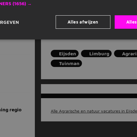
NERS
(1656) →
elbare school
Alles afwijzen
Alle
ERGEVEN
Job alert instellen
Eijsden
Limburg
Agrari
Tuinman
ing regio
Alle Agrarische en natuur vacatures in Eijsde