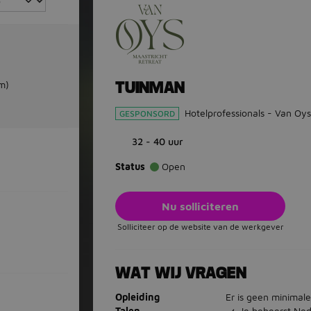
m)
TUINMAN
Hotelprofessionals - Van Oys
GESPONSORD
32 - 40 uur
Status
Open
Nu solliciteren
Solliciteer op de website van de werkgever
WAT WIJ VRAGEN
Opleiding
Er is geen minimale
Talen
Je beheerst Ned