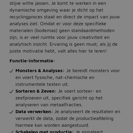
stijve witte jassen. Je komt te werken in een
dynamische omgeving waar je dicht op het
Jobbird
recyclingproces staat en direct de impact van jouw
analyses ziet. Omdat er voor deze specifieke
Kies een andere regio
materialen (bodemas) geen standaardmethoden
zijn, is er veel ruimte voor jouw creativiteit en
Jobs Deutschland
analytisch inzicht. Ervaring is geen must; als jij de
juiste motivatie hebt, valt alles hier te leren!
Jobs United Kingdom
Functie-informatie:
Help
Monsters & Analyses:
Je bereidt monsters voor
Jobs at Jobbird.com
en voert fysische, nat-chemische en
instrumentele testen uit.
Algemene voorwaarden
Sorteren & Zeven:
Je voert sorteer- en
zeefproeven uit, specifiek gericht op het
analyseren van metaalfracties.
Vacatures plaatsen
Data verwerken:
Je analyseert de resultaten en
verwerkt de data, zodat de productieafdeling
hiermee kan worden aangestuurd.
Schakelen met productie:
Je signaleert