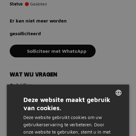
Status
Gesloten
Er kan niet meer worden
gesolliciteerd
Solliciteer met WhatsApp
WAT WIJ VRAGEN
Opleiding
Er is geen minimale opleiding vereist
Deze website maakt gebruik
Ervaring
Voor deze functie is er geen minimale
van cookies.
DUTCH
werkervaring vereist
Deze website gebruikt cookies om uw
GERMAN
Talen
gebruikerservaring te verbeteren. Door
Bij voorkeur beheers je Nederlands
onze website te gebruiken, stemt u in met