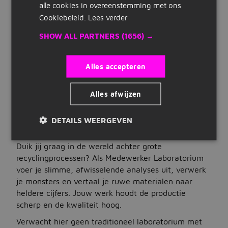
alle cookies in overeenstemming met ons
WAT WIJ BIEDEN
Snelle links
Cookiebeleid.
Lees verder
Salaris
Inschrijven
SHOW ALL PARTNERS
(1656) →
€ 3.030 tot € 3.925 per maand
Uren
Maak cv
40 uur per week
Alles accepteren
Dienstverband
Bedrijven op Jobbird
fulltime
Alles afwijzen
Carrieregids
Type vacature
detachering
DETAILS WEERGEVEN
Vacatures
VACATUREBESCHRIJVING
Duik jij graag in de wereld achter grote
Vacatures zoeken
recyclingprocessen? Als Medewerker Laboratorium
Vacatures per locatie
voer je slimme, afwisselende analyses uit, verwerk
je monsters en vertaal je ruwe materialen naar
Vacatures per beroepsgroep
heldere cijfers. Jouw werk houdt de productie
scherp en de kwaliteit hoog.
Vacatures per dienstverband
Verwacht hier geen traditioneel laboratorium met
Vacatures per opleidingsniveau