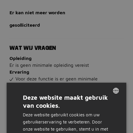
Er kan niet meer worden
gesolliciteerd
WAT WIJ VRAGEN
Opleiding
Er is geen minimale opleiding vereist
Ervaring
Voor deze functie is er geen minimale
werkervaring vereist
Talen
Deze website maakt gebruik
Bij voorkeur beheers je Nederlands
van cookies.
DUTCH
WAT WIJ BIEDEN
Deze website gebruikt cookies om uw
GERMAN
gebruikerservaring te verbeteren. Door
Salaris
onze website te gebruiken, stemt u in met
€ 2.800 tot € 3.600 per maand