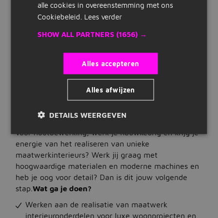
Uren
alle cookies in overeenstemming met ons
Snelle links
40 uur per week
Cookiebeleid.
Lees verder
Dienstverband
Inschrijven
SHOW ALL PARTNERS
(1656) →
fulltime
Type vacature
Maak cv
werving en selectie
Alles accepteren
Bedrijven op Jobbird
VACATUREBESCHRIJVING
Alles afwijzen
Carrieregids
Voor een gespecialiseerd en hoogwaardig
interieurbouwbedrijf in Beek zijn wij op zoek naar
DETAILS WEERGEVEN
Vacatures
een vakbekwame Interieurbouwer. Heb jij passie
voor houtbewerking, werk je nauwkeurig en krijg je
Vacatures zoeken
energie van het realiseren van unieke
maatwerkinterieurs? Werk jij graag met
Vacatures per locatie
hoogwaardige materialen en moderne machines en
heb je oog voor detail? Dan is dit jouw volgende
Vacatures per beroepsgroep
stap.
Wat ga je doen?
Vacatures per dienstverband
Werken aan de realisatie van maatwerk
interieuronderdelen voor luxe woonprojecten en
Vacatures per opleidingsniveau