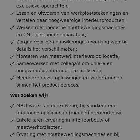
exclusieve opdrachten;
Lezen en uitvoeren van werkplaatstekeningen en
Jobbird
vertalen naar hoogwaardige interieurproducten;
Werken met moderne houtbewerkingsmachines
Kies een andere regio
en CNC-gestuurde apparatuur;
Zorgen voor een nauwkeurige afwerking waarbij
Jobs Deutschland
details het verschil maken;
Jobs United Kingdom
Monteren van maatwerkinterieurs op locatie;
Samenwerken met collega’s om unieke en
Help
hoogwaardige interieurs te realiseren;
Meedenken over oplossingen en verbeteringen
Jobs at Jobbird.com
binnen het productieproces.
Algemene voorwaarden
Wat zoeken wij?
MBO werk- en denkniveau, bij voorkeur een
Vacatures plaatsen
afgeronde opleiding in (meubel)interieurbouw;
Enkele jaren ervaring in interieurbouw of
maatwerkprojecten;
Ervaring met houtbewerkingsmachines en bij