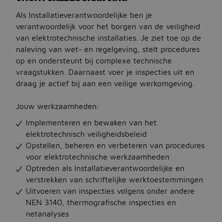
Als Installatieverantwoordelijke ben je
verantwoordelijk voor het borgen van de veiligheid
Jobbird
van elektrotechnische installaties. Je ziet toe op de
naleving van wet- en regelgeving, stelt procedures
Kies een andere regio
op en ondersteunt bij complexe technische
Jobs Deutschland
vraagstukken. Daarnaast voer je inspecties uit en
draag je actief bij aan een veilige werkomgeving.
Jobs United Kingdom
Jouw werkzaamheden:
Help
Implementeren en bewaken van het
Jobs at Jobbird.com
elektrotechnisch veiligheidsbeleid
Opstellen, beheren en verbeteren van procedures
Algemene voorwaarden
voor elektrotechnische werkzaamheden
Optreden als Installatieverantwoordelijke en
Vacatures plaatsen
verstrekken van schriftelijke werktoestemmingen
Uitvoeren van inspecties volgens onder andere
NEN 3140, thermografische inspecties en
netanalyses