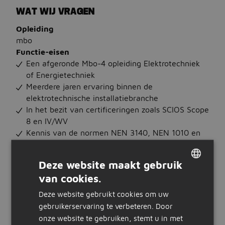
WAT WIJ VRAGEN
Opleiding
mbo
Functie-eisen
Een afgeronde Mbo-4 opleiding Elektrotechniek
of Energietechniek
Meerdere jaren ervaring binnen de
elektrotechnische installatiebranche
In het bezit van certificeringen zoals SCIOS Scope
8 en IV/WV
Kennis van de normen NEN 3140, NEN 1010 en
bij voorkeur NEN 3840
Goede communicatieve vaardigheden en een
Deze website maakt gebruik
zelfstandige, nauwkeurige werkhouding
van cookies.
DUTCH
Beschik je daarnaast over certificeringen voor Scope
Deze website gebruikt cookies om uw
GERMAN
9 t/m 12 of Stipel IV/WV? Dan is dat een mooie
gebruikerservaring te verbeteren. Door
aanvulling.
onze website te gebruiken, stemt u in met