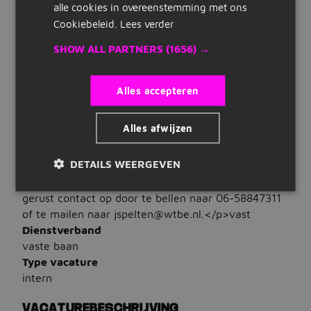
Talen
alle cookies in overeenstemming met ons
Snelle links
Je beheerst Nederlands
Cookiebeleid.
Lees verder
WAT WIJ BIEDEN
Inschrijven
SHOW ALL PARTNERS
(1656) →
Salaris
Maak cv
€ 4.000 tot € 5.500
Alles accepteren
Bedrijven op Jobbird
Uren
32 tot 40 uur per week
Alles afwijzen
Carrieregids
Contract
<p>Solliciteer direct voor deze functie via de
DETAILS WEERGEVEN
&quot;Solliciteer&quot; button. Heb je toch nog
Vacatures
vragen over bovenstaande vacature? Neem dan
gerust contact op door te bellen naar 06-58847311
Vacatures zoeken
of te mailen naar jspelten@wtbe.nl.</p>vast
Vacatures per locatie
Dienstverband
vaste baan
Vacatures per beroepsgroep
Type vacature
intern
Vacatures per dienstverband
VACATUREBESCHRIJVING
Vacatures per opleidingsniveau