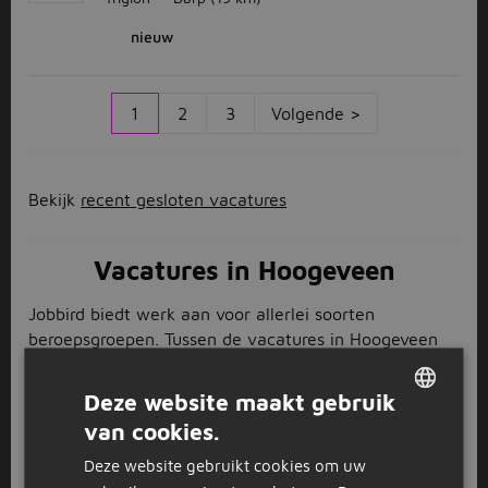
nieuw
1
2
3
Volgende >
Bekijk
recent gesloten vacatures
Vacatures in Hoogeveen
Jobbird biedt werk aan voor allerlei soorten
beroepsgroepen. Tussen de vacatures in Hoogeveen
vind je al deze beroepsgroepen met diverse banen.
Scrol op je gemak de lijst door, of filter links op de
Deze website maakt gebruik
pagina wat voor jou van toepassing is. Werk je
van cookies.
DUTCH
bijvoorbeeld liever fulltime of parttime in Hoogeveen?
Ben jij meer iemand van bijvoorbeeld de detailhandel,
Deze website gebruikt cookies om uw
GERMAN