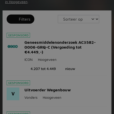
in Hoogeveen
.
Filters
GESPONSORD
Geneesmiddelenonderzoek AC3582-
0006-GRQ-C (Vergoeding tot
€4.449,-)
ICON
Hoogeveen
4.207 tot 4.449
nieuw
GESPONSORD
Uitvoerder Wegenbouw
V
Vonders
Hoogeveen
GESPONSORD