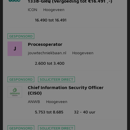
1338-GRQ (Vergoeding tot €16.491 ,-)
ICON
Hoogeveen
16.490 tot 16.491
GESPONSORD
Procesoperator
J
jouwtechniekbaan.nl
Hoogeveen
2.600 tot 3.400
GESPONSORD
SOLLICITEER DIRECT
Chief Information Security Officer
(CISO)
ANWB
Hoogeveen
5.753 tot 8.685
32 - 40 uur
GESPONSORD
SOLLICITEER DIRECT