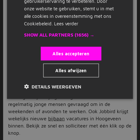
zorg, logistiek of toch meer in een richting van
gebruikerservaring te verbeteren. Door
techniek, natuur en ICT? Wat je ook zoekt, je vindt
onze website te gebruiken, stemt u in met
het tussen de vacatures in Hoogeveen.
alle cookies in overeenstemming met ons
Cookiebeleid.
Lees verder
Op zoek naar een leuke bijbaan in
Hoogeveen?
SHOW ALL PARTNERS
(1656) →
Wil je werken voor een gevulde bankrekening, maar
Alles accepteren
niet te veel dat je geen tijd meer hebt voor
bijvoorbeeld je studie, je gezin, of andere
verantwoordelijkheden? Bekijk dan de bijbaan
Alles afwijzen
vacatures in Hoogeveen. Hoogeveen kenmerkt zich
door het uitgebreide winkelcentrum De Weide, waar
DETAILS WEERGEVEN
zowel supermarkten en kledingwinkels als restaurants
en drogisterijen zijn gevestigd. Hier worden
regelmatig jonge mensen gevraagd om in de
weekenden of avonden te werken. Ook Jobbird krijgt
wekelijks nieuwe
bijbaan
vacatures in Hoogeveen
binnen. Bekijk ze snel en solliciteer met één klik op de
knop.