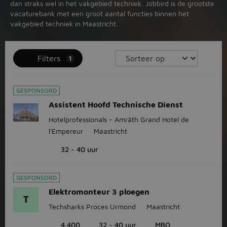
dan straks wel in het vakgebied techniek. Jobbird is de grootste
vacaturebank met een groot aantal functies binnen het
vakgebied techniek in Maastricht.
Filters
1
GESPONSORD
Assistent Hoofd Technische Dienst
Hotelprofessionals - Amrâth Grand Hotel de
l'Empereur
Maastricht
32 - 40 uur
GESPONSORD
Elektromonteur 3 ploegen
T
Techsharks Proces Urmond
Maastricht
4.400
32 - 40 uur
MBO