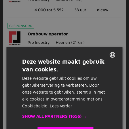
4.000 tot 5.552
33 uur
nieuw
GESPONSORD
Ombouw operator
Pro Industry
Heerlen
(21 km)
3.000 tot 3.850
40 uur
Deze website maakt gebruik
van cookies.
GESPONSORD
SOLLICITEER DIRECT
DUTCH
Servicemonteur (binnen-&
Deze website gebruikt cookies om uw
GERMAN
M
Buitendienst) | 30 Vakantiedagen |
gebruikerservaring te verbeteren. Door
Meyra (meyra Holding B.v. En Meyra Retail &
onze website te gebruiken, stemt u in met
Services B.v.)
Heerlen
(21 km)
alle cookies in overeenstemming met ons
Cookiebeleid.
Lees verder
268.900 tot 392.100
nieuw
SHOW ALL PARTNERS
(1656) →
1
2
3
Volgende >