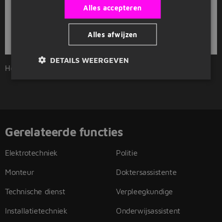
Alles accepteren
Alles afwijzen
Bekijk
recent gesloten vacatures
DETAILS WEERGEVEN
Home
Overzicht vacatures
Maastricht
Techniek
Gerelateerde functies
Elektrotechniek
Politie
Monteur
Doktersassistente
Technische dienst
Verpleegkundige
Installatietechniek
Onderwijsassistent