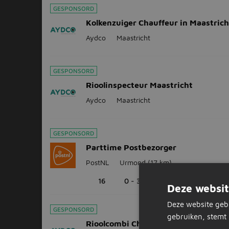
GESPONSORD
Kolkenzuiger Chauffeur in Maastrich
Aydco
Maastricht
GESPONSORD
Rioolinspecteur Maastricht
Aydco
Maastricht
GESPONSORD
Parttime Postbezorger
PostNL
Urmond
(17 km)
16
0 - 32 uur
Deze websit
Deze website geb
GESPONSORD
gebruiken, stemt 
Rioolcombi Chauffeur Nuth