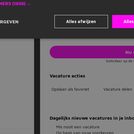
Je kunt online trainingen volgen via onze
NERS
(1656) →
Je krijgt kortingen op (zorg)verzekeringen
Je komt te werken in een team met betrok
Salarisomschrijving
Alles afwijzen
Alle
ERGEVEN
€16 hourly
Nu 
Solliciteer op d
Vacature acties
Opslaan als favoriet
Vacature delen
Dagelijks nieuwe vacatures in je inb
Mis nooit een vacature
Op basis van jouw voorkeuren