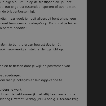
n je eigen buurt. En op de tijdstippen die jou het
aat, kun je gerust tussendoor sporten of avondeten.
in de brievenbussen ligt.
dig, maar voelt je nooit alleen. Jij bent al snel een
n met bewoners en collega’s op. En omdat je lekker
n betere conditie!
rden. Je bent je ervan bewust dat je hét
ook nauwkeurig en stelt je klantgericht op.
en en te fietsen door je wijk en posttassen van
 bagagedrager.
 om met je collega’s en leidinggevende te
ijdens je werk.
 lopen. Je hebt namelijk niet altijd een vaste route.
rklaring Omtrent Gedrag (VOG) nodig. Uiteraard krijg