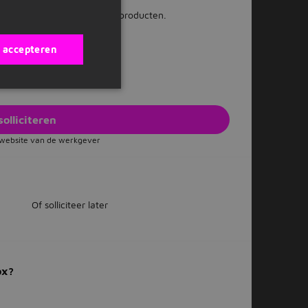
 digitale leeromgeving.
, vakanties, uitjes en leuke producten.
ken en gezellige collega's.
s accepteren
solliciteren
e website van de werkgever
Of solliciteer later
ox?