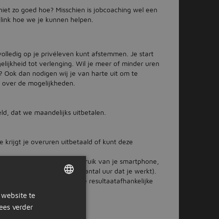
niet zo goed hoe? Misschien is jobcoaching wel een
e link hoe we je kunnen helpen.
olledig op je privéleven kunt afstemmen. Je start
ijkheid tot verlenging. Wil je meer of minder uren
 Ook dan nodigen wij je van harte uit om te
ek over de mogelijkheden.
eld, dat we maandelijks uitbetalen.
 krijgt je overuren uitbetaald of kunt deze
€ 26,20 per maand voor gebruik van je smartphone,
ets (afhankelijk van het aantal uur dat je werkt).
 PostNL kan je een jaarlijkse resultaatafhankelijke
an je jaarsalaris.
 website te
DUTCH
ees verder
GERMAN