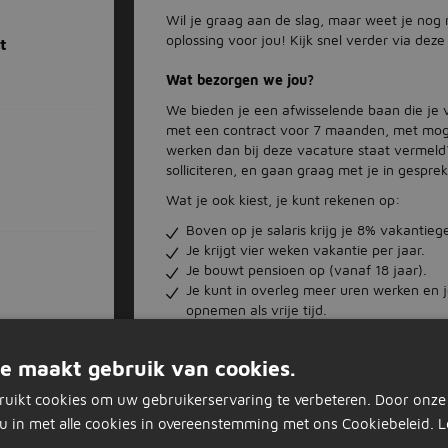
Wil je graag aan de slag, maar weet je nog 
oplossing voor jou! Kijk snel verder via dez
t
Wat bezorgen we jou?
We bieden je een afwisselende baan die je v
met een contract voor 7 maanden, met mogel
werken dan bij deze vacature staat vermeld?
solliciteren, en gaan graag met je in gespr
Wat je ook kiest, je kunt rekenen op:
Boven op je salaris krijg je 8% vakantieg
Je krijgt vier weken vakantie per jaar.
Je bouwt pensioen op (vanaf 18 jaar).
Je kunt in overleg meer uren werken en je
opnemen als vrije tijd.
Je krijgt een vergoeding van maximaal 
gemaakte onkosten en onderhoud van je fi
e maakt gebruik van cookies.
Afhankelijk van de bedrijfsresultaten van
uitkering krijgen die kan oplopen tot 3% v
ruikt cookies om uw gebruikerservaring te verbeteren. Door onze
En verder:
u in met alle cookies in overeenstemming met ons Cookiebeleid.
L