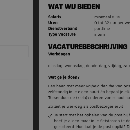
WAT WIJ BIEDEN
Salaris
minimaal € 16
Uren
0 tot 32 uur per w
Dienstverband
parttime
Type vacature
intern
VACATUREBESCHRIJVING
Werkdagen
dinsdag, woensdag, donderdag, vrijdag, zat
Wat ga je doen?
Een baan met meer vrijheid dan die van post
zelfstandig in je eigen buurt én bepaal je el
Tussendoor de (klein)kinderen van school 
Zo ziet je werkdag als postbezorger eruit:
Je start met het ophalen van de post bij h
hoef je alleen maar in je fietstassen te d
gesorteerd. Hoe laat je de post oppikt? D