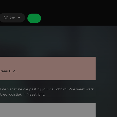
30 km
reau B.V..
l dé vacature die past bij jou via Jobbird. Wie weet werk
ied logistiek in Maastricht.