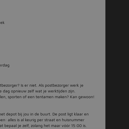
eek
erdag
bezorger? Is er niet. Als postbezorger werk je
ke dag opnieuw zelf wat je werktijden zijn.
halen, sporten of een tentamen maken? Kan gewoon!
et depot bij jou in de buurt. De post ligt klaar en
oen: alles is al keurig per straat en huisnummer
at bepaal je zelf, zolang het maar vóór 15:00 is.