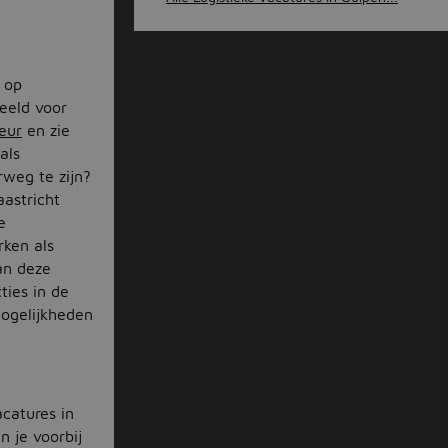
e op
eeld voor
eur
en zie
als
rweg te zijn?
aastricht
e
rken als
an deze
ties in de
mogelijkheden
acatures in
n je voorbij