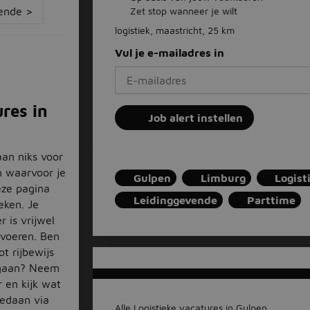
ende >
Zet stop wanneer je wilt
logistiek, maastricht, 25 km
Vul je e-mailadres in
res in
Job alert instellen
aan niks voor
n waarvoor je
Gulpen
Limburg
Logist
ze pagina
Leidinggevende
Parttime
eken. Je
r is vrijwel
rvoeren. Ben
ot rijbewijs
e gaan? Neem
r en kijk wat
 gedaan via
Alle Logistieke vacatures in Gulpen...