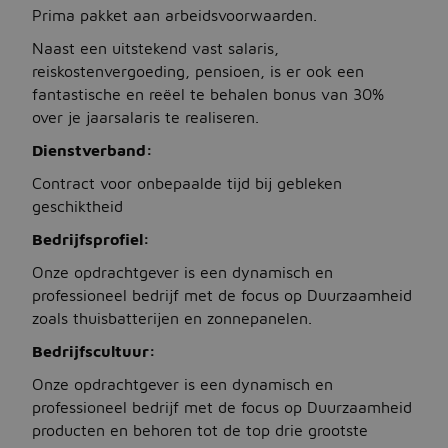
Prima pakket aan arbeidsvoorwaarden.
Naast een uitstekend vast salaris,
Jobbird
reiskostenvergoeding, pensioen, is er ook een
fantastische en reëel te behalen bonus van 30%
Kies een andere regio
over je jaarsalaris te realiseren.
Jobs Deutschland
Dienstverband:
Jobs United Kingdom
Contract voor onbepaalde tijd bij gebleken
geschiktheid
Help
Bedrijfsprofiel:
Jobs at Jobbird.com
Onze opdrachtgever is een dynamisch en
professioneel bedrijf met de focus op Duurzaamheid
Algemene voorwaarden
zoals thuisbatterijen en zonnepanelen.
Bedrijfscultuur:
Vacatures plaatsen
Onze opdrachtgever is een dynamisch en
professioneel bedrijf met de focus op Duurzaamheid
producten en behoren tot de top drie grootste