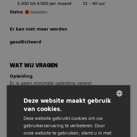
3.300 tot 4.500 per maand
32 - 40 uur
Status
Gesloten
Er kan niet meer worden
gesolliciteerd
WAT WIJ VRAGEN
Opleiding
Er is geen minimale opleiding vereist
Ervaring
Liefst 1 jaar Telefonische verkoop ervaring
Deze website maakt gebruik
Talen
van cookies.
DUTCH
Bij voorkeur beheers je Nederlands
Deze website gebruikt cookies om uw
GERMAN
WAT WIJ BIEDEN
gebruikerservaring te verbeteren. Door
onze website te gebruiken, stemt u in met
Salaris