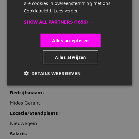
alle cookies in overeenstemming met ons
€ 3.300 tot € 4.500 per maand
Snelle links
Cookiebeleid.
Lees verder
Uren
32 tot 40 uur per week
Inschrijven
SHOW ALL PARTNERS
(1656) →
Dienstverband
Maak cv
fulltime, parttime
Alles accepteren
Bedrijven op Jobbird
VACATUREBESCHRIJVING
Alles afwijzen
Carrieregids
Gezocht: Verkoopadviseur Binnendienst
Duurzaamheid voor een uniek en dynamisch
bedrijf!
DETAILS WEERGEVEN
Vacatures
Vacatures zoeken
Bedrijfsnaam:
Vacatures per locatie
Midas Garant
Locatie/Standplaats:
Vacatures per beroepsgroep
Nieuwegein
Vacatures per dienstverband
Salaris:
Vacatures per opleidingsniveau