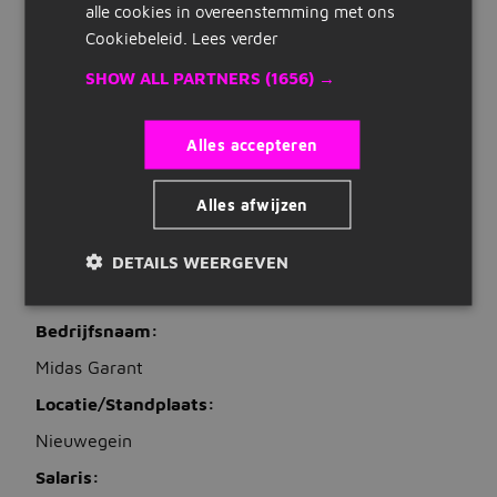
alle cookies in overeenstemming met ons
€ 3.300 tot € 4.500 per maand
Snelle links
Cookiebeleid.
Lees verder
Uren
32 tot 40 uur per week
Inschrijven
SHOW ALL PARTNERS
(1656) →
Dienstverband
Maak cv
fulltime, parttime
Alles accepteren
Bedrijven op Jobbird
VACATUREBESCHRIJVING
Alles afwijzen
Carrieregids
Gezocht: Verkoopadviseur Binnendienst
Duurzaamheid voor een uniek en dynamisch
bedrijf!
DETAILS WEERGEVEN
Vacatures
Vacatures zoeken
Bedrijfsnaam:
Vacatures per locatie
Midas Garant
Locatie/Standplaats:
Vacatures per beroepsgroep
Nieuwegein
Vacatures per dienstverband
Salaris:
Vacatures per opleidingsniveau