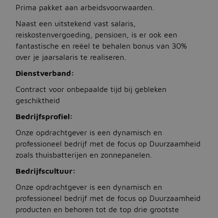
Prima pakket aan arbeidsvoorwaarden.
Naast een uitstekend vast salaris,
Jobbird
reiskostenvergoeding, pensioen, is er ook een
fantastische en reëel te behalen bonus van 30%
Kies een andere regio
over je jaarsalaris te realiseren.
Jobs Deutschland
Dienstverband:
Jobs United Kingdom
Contract voor onbepaalde tijd bij gebleken
geschiktheid
Help
Bedrijfsprofiel:
Jobs at Jobbird.com
Onze opdrachtgever is een dynamisch en
professioneel bedrijf met de focus op Duurzaamheid
Algemene voorwaarden
zoals thuisbatterijen en zonnepanelen.
Bedrijfscultuur:
Vacatures plaatsen
Onze opdrachtgever is een dynamisch en
professioneel bedrijf met de focus op Duurzaamheid
producten en behoren tot de top drie grootste