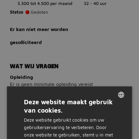
3.300 tot 4.500 per maand
32 - 40 uur
Status
Gesloten
Er kan niet meer worden
gesolliciteerd
WAT WIJ VRAGEN
Opleiding
Er is geen minimale opleiding vereist
Ervaring
Liefst 1 jaar telefonische verkoop ervaring
Deze website maakt gebruik
Talen
van cookies.
DUTCH
Bij voorkeur beheers je Nederlands
Deze website gebruikt cookies om uw
GERMAN
WAT WIJ BIEDEN
gebruikerservaring te verbeteren. Door
onze website te gebruiken, stemt u in met
Salaris