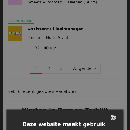
Smeets Autogroep
Heerlen
(14 km)
GESPONSORD
Assistent Filiaalmanager
Jumbo
Nuth
(9 km)
32 - 40 uur
1
2
3
Volgende >
Bekijk
recent gesloten vacatures
Werken in Berg en Terblijt
Woon jij in of vlakbij het
Limburgse
dorp Berg en zoek
Deze website maakt gebruik
je een baan? Dan zit je goed op deze pagina met