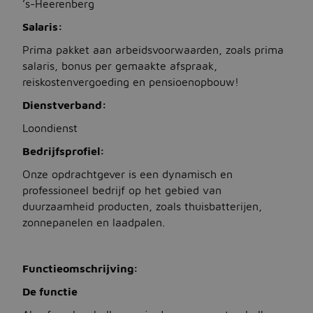
’s-Heerenberg
Salaris:
Jobbird
Prima pakket aan arbeidsvoorwaarden, zoals prima
salaris, bonus per gemaakte afspraak,
Kies een andere regio
reiskostenvergoeding en pensioenopbouw!
Jobs Deutschland
Dienstverband:
Jobs United Kingdom
Loondienst
Bedrijfsprofiel:
Help
Onze opdrachtgever is een dynamisch en
Jobs at Jobbird.com
professioneel bedrijf op het gebied van
duurzaamheid producten, zoals thuisbatterijen,
Algemene voorwaarden
zonnepanelen en laadpalen.
Vacatures plaatsen
Functieomschrijving:
De functie