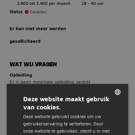
2.800 tot 3.400 per maand
28 - 40 uur
Status
Gesloten
Er kan niet meer worden
gesolliciteerd
WAT WIJ VRAGEN
Opleiding
Er is geen minimale opleiding vereist
Ervaring
Liefst 1 jaar telefonische ervaring met afspraken
Deze website maakt gebruik
maken met consumenten ervaring
van cookies.
DUTCH
Talen
Bij voorkeur beheers je Nederlands
Deze website gebruikt cookies om uw
GERMAN
gebruikerservaring te verbeteren. Door
WAT WIJ BIEDEN
onze website te gebruiken, stemt u in met