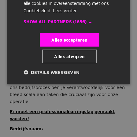
alle cookies in overeenstemming met ons
Uren
Snelle links
Cookiebeleid.
Lees verder
32 tot 40 uur per week
Dienstverband
Inschrijven
SHOW ALL PARTNERS
(1656) →
fulltime, parttime
Maak cv
VACATUREBESCHRIJVING
Alles accepteren
Bedrijven op Jobbird
Gezocht: Inkoper Werkverdeler
voor een
uniek en
dynamisch bedrijf!
Alles afwijzen
Carrieregids
Wij zijn op zoek naar een gedreven Inkoper die de
DETAILS WEERGEVEN
essentiële schakel vormt tussen onze afdelingen
Vacatures
engineering, verkoop, inkoop en productie. Als spil in
ons bedrijfsproces ben je verantwoordelijk voor een
Vacatures zoeken
breed scala aan taken die cruciaal zijn voor onze
Vacatures per locatie
operatie.
Er moet een professionaliseringslag gemaakt
Vacatures per beroepsgroep
worden!
Vacatures per dienstverband
Bedrijfsnaam:
Vacatures per opleidingsniveau