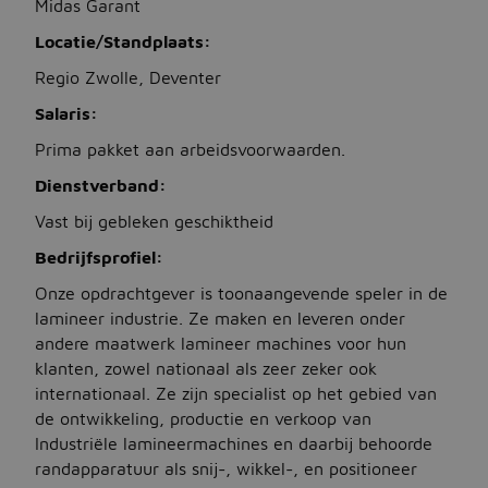
Midas Garant
Locatie/Standplaats:
Jobbird
Regio Zwolle, Deventer
Kies een andere regio
Salaris:
Prima pakket aan arbeidsvoorwaarden.
Jobs Deutschland
Dienstverband:
Jobs United Kingdom
Vast bij gebleken geschiktheid
Help
Bedrijfsprofiel:
Jobs at Jobbird.com
Onze opdrachtgever is toonaangevende speler in de
lamineer industrie. Ze maken en leveren onder
Algemene voorwaarden
andere maatwerk lamineer machines voor hun
klanten, zowel nationaal als zeer zeker ook
Vacatures plaatsen
internationaal. Ze zijn specialist op het gebied van
de ontwikkeling, productie en verkoop van
Industriële lamineermachines en daarbij behoorde
randapparatuur als snij-, wikkel-, en positioneer