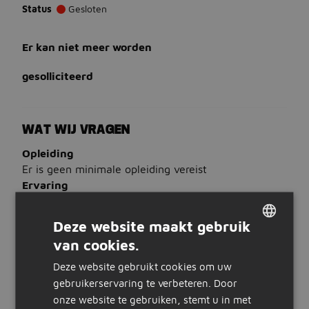
Status
Gesloten
Er kan niet meer worden
gesolliciteerd
WAT WIJ VRAGEN
Opleiding
Er is geen minimale opleiding vereist
Ervaring
Liefst 2 jaar inkoop machinebouw ervaring
Talen
Deze website maakt gebruik
Bij voorkeur beheers je Nederlands
van cookies.
DUTCH
WAT WIJ BIEDEN
Deze website gebruikt cookies om uw
GERMAN
gebruikerservaring te verbeteren. Door
Salaris
onze website te gebruiken, stemt u in met
€ 4.750 tot € 5.750 per maand