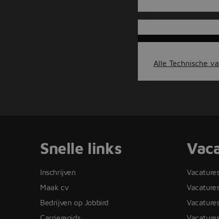
Alle Technische va
Snelle links
Vaca
Inschrijven
Vacature
Maak cv
Vacatures
Bedrijven op Jobbird
Vacature
Carrieregids
Vacatures