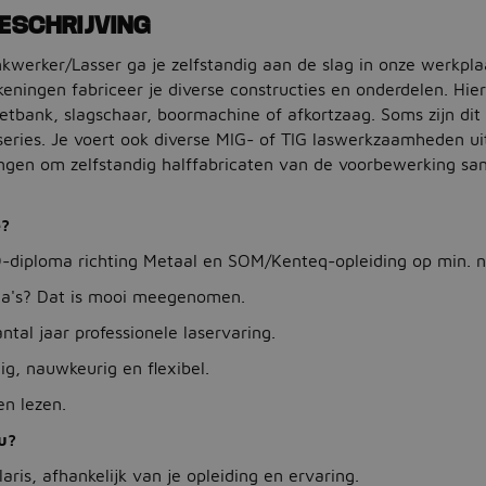
ESCHRIJVING
nkwerker/Lasser ga je zelfstandig aan de slag in onze werkpl
eningen fabriceer je diverse constructies en onderdelen. Hierb
etbank, slagschaar, boormachine of afkortzaag. Soms zijn dit
series. Je voert ook diverse MIG- of TIG laswerkzaamheden ui
ingen om zelfstandig halffabricaten van de voorbewerking sa
e?
-diploma richting Metaal en SOM/Kenteq-opleiding op min. n
oma's? Dat is mooi meegenomen.
antal jaar professionele laservaring.
dig, nauwkeurig en flexibel.
en lezen.
u?
aris, afhankelijk van je opleiding en ervaring.