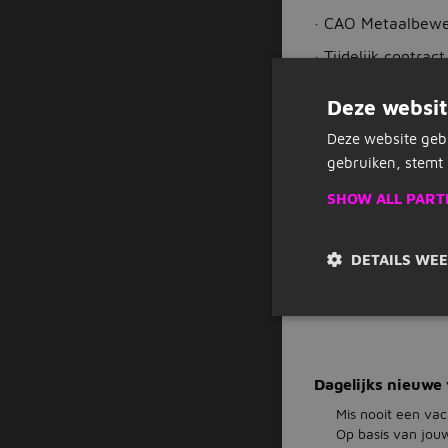
· CAO Metaalbewer
· Tijdelijk contra
· Diverse opleidin
Deze websit
Deze website geb
gebruiken, stemt 
SHOW ALL PART
Vacature acties
DETAILS WE
Opslaan als favoriet
Dagelijks nieuwe 
Mis nooit een vac
Op basis van jou