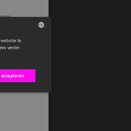
 gaan.
 website te
DUTCH
ees verder
GERMAN
s accepteren