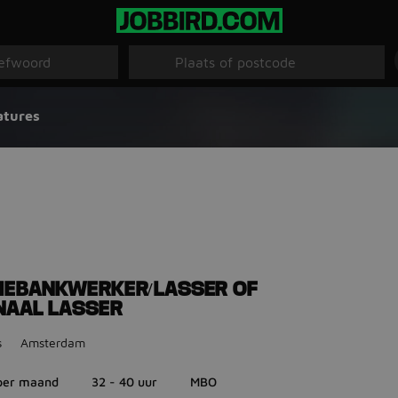
atures
IEBANKWERKER/LASSER OF
NAAL LASSER
s
Amsterdam
 per maand
32 - 40 uur
MBO