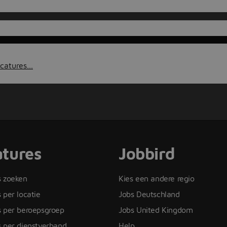
catures...
tures
Jobbird
s zoeken
Kies een andere regio
 per locatie
Jobs Deutschland
s per beroepsgroep
Jobs United Kingdom
 per dienstverband
Help