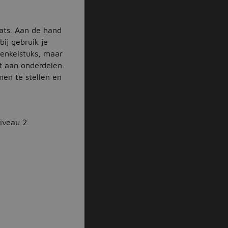
aats. Aan de hand
ij gebruik je
 enkelstuks, maar
t aan onderdelen.
men te stellen en
iveau 2.