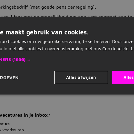
kingsbedrijf (met goede pensioenregeling).
ct van 1 jaar met de mogelijkheid om een vast contract aan te
gsmogelijkheden.
e maakt gebruik van cookies.
ruikt cookies om uw gebruikerservaring te verbeteren. Door onze
u in met alle cookies in overeenstemming met ons Cookiebeleid.
L
Nu solliciteren
Dit kan al binnen 1 minuut
NERS
(1656) →
Alles afwijzen
Alle
ERGEVEN
Vacature delen
Of solliciteer later
vacatures in je inbox?
ature
w voorkeuren