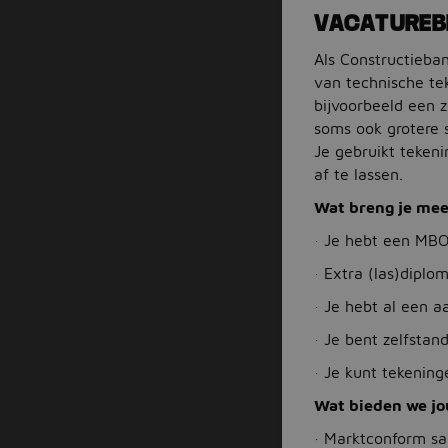
VACATUREB
Als Constructieba
van technische tek
bijvoorbeeld een z
soms ook grotere 
Je gebruikt teken
af te lassen.
Wat breng je me
· Je hebt een MBO
· Extra (las)dipl
· Je hebt al een a
· Je bent zelfstan
· Je kunt tekening
Wat bieden we jo
· Marktconform sal