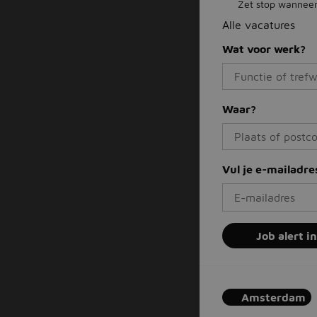
Zet stop wanneer 
Alle vacatures
Wat voor werk?
Waar?
Vul je e-mailadre
Job alert i
Amsterdam