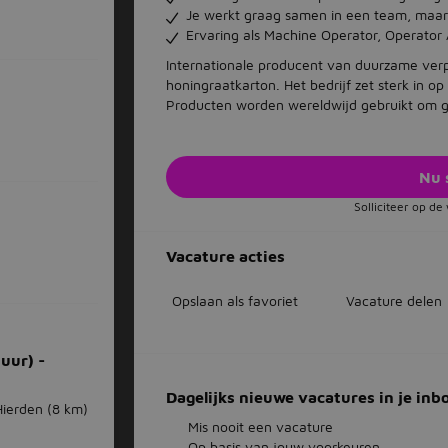
Je werkt graag samen in een team, maar 
Ervaring als Machine Operator, Operator
Internationale producent van duurzame verp
honingraatkarton. Het bedrijf zet sterk in o
Producten worden wereldwijd gebruikt om g
Nu 
Solliciteer op d
Vacature acties
Opslaan als favoriet
Vacature delen
uur) -
Dagelijks nieuwe vacatures in je inb
Hierden
(8 km)
Mis nooit een vacature
Op basis van jouw voorkeuren