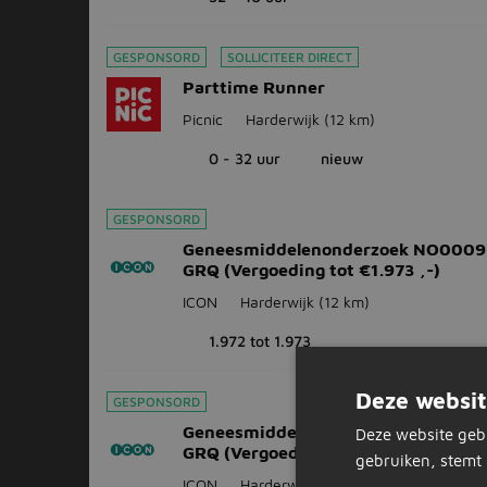
GESPONSORD
SOLLICITEER DIRECT
Parttime Runner
Picnic
Harderwijk
(12 km)
0 - 32 uur
nieuw
GESPONSORD
Geneesmiddelenonderzoek NO0009
GRQ (Vergoeding tot €1.973 ,-)
ICON
Harderwijk
(12 km)
1.972 tot 1.973
Deze websit
GESPONSORD
Geneesmiddelenonderzoek RO0165
Deze website geb
GRQ (Vergoeding tot €16.491 ,-)
gebruiken, stemt 
ICON
Harderwijk
(12 km)