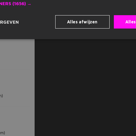
NERS
(1656) →
Alles afwijzen
Alle
ERGEVEN
Alle Productie vacatures in Ermelo...
-1106-
m)
km)