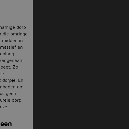
knamige dorp
 die omringd
k midden in
emassief en
renlang
k aangenaam
speet. Zo
de
t dorpje. En
genheden om
dus geen
urele dorp
onze
 een