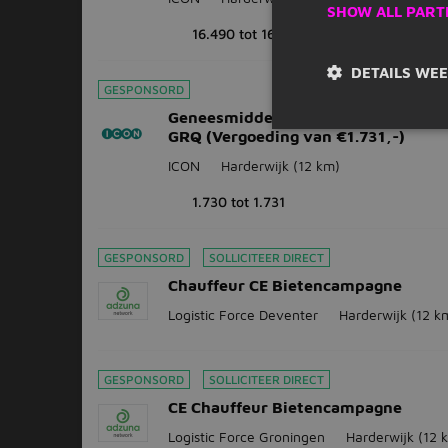
SHOW ALL PART
16.490 tot 16.491
DETAILS WE
GESPONSORD
Geneesmiddelenonderzoek NO0009
GRQ (Vergoeding van €1.731,-)
ICON
Harderwijk
(12 km)
1.730 tot 1.731
GESPONSORD
SOLLICITEER DIRECT
Chauffeur CE Bietencampagne
Logistic Force Deventer
Harderwijk
(12 k
GESPONSORD
SOLLICITEER DIRECT
CE Chauffeur Bietencampagne
Logistic Force Groningen
Harderwijk
(12 