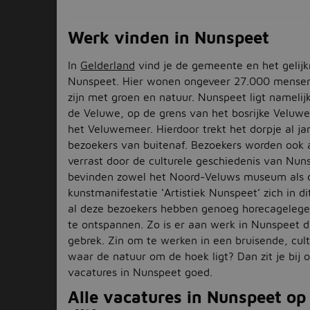
Werk vinden in Nunspeet
In
Gelderland
vind je de gemeente en het gelij
Nunspeet. Hier wonen ongeveer 27.000 mensen
zijn met groen en natuur. Nunspeet ligt namelij
de Veluwe, op de grens van het bosrijke Veluw
het Veluwemeer. Hierdoor trekt het dorpje al ja
bezoekers van buitenaf. Bezoekers worden oo
verrast door de culturele geschiedenis van Nun
bevinden zowel het Noord-Veluws museum als 
kunstmanifestatie ‘Artistiek Nunspeet’ zich in di
al deze bezoekers hebben genoeg horecagele
te ontspannen. Zo is er aan werk in Nunspeet 
gebrek. Zin om te werken in een bruisende, cult
waar de natuur om de hoek ligt? Dan zit je bij 
vacatures in Nunspeet goed.
Alle vacatures in Nunspeet op