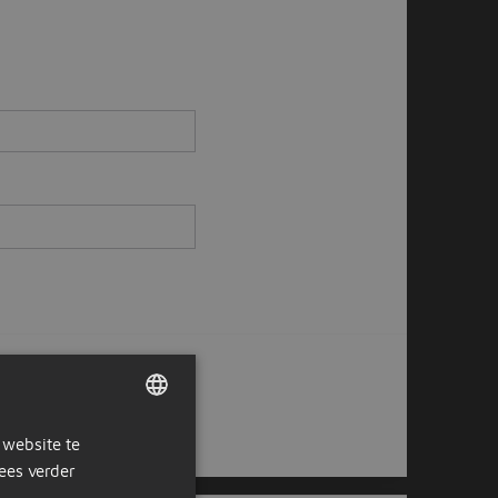
ductie
Operator
gendienst
 website te
DUTCH
ees verder
GERMAN