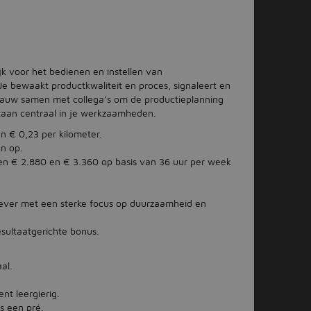
k voor het bedienen en instellen van
e bewaakt productkwaliteit en proces, signaleert en
nauw samen met collega’s om de productieplanning
e staan centraal in je werkzaamheden.
n € 0,23 per kilometer.
n op.
en € 2.880 en € 3.360 op basis van 36 uur per week
gever met een sterke focus op duurzaamheid en
sultaatgerichte bonus.
al.
ent leergierig.
s een pré.