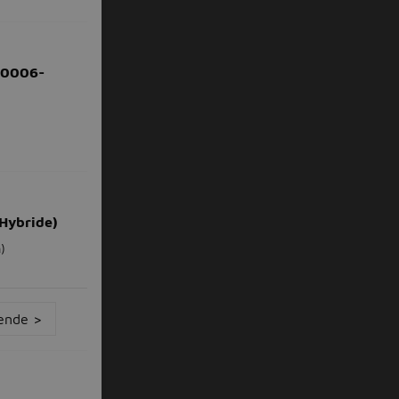
-0006-
Hybride)
)
ende >