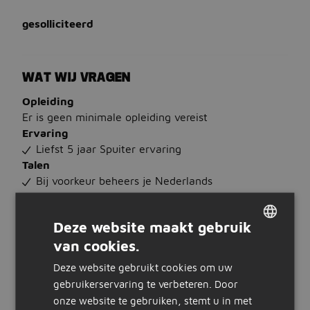
gesolliciteerd
WAT WIJ VRAGEN
Opleiding
Er is geen minimale opleiding vereist
Ervaring
Liefst 5 jaar Spuiter ervaring
Talen
Bij voorkeur beheers je Nederlands
WAT WIJ BIEDEN
Deze website maakt gebruik
Salaris
van cookies.
DUTCH
€ 2.700 tot € 3.500 per maand
Uren
Deze website gebruikt cookies om uw
GERMAN
40 tot 60 uur per week
gebruikerservaring te verbeteren. Door
Dienstverband
onze website te gebruiken, stemt u in met