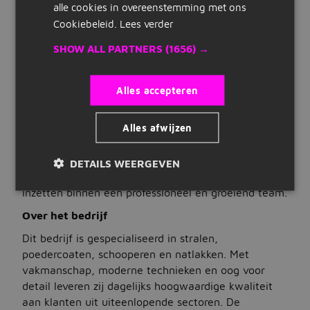
fulltime
alle cookies in overeenstemming met ons
Snelle links
Type vacature
Cookiebeleid.
Lees verder
uitzendwerk
Inschrijven
SHOW ALL PARTNERS
(1656) →
VACATUREBESCHRIJVING
Maak cv
Ervaren Spuiter – Geef kleur aan kwaliteit!
Alles accepteren
Bedrijven op Jobbird
Ben jij een vakman in hart en nieren met een passie
Alles afwijzen
Carrieregids
voor spuitwerk? Werk je graag met precisie en zie je
het als een uitdaging om elk product perfect af te
leveren? Dan is dit jouw kans! Wij zoeken
DETAILS WEERGEVEN
Vacatures
een ervaren spuiter die zijn vakmanschap wil
inzetten binnen een professioneel en groeiend team.
Vacatures zoeken
Over het bedrijf
Vacatures per locatie
Dit bedrijf is gespecialiseerd in stralen,
Vacatures per beroepsgroep
poedercoaten, schooperen en natlakken. Met
vakmanschap, moderne technieken en oog voor
Vacatures per dienstverband
detail leveren zij dagelijks hoogwaardige kwaliteit
aan klanten uit uiteenlopende sectoren. De
Vacatures per opleidingsniveau