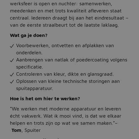
werksfeer is open en nuchter: samenwerken,
meedenken en met trots kwaliteit afleveren staat
Jobbird
centraal. Iedereen draagt bij aan het eindresultaat –
van de eerste straalbeurt tot de laatste laklaag.
Kies een andere regio
Wat ga je doen?
Jobs Deutschland
Voorbewerken, ontvetten en afplakken van
onderdelen.
Jobs United Kingdom
Aanbrengen van natlak of poedercoating volgens
specificatie.
Help
Controleren van kleur, dikte en glansgraad.
Jobs at Jobbird.com
Oplossen van kleine technische storingen aan
spuitapparatuur.
Algemene voorwaarden
Hoe is het om hier te werken?
“We werken met moderne apparatuur en leveren
Vacatures plaatsen
écht vakwerk. Wat ik mooi vind, is dat we elkaar
helpen en trots zijn op wat we samen maken.”–
Tom
, Spuiter