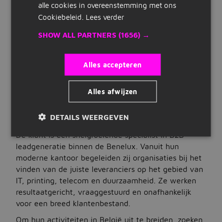
pensioenregeling, flexibele werktijden, parttime
alle cookies in overeenstemming met ons
Snelle links
mogelijk, thuiswerkregeling, bonusregeling
Cookiebeleid.
Lees verder
Uren
Inschrijven
16 tot 40 uur per week
SHOW ALL PARTNERS
(1656) →
Dienstverband
Maak cv
fulltime, parttime
Alles accepteren
Type vacature
Bedrijven op Jobbird
werving en selectie
Alles afwijzen
Carrieregids
VACATUREBESCHRIJVING
DETAILS WEERGEVEN
Het bedrijf en de baan
Vacatures
De klant is een snelgroeiende specialist in B2B-
Vacatures zoeken
leadgeneratie binnen de Benelux. Vanuit hun
moderne kantoor begeleiden zij organisaties bij het
Vacatures per locatie
vinden van de juiste leveranciers op het gebied van
IT, printing, telecom en duurzaamheid. Ze werken
Vacatures per beroepsgroep
resultaatgericht, vraaggestuurd en onafhankelijk
Vacatures per dienstverband
voor een breed klantenbestand.
Om hun activiteiten in België uit te breiden, zoeken
Vacatures per opleidingsniveau