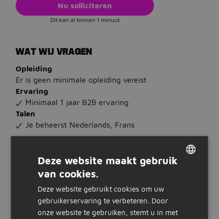
Nu solliciteren
Dit kan al binnen 1 minuut
WAT WIJ VRAGEN
Opleiding
Er is geen minimale opleiding vereist
Ervaring
Minimaal 1 jaar B2B ervaring
Talen
Je beheerst Nederlands, Frans
WAT WIJ BIEDEN
Deze website maakt gebruik
Salaris
van cookies.
€ 3.000 tot € 4.000 per maand
DUTCH
Plus
Deze website gebruikt cookies om uw
GERMAN
opleidingen, gezonde lunch, vrijdagmiddagborrel,
gebruikerservaring te verbeteren. Door
reiskostenvergoeding, vakantiegeld,
onze website te gebruiken, stemt u in met