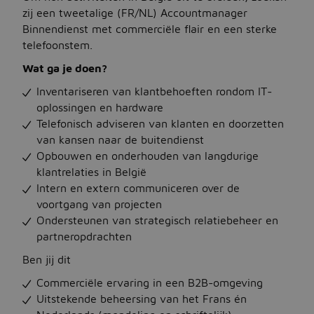
zij een tweetalige (FR/NL) Accountmanager
Binnendienst met commerciële flair en een sterke
Jobbird
telefoonstem.
Wat ga je doen?
Kies een andere regio
Inventariseren van klantbehoeften rondom IT-
Jobs Deutschland
oplossingen en hardware
Telefonisch adviseren van klanten en doorzetten
Jobs United Kingdom
van kansen naar de buitendienst
Help
Opbouwen en onderhouden van langdurige
klantrelaties in België
Jobs at Jobbird.com
Intern en extern communiceren over de
voortgang van projecten
Algemene voorwaarden
Ondersteunen van strategisch relatiebeheer en
partneropdrachten
Vacatures plaatsen
Ben jij dit
Commerciële ervaring in een B2B-omgeving
Uitstekende beheersing van het Frans én