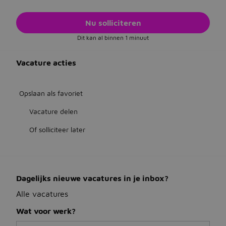
Nu solliciteren
Jobbird
Dit kan al binnen 1 minuut
Kies een andere regio
Vacature acties
Jobs Deutschland
Jobs United Kingdom
Opslaan als favoriet
Help
Vacature delen
Jobs at Jobbird.com
Of solliciteer later
Algemene voorwaarden
Vacatures plaatsen
Dagelijks nieuwe vacatures in je inbox?
Alle vacatures
Wat voor werk?