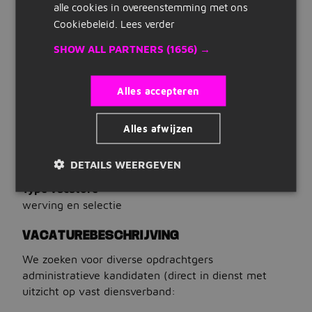
WAT WIJ BIEDEN
alle cookies in overeenstemming met ons
Snelle links
Cookiebeleid.
Lees verder
Salaris
€ 2.700 tot € 3.500 per maand
Inschrijven
SHOW ALL PARTNERS
(1656) →
Plus
Maak cv
opleidingen, reiskostenvergoeding, vakantiegeld,
Alles accepteren
pensioenregeling, parttime mogelijk,
Bedrijven op Jobbird
thuiswerkregeling, bonusregeling
Uren
Alles afwijzen
Carrieregids
32 tot 40 uur per week
Dienstverband
DETAILS WEERGEVEN
Vacatures
fulltime, parttime
Type vacature
Vacatures zoeken
werving en selectie
Vacatures per locatie
VACATUREBESCHRIJVING
Vacatures per beroepsgroep
We zoeken voor diverse opdrachtgers
administratieve kandidaten (direct in dienst met
Vacatures per dienstverband
uitzicht op vast diensverband:
Vacatures per opleidingsniveau