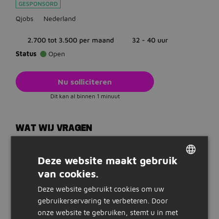
GESPONSORD
Qjobs
Nederland
2.700 tot 3.500 per maand
32 - 40 uur
Status
Open
Nu solliciteren
Dit kan al binnen 1 minuut
WAT WIJ VRAGEN
Opleiding
Er is geen minimale opleiding vereist
Deze website maakt gebruik
Ervaring
van cookies.
DUTCH
Liefst 1 jaar administratieve ervaring
Deze website gebruikt cookies om uw
Talen
GERMAN
gebruikerservaring te verbeteren. Door
Je beheerst Nederlands
onze website te gebruiken, stemt u in met