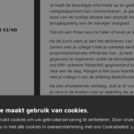
Je haalt de benodigde informatie op en geeft
vastgoedpartners kan communiceren. Je ga
basis van de huidige situatie een doorkijk m
terugkoppeling aan de manager Vastgoed.
t 32/40
Tijd om een frisse neus te halen of even je
Na de lunch werk je aan het definiëren van v
Samen met je collega’s heb je namelijk eer
projectadministratie efficiënter kan. Jij he
gegevens te registreren zodat de benodigde 
ons ERP-systeem Tobias365 gegenereerd kan
mee aan de slag. Morgen is het jouw teamda
met je collega’s van de afdeling Bedrijfsvoe
Na een afwisselende werkdag, sluit je af vo
je neus in de boeken voor je opleiding die j
Over het bedrijf
e maakt gebruik van cookies.
Woonkracht10 is een woningcorporatie en te
Zwijndrecht en beheert circa 11.500 woning
ruikt cookies om uw gebruikerservaring te verbeteren. Door onze
Zwijndrecht, Papendrecht en Alblasserdam.
r
u in met alle cookies in overeenstemming met ons Cookiebeleid.
L
Woonkracht10 bouwt met passie en compassi