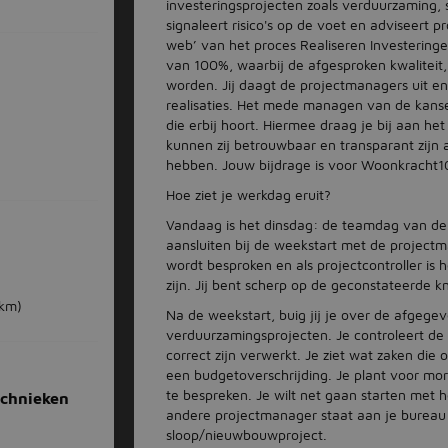
investeringsprojecten zoals verduurzaming, 
signaleert risico's op de voet en adviseert p
web’ van het proces Realiseren Investeringe
van 100%, waarbij de afgesproken kwaliteit,
worden. Jij daagt de projectmanagers uit e
realisaties. Het mede managen van de kansen
die erbij hoort. Hiermee draag je bij aan he
kunnen zij betrouwbaar en transparant zijn
hebben. Jouw bijdrage is voor Woonkracht10
Hoe ziet je werkdag eruit?
Vandaag is het dinsdag: de teamdag van de 
aansluiten bij de weekstart met de project
wordt besproken en als projectcontroller is
zijn. Jij bent scherp op de geconstateerde k
 km)
Na de weekstart, buig jij je over de afgege
verduurzamingsprojecten. Je controleert de p
correct zijn verwerkt. Je ziet wat zaken die 
een budgetoverschrijding. Je plant voor mo
te bespreken. Je wilt net gaan starten met
echnieken
andere projectmanager staat aan je bureau 
sloop/nieuwbouwproject.