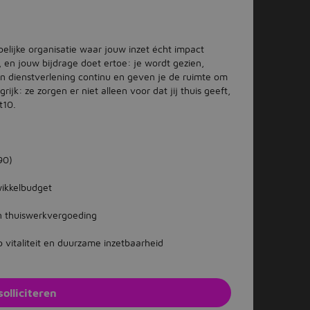
elijke organisatie waar jouw inzet écht impact
n, en jouw bijdrage doet ertoe: je wordt gezien,
 dienstverlening continu en geven je de ruimte om
ijk: ze zorgen er niet alleen voor dat jij thuis geeft,
t10.
90)
wikkelbudget
en thuiswerkvergoeding
op vitaliteit en duurzame inzetbaarheid
solliciteren