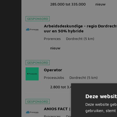
285.000 tot 335.000
nieuw
GESPONSORD
Arbeidsdeskundige - regio Dordrech
uur en 50% hybride
Prorences
Dordrecht
(5 km)
nieuw
GESPONSORD
Operator
ProcessJobs
Dordrecht
(5 km)
2.800 tot 3.400
40 uur
Deze websit
GESPONSORD
Deze website geb
ANIOS FACT | Dordrecht | 24 - 36 uu
gebruiken, stemt 
Prorences
Dordrecht
(5 km)