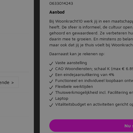
0633014243
Aanbod
Bij Woonkracht10 werk jij in een maatschapp
heeft. De sfeer is informeel, de cultuur ope
gehoord en gewaardeerd. Ze verbeteren hun
daarin mee te groeien. En minstens zo belangr
maar ook dat jij je thuis vóelt bij Woonkrach
Daarnaast kan je rekenen op:
Vaste aanstelling
CAO Woondiensten; schaal K (max € 6.8
Een eindejaarsuitkering van 4%
Functioneel en individueel loopbaan ont
ende >
Flexibele werktijden
Thuiswerkmogelijkheid incl. Facilitering 
Laptop
Vitaliteitsbudget en activiteiten gericht 
Nu 