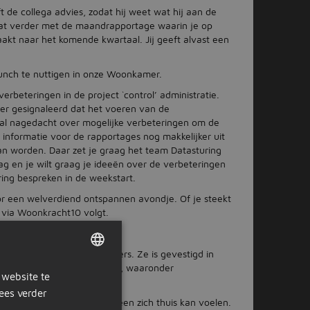
 de collega advies, zodat hij weet wat hij aan de
at verder met de maandrapportage waarin je op
aakt naar het komende kwartaal. Jij geeft alvast een
 lunch te nuttigen in onze Woonkamer.
erbeteringen in de project `control’ administratie.
der gesignaleerd dat het voeren van de
bt al nagedacht over mogelijke verbeteringen om de
informatie voor de rapportages nog makkelijker uit
 worden. Daar zet je graag het team Datasturing
g en je wilt graag je ideeën over de verbeteringen
ring bespreken in de weekstart.
or een welverdiend ontspannen avondje. Of je steekt
e via Woonkracht10 volgt.
lt inmiddels 150 medewerkers. Ze is gevestigd in
en in de regio Drechtsteden, waaronder
 website te
DUTCH
ees verder
GERMAN
e aan buurten waar iedereen zich thuis kan voelen.