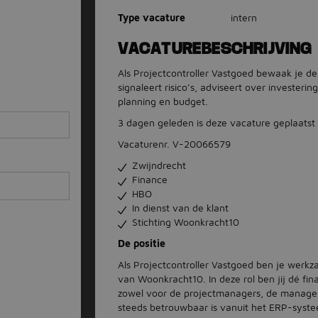
Type vacature
intern
VACATUREBESCHRIJVING
Als Projectcontroller Vastgoed bewaak je de
signaleert risico’s, adviseert over investeri
planning en budget.
3 dagen geleden is deze vacature geplaatst
Vacaturenr. V-20066579
Zwijndrecht
Finance
HBO
In dienst van de klant
Stichting Woonkracht10
De positie
Als Projectcontroller Vastgoed ben je werk
van Woonkracht10. In deze rol ben jij dé fi
zowel voor de projectmanagers, de managers e
steeds betrouwbaar is vanuit het ERP-syste