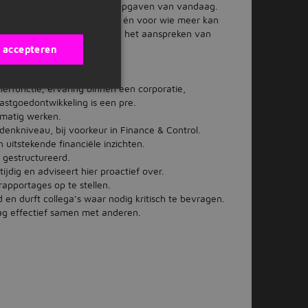
lt in op de grote, complexe opgaven van vandaag.
 ruimte voor wie kwetsbaar is én voor wie meer kan
ransparante communicatie en het aanspreken van
s accepteren
lerfunctie; ervaring binnen een corporatie,
stgoedontwikkeling is een pre.
tmatig werken.
enkniveau, bij voorkeur in Finance & Control.
 uitstekende financiële inzichten.
 gestructureerd.
tijdig en adviseert hier proactief over.
rapportages op te stellen.
 en durft collega’s waar nodig kritisch te bevragen.
ag effectief samen met anderen.