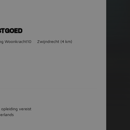
STGOED
ing Woonkracht10
Zwijndrecht
(4 km)
 opleiding vereist
erlands