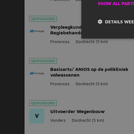
SHOW ALL PART
GESPONSORD
DETAILS WE
Verpleegkundig Specialist GGZ |
Regiebehandelaar met impact
Prorences
Dordrecht
(5 km)
GESPONSORD
Basisarts/ ANIOS op de polikliniek
volwassenen
Prorences
Dordrecht
(5 km)
GESPONSORD
Uitvoerder Wegenbouw
V
Vonders
Dordrecht
(5 km)