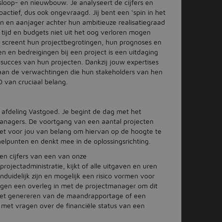
sloop- en nieuwbouw. Je analyseert de cijfers en
roactief, dus ook ongevraagd. Jij bent een ‘spin in het
n en aanjager achter hun ambitieuze realisatiegraad
 tijd en budgets niet uit het oog verloren mogen
n screent hun projectbegrotingen, hun prognoses en
 en bedreigingen bij een project is een uitdaging
t succes van hun projecten. Dankzij jouw expertises
 aan de verwachtingen die hun stakeholders van hen
 van cruciaal belang.
afdeling Vastgoed. Je begint de dag met het
managers. De voortgang van een aantal projecten
 het voor jou van belang om hiervan op de hoogte te
nelpunten en denkt mee in de oplossingsrichting.
ven cijfers van een van onze
rojectadministratie, kijkt of alle uitgaven en uren
onduidelijk zijn en mogelijk een risico vormen voor
rgen een overleg in met de projectmanager om dit
 het genereren van de maandrapportage of een
met vragen over de financiële status van een