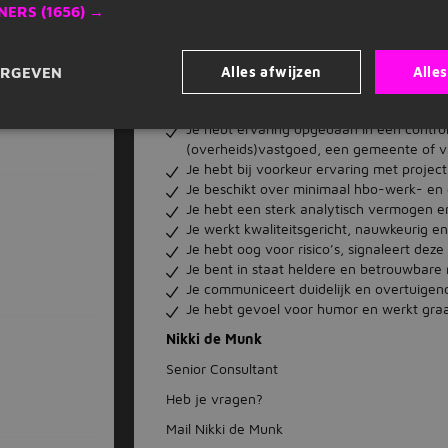
Ze staat midden in de samenleving en spee
NERS
(1656) →
Ze gelooft in sterke, inclusieve wijken, met
dragen. Dat vraagt om oprechte relaties, t
elkaar op verantwoordelijkheid.
Alles afwijzen
Alle
ERGEVEN
Wat breng jij
Je hebt ervaring opgedaan in een control
(overheids)vastgoed, een gemeente of va
Je hebt bij voorkeur ervaring met projec
Je beschikt over minimaal hbo-werk- en d
Je hebt een sterk analytisch vermogen en
Je werkt kwaliteitsgericht, nauwkeurig en
Je hebt oog voor risico’s, signaleert deze 
Je bent in staat heldere en betrouwbare 
Je communiceert duidelijk en overtuigend
Je hebt gevoel voor humor en werkt gra
Nikki de Munk
Senior Consultant
Heb je vragen?
Mail Nikki de Munk