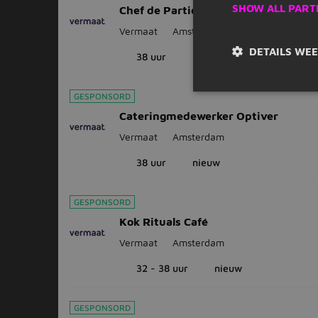
SHOW ALL PART
Chef de Partie EMA
Vermaat
Amsterdam
DETAILS WE
38 uur
nieuw
GESPONSORD
Cateringmedewerker Optiver
Vermaat
Amsterdam
38 uur
nieuw
GESPONSORD
Kok Rituals Café
Vermaat
Amsterdam
32 - 38 uur
nieuw
GESPONSORD