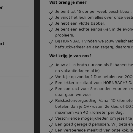
Wat breng je mee?
er
Je bent tot 16 uur per week beschikbaar. 
Je vindt het leuk om alles over onze vest
Je hebt een vlotte babbel.
Je bent een echte aanpakker, in de avon
probleem.
Bij HORNBACH vinden we jouw veiligheid h
nt
heftruckverkeer en een zagerij, daarom is
Wat krijg je van ons?
Jouw all-in bruto uurloon als Bijbaner: t
en vakantiedagen al in).
Werk je op zondag? Dan betalen we 200
Een lekker resultaat voor HORNBACH? Dan
Een contract voor 8 maanden voor een v
daar gaan we voor!
Reiskostenvergoeding. Vanaf 10 kilometer
betalen dan je OV-kosten 2e klas, of €0,
maximum van 40 kilometer per dag.
Verschillende mogelijkheden om jezelf te
Een goed geregeld pensioen. Wij betalen 
Een versbereide maaltijd van onze kok, 