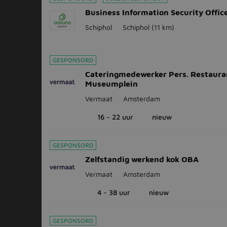
Business Information Security Offic
Schiphol
Schiphol
(11 km)
GESPONSORD
Cateringmedewerker Pers. Restaura
Museumplein
Vermaat
Amsterdam
16 - 22 uur
nieuw
GESPONSORD
Zelfstandig werkend kok OBA
Vermaat
Amsterdam
4 - 38 uur
nieuw
GESPONSORD