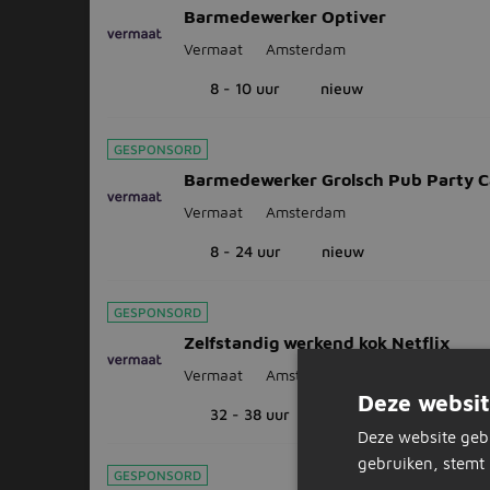
Barmedewerker Optiver
Vermaat
Amsterdam
8 - 10 uur
nieuw
GESPONSORD
Barmedewerker Grolsch Pub Party C
Vermaat
Amsterdam
8 - 24 uur
nieuw
GESPONSORD
Zelfstandig werkend kok Netflix
Vermaat
Amsterdam
Deze websit
32 - 38 uur
nieuw
Deze website geb
gebruiken, stemt 
GESPONSORD