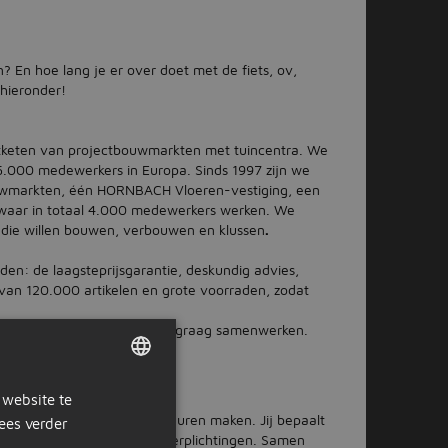
 En hoe lang je er over doet met de fiets, ov,
 hieronder!
keten van projectbouwmarkten met tuincentra. We
25.000 medewerkers in Europa. Sinds 1997 zijn we
ouwmarkten, één HORNBACH Vloeren-vestiging, een
waar in totaal 4.000 medewerkers werken. We
ls die willen bouwen, verbouwen en klussen
.
den: de laagsteprijsgarantie, deskundig advies,
 van 120.000 artikelen en grote voorraden, zodat
n, van aanpakken weten en graag samenwerken.
 zijn de werktijden?
 website te
DUTCH
in de vakanties kun je extra uren maken. Jij bepaalt
ees verder
GERMAN
 naast je studie of andere verplichtingen. Samen