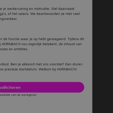
 je werkervaring en motivatie. Stel daarnaast
ega's, of het salaris. We beantwoorden ze met veel
ingsverkeer.
n de functie waar je op hebt gereageerd. Tijdens dit
ij HORNBACH nou eigenlijk betekent, de inhoud van
esses en ambities.
anbod. Ben je akkoord met ons voorstel? Dan sturen
ouw precieze startdatum. Welkom bij HORNBACH!
solliciteren
e website van de werkgever