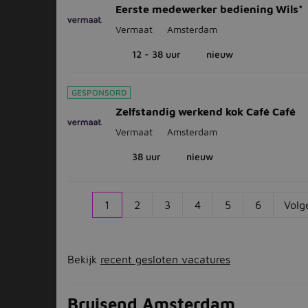
Eerste medewerker bediening Wils*
Vermaat
Amsterdam
12 - 38 uur
nieuw
GESPONSORD
Zelfstandig werkend kok Café Café
Vermaat
Amsterdam
38 uur
nieuw
1
2
3
4
5
6
Volg
Bekijk
recent gesloten vacatures
Bruisend Amsterdam