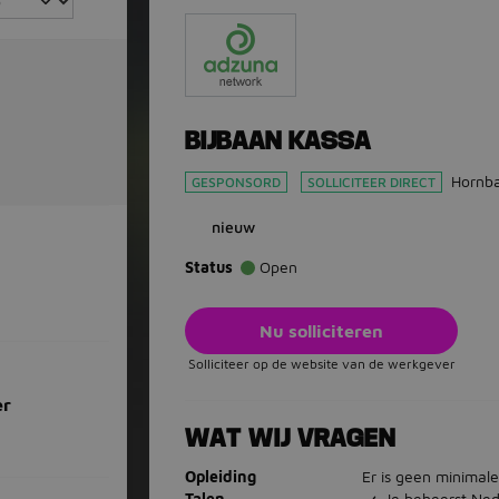
BIJBAAN KASSA
Hornb
GESPONSORD
SOLLICITEER DIRECT
nieuw
Status
Open
Nu solliciteren
Solliciteer op de website van de werkgever
er
WAT WIJ VRAGEN
Opleiding
Er is geen minimale
Talen
Je beheerst Ned