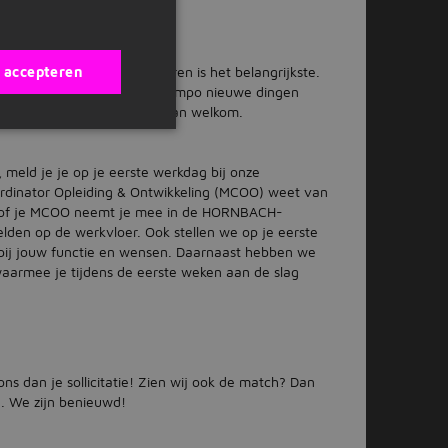
flexibel dus!
BACH te werken?
eit en de wil om veel te leren is het belangrijkste.
s accepteren
kennis, die jou in een snel tempo nieuwe dingen
te zetten? Dan ben je meer dan welkom.
meld je je op je eerste werkdag bij onze
rdinator Opleiding & Ontwikkeling (MCOO) weet van
dy of je MCOO neemt je mee in de HORNBACH-
elden op de werkvloer. Ook stellen we op je eerste
bij jouw functie en wensen. Daarnaast hebben we
waarmee je tijdens de eerste weken aan de slag
ons dan je sollicitatie! Zien wij ook de match? Dan
n. We zijn benieuwd!