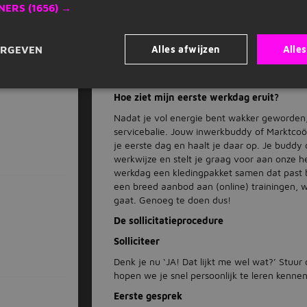
zorgen we voor een passend rooster. Lekker 
NERS
(1656) →
Moet ik al ervaring hebben om bij HORN
Nee, dat hoeft niet. Jouw aanpakkersmentalit
Alles afwijzen
Alle
ERGEVEN
Je wordt ingewerkt door collega's met veel 
leren. Heb jij zin om je schouders eronder 
Hoe ziet mijn eerste werkdag eruit?
Nadat je vol energie bent wakker geworden, 
servicebalie. Jouw inwerkbuddy of Marktcoö
je eerste dag en haalt je daar op. Je bud
werkwijze en stelt je graag voor aan onze h
werkdag een kledingpakket samen dat past 
een breed aanbod aan (online) trainingen, 
gaat. Genoeg te doen dus!
De sollicitatieprocedure
Solliciteer
Denk je nu ‘JA! Dat lijkt me wel wat?’ Stuur 
hopen we je snel persoonlijk te leren kenne
Eerste gesprek