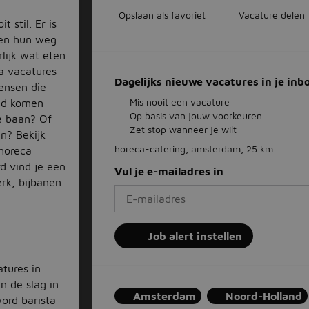
Opslaan als favoriet
Vacature delen
 stil. Er is
ten hun weg
lijk wat eten
a vacatures
Dagelijks nieuwe vacatures in je inb
ensen die
Mis nooit een vacature
tad komen
Op basis van jouw voorkeuren
me baan? Of
Zet stop wanneer je wilt
en? Bekijk
horeca-catering, amsterdam, 25 km
 horeca
d vind je een
Vul je e-mailadres in
rk, bijbanen
Job alert instellen
tures in
n de slag in
Amsterdam
Noord-Holland
word barista