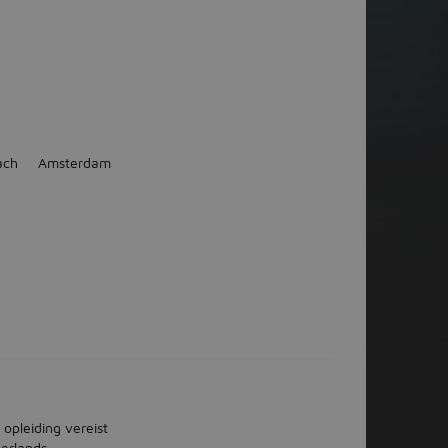
ach
Amsterdam
 opleiding vereist
erlands