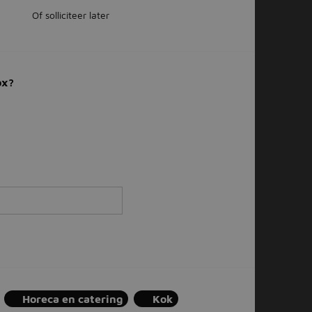
Of solliciteer later
ox?
Horeca en catering
Kok