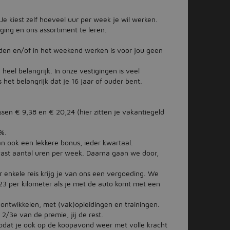
Je kiest zelf hoeveel uur per week je wil werken.
iging en ons assortiment te leren.
den en/of in het weekend werken is voor jou geen
eel belangrijk. In onze vestigingen is veel
 het belangrijk dat je 16 jaar of ouder bent.
ussen € 9,38 en € 20,24 (hier zitten je vakantiegeld
%.
 ook een lekkere bonus, ieder kwartaal.
ast aantal uren per week. Daarna gaan we door,
 enkele reis krijg je van ons een vergoeding. We
23 per kilometer als je met de auto komt met een
 ontwikkelen, met (vak)opleidingen en trainingen.
2/3e van de premie, jij de rest.
zodat je ook op de koopavond weer met volle kracht