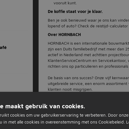
vooruit kunt.
De koffie staat voor je klaar.
Ben je ook benieuwd waar je ons kan vinden?
lopend of auto? Check de reistijd-calculator
Over HORNBACH
HORNBACH is een internationale bouwmarkt
afé
zijn een Duits familiebedrijf met meer dan 
actief in Nederland met achttien projectb
KlantenServiceCentrum en Servicekantoor, 
richten ons op particulieren en professiona
De basis van ons succes? Onze vijf kernwaar
uitgebreide service, een enorm assortiment
klanten nooit misgrijpen.
Dat vraagt om mensen die hun vak verstaa
Veelgestelde vragen
e maakt gebruik van cookies.
Hoeveel uur kan ik werken en hoe flexibel
ruikt cookies om uw gebruikerservaring te verbeteren. Door onze
Je kunt tot 16 uur per week aan de slag. En 
u in met alle cookies in overeenstemming met ons Cookiebeleid.
L
hoeveel uren je maakt, zodat het altijd past