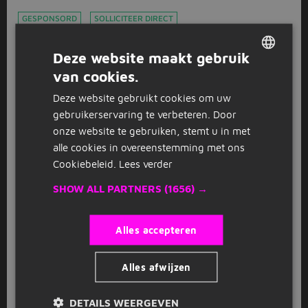
GESPONSORD
SOLLICITEER DIRECT
Vakantiebaan: Belader
Deze website maakt gebruik
Covebo
Duiven
(4 km)
van cookies.
DUTCH
175
Deze website gebruikt cookies om uw
GERMAN
gebruikerservaring te verbeteren. Door
GESPONSORD
onze website te gebruiken, stemt u in met
Bedrijfsarts - Gelderland
alle cookies in overeenstemming met ons
Prorences
Arnhem
(7 km)
Cookiebeleid.
Lees verder
nieuw
SHOW ALL PARTNERS
(1656) →
GESPONSORD
Alles accepteren
Casemanager Verzuim - Arnhem
Prorences
Arnhem
(7 km)
Alles afwijzen
nieuw
DETAILS WEERGEVEN